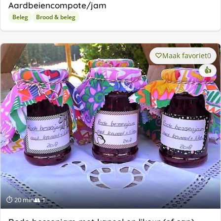
Aardbeiencompote/jam
Beleg
Brood & beleg
Maak favoriet
0
👍
⏱ 20 min
👥 1