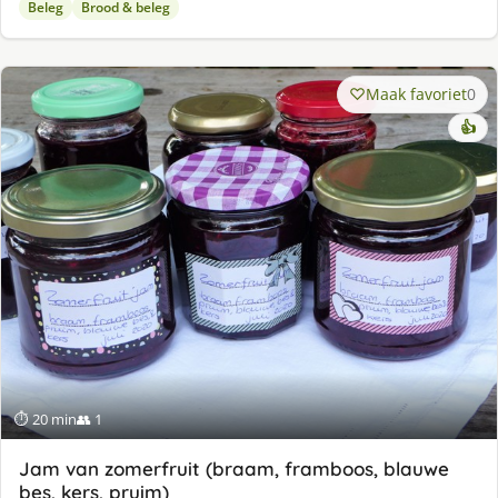
Beleg
Brood & beleg
Maak favoriet
0
👍
⏱ 20 min
👥 1
Jam van zomerfruit (braam, framboos, blauwe
bes, kers, pruim)