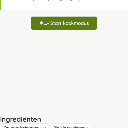
👩‍🍳 Start kookmodus
Ingrediënten
Op boodschappenlijst
Plan in weekmenu