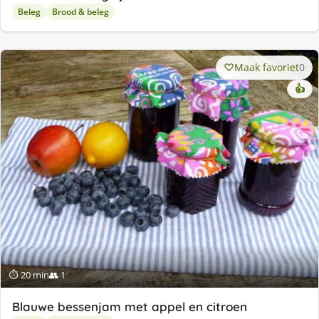
Beleg
Brood & beleg
Maak favoriet
0
👍
⏱ 20 min
👥 1
Blauwe bessenjam met appel en citroen