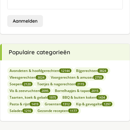
Aanmelden
Populaire categorieën
Avondeten & hoofdgerechten
Bijgerechten
12144
3824
Vleesgerechten
Voorgerechten & amuses
3024
2759
Soepen
Toetjes & nagerechten
2120
2115
Vis & zeevruchten
Borrelhapjes & tapas
2095
2015
Taarten, koek & gebak
BBQ & buiten koken
1975
1434
Pasta & rijst
Groenten
Kip & gevogelte
1419
1312
1297
Salades
Gezonde recepten
1216
1177