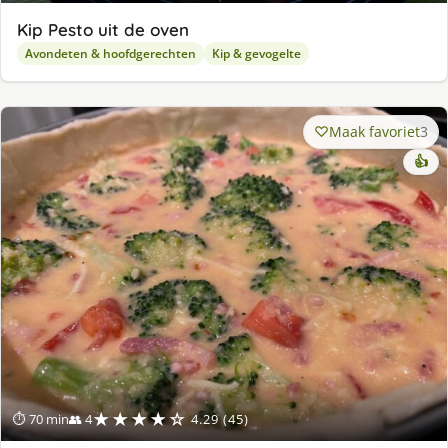
Kip Pesto uit de oven
Avondeten & hoofdgerechten
Kip & gevogelte
Maak favoriet
3
👍
★★★★☆
⏱ 70 min
👥 4
4.29 (45)