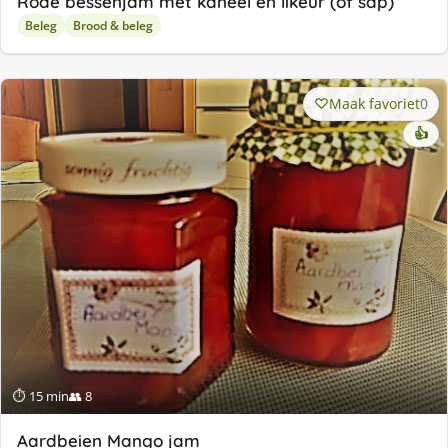
Rode bessenjam met kaneel en likeur (of sap)
Beleg
Brood & beleg
Maak favoriet
0
👍
⏱ 15 min
👥 8
Aardbeien Mango jam