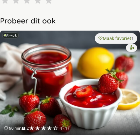
★
★
★
★
★
Probeer dit ook
AI-kok
Maak favoriet
1
👍
★★★★☆
⏱ 90 min
👥 2
4 (1)