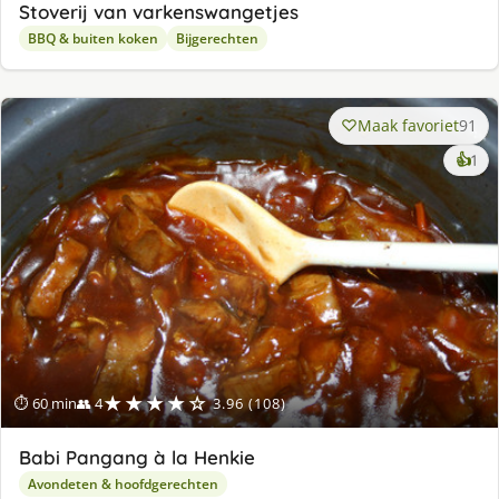
Stoverij van varkenswangetjes
BBQ & buiten koken
Bijgerechten
Maak favoriet
91
ke
👍
1
lek
ge
★★★★☆
⏱ 60 min
👥 4
3.96 (108)
Babi Pangang à la Henkie
Avondeten & hoofdgerechten