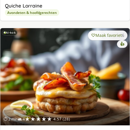
Quiche Lorraine
Avondeten & hoofdgerechten
AI-kok
Maak favoriet
6
👍
★★★★★
⏱ 2 min
👥 4
4.57 (28)