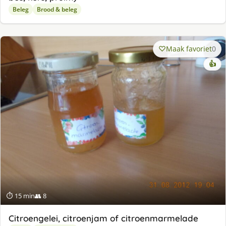
Beleg
Brood & beleg
Maak favoriet
0
👍
⏱ 15 min
👥 8
Citroengelei, citroenjam of citroenmarmelade