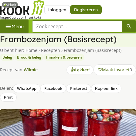
AI-kok
Inloggen
Registreren
Zoek een recept
Menu
Frambozenjam (Basisrecept)
U bent hier:
Home
›
Recepten
›
Frambozenjam (Basisrecept)
Beleg
Brood & beleg
Inmaken & bewaren
Maak favoriet
0
Recept van
Wilmie
👍
Lekker!
Delen:
WhatsApp
Facebook
Pinterest
Kopieer link
Print