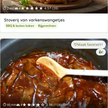
★★★★★
⏱ 2 min
👥 4
4.57 (28)
Stoverij van varkenswangetjes
BBQ & buiten koken
Bijgerechten
Maak favoriet
91
ke
👍
1
lek
ge
★★★★☆
⏱ 60 min
👥 4
3.96 (108)