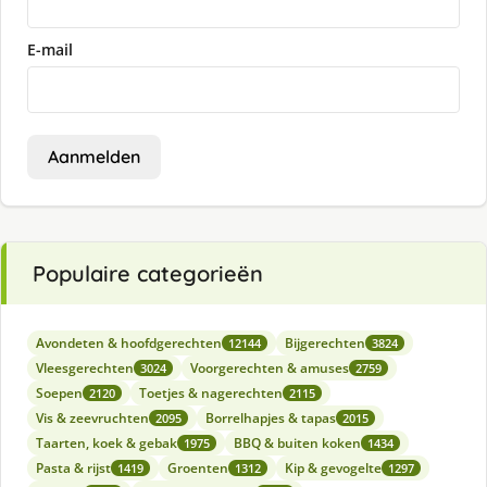
E-mail
Aanmelden
Populaire categorieën
Avondeten & hoofdgerechten
Bijgerechten
12144
3824
Vleesgerechten
Voorgerechten & amuses
3024
2759
Soepen
Toetjes & nagerechten
2120
2115
Vis & zeevruchten
Borrelhapjes & tapas
2095
2015
Taarten, koek & gebak
BBQ & buiten koken
1975
1434
Pasta & rijst
Groenten
Kip & gevogelte
1419
1312
1297