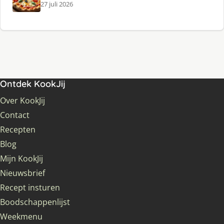
27 juli 2026
Ontdek KookJij
Over KookJij
Contact
Recepten
Blog
Mijn KookJij
Nieuwsbrief
Recept insturen
Boodschappenlijst
Weekmenu