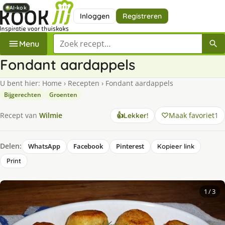
AI-kok
AI-kok
AI-kok
AI-kok
AI-kok
AI-kok
Inloggen
Registreren
Zoek een recept
Menu
Fondant aardappels
U bent hier:
Home
›
Recepten
›
Fondant aardappels
Bijgerechten
Groenten
Maak favoriet
1
Recept van
Wilmie
👍
Lekker!
Delen:
WhatsApp
Facebook
Pinterest
Kopieer link
Print
1
/ 3