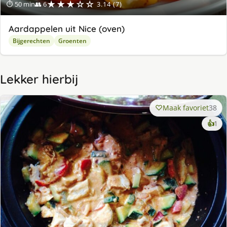
★★★☆☆
⏱ 50 min
👥 6
3.14 (7)
Aardappelen uit Nice (oven)
Bijgerechten
Groenten
Lekker hierbij
Maak favoriet
38
ke
👍
1
lek
ge