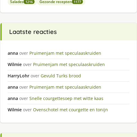
Salades
Gezonde recepten
1216
1177
Laatste reacties
anna
over
Pruimenjam met speculaaskruiden
Wilmie
over
Pruimenjam met speculaaskruiden
HarryLohr
over
Gevuld Turks brood
anna
over
Pruimenjam met speculaaskruiden
anna
over
Snelle courgettesoep met witte kaas
Wilmie
over
Ovenschotel met courgette en tonijn