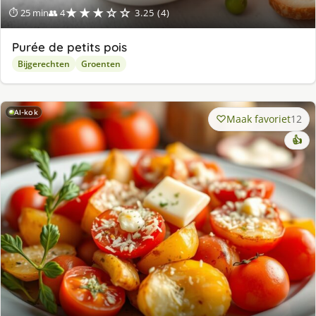
★★★☆☆
⏱ 25 min
👥 4
3.25 (4)
Purée de petits pois
Bijgerechten
Groenten
AI-kok
Maak favoriet
12
👍