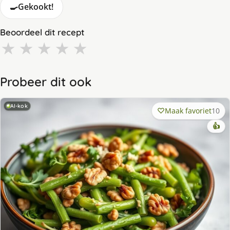
🍳
Gekookt!
Beoordeel dit recept
★
★
★
★
★
Probeer dit ook
AI-kok
Maak favoriet
10
👍