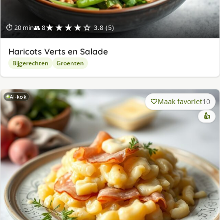
★★★★☆
⏱ 20 min
👥 8
3.8 (5)
Haricots Verts en Salade
Bijgerechten
Groenten
AI-kok
Maak favoriet
10
👍