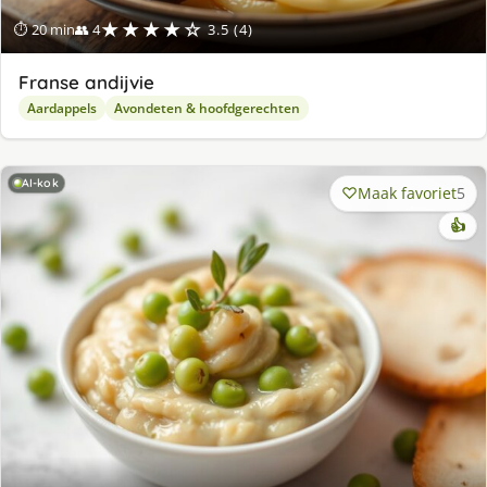
★★★★☆
⏱ 20 min
👥 4
3.5 (4)
Franse andijvie
Aardappels
Avondeten & hoofdgerechten
AI-kok
Maak favoriet
5
👍