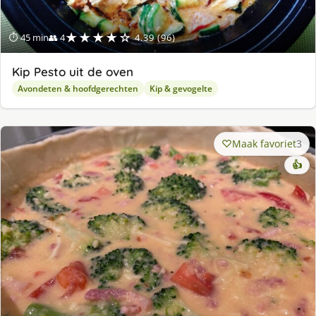
★★★★☆
⏱ 45 min
👥 4
4.39 (96)
Kip Pesto uit de oven
Avondeten & hoofdgerechten
Kip & gevogelte
Maak favoriet
3
👍