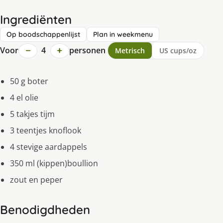
Ingrediënten
Op boodschappenlijst
Plan in weekmenu
−
+
Voor
4
personen
Metrisch
US cups/oz
50 g boter
4 el olie
5 takjes tijm
3 teentjes knoflook
4 stevige aardappels
350 ml (kippen)boullion
zout en peper
Benodigdheden