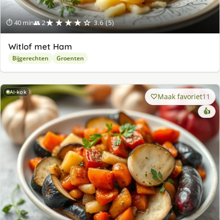
★★★★☆
⏱ 40 min
👥 2
3.6 (5)
Witlof met Ham
Bijgerechten
Groenten
AI-kok
Maak favoriet
11
👍