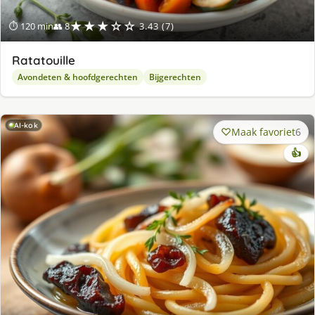
★★★☆☆
⏱ 120 min
👥 8
3.43 (7)
Ratatouille
Avondeten & hoofdgerechten
Bijgerechten
AI-kok
Maak favoriet
6
👍