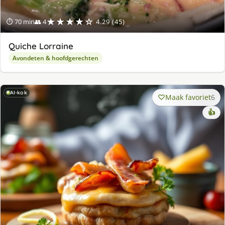
★★★★☆
⏱ 70 min
👥 4
4.29 (45)
Quiche Lorraine
Avondeten & hoofdgerechten
AI-kok
Maak favoriet
6
👍