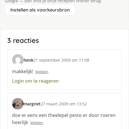
Google — dan vind je onze recepten sneller terug.
Instellen als voorkeursbron
3 reacties
henk
21 september 2009 om 11:08
s
c
makkelijk!
Melden
h
Login om te reageren
r
e
e
f
margriet
27 maart 2009 om 13:52
:
s
c
doe er eens een theelepel pesto er door roeren
h
heerlijk
Melden
r