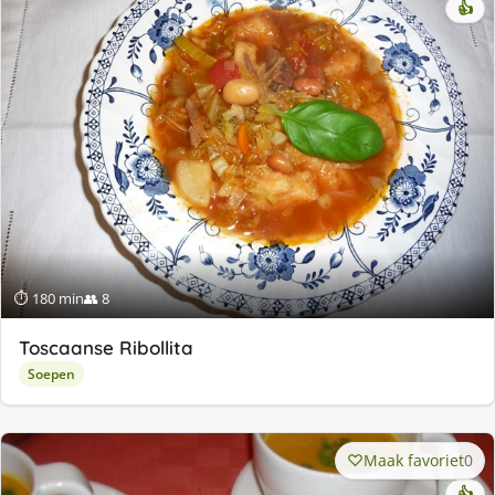
👍
⏱ 180 min
👥 8
Toscaanse Ribollita
Soepen
Maak favoriet
0
👍