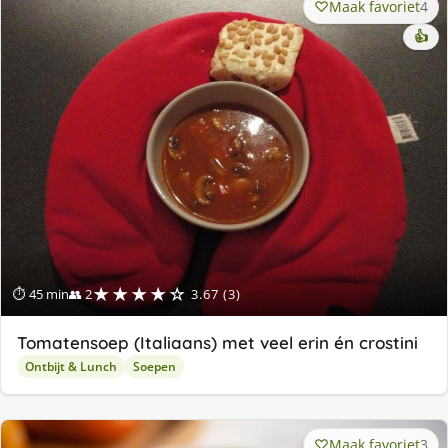
Maak favoriet
4
👍
★★★★☆
⏱ 45 min
👥 2
3.67 (3)
Tomatensoep (Italiaans) met veel erin én crostini
Ontbijt & Lunch
Soepen
Maak favoriet
3