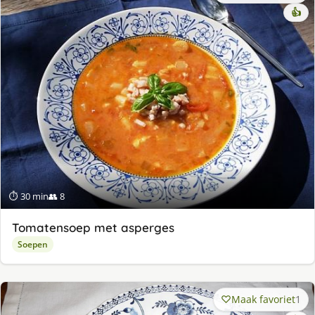
👍
⏱ 30 min
👥 8
Tomatensoep met asperges
Soepen
Maak favoriet
1