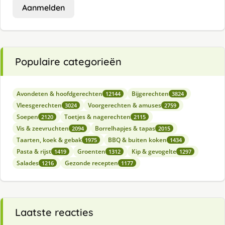
Aanmelden
Populaire categorieën
Avondeten & hoofdgerechten
Bijgerechten
12144
3824
Vleesgerechten
Voorgerechten & amuses
3024
2759
Soepen
Toetjes & nagerechten
2120
2115
Vis & zeevruchten
Borrelhapjes & tapas
2094
2015
Taarten, koek & gebak
BBQ & buiten koken
1975
1434
Pasta & rijst
Groenten
Kip & gevogelte
1419
1312
1297
Salades
Gezonde recepten
1216
1177
Laatste reacties