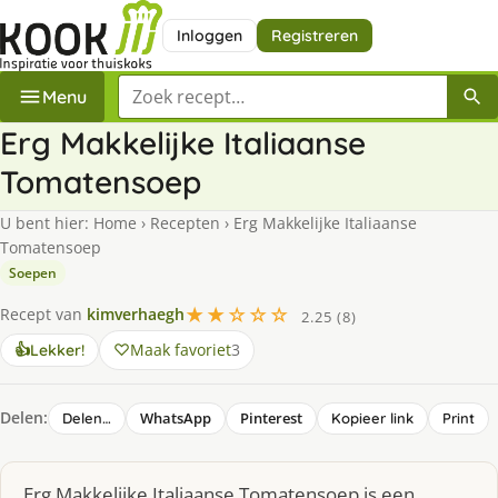
Inloggen
Registreren
Zoek een recept
Menu
Erg Makkelijke Italiaanse
Tomatensoep
U bent hier:
Home
›
Recepten
›
Erg Makkelijke Italiaanse
Tomatensoep
Soepen
★★☆☆☆
Recept van
kimverhaegh
2.25 (8)
Maak favoriet
3
👍
Lekker!
Delen:
WhatsApp
Pinterest
Delen…
Kopieer link
Print
Erg Makkelijke Italiaanse Tomatensoep is een