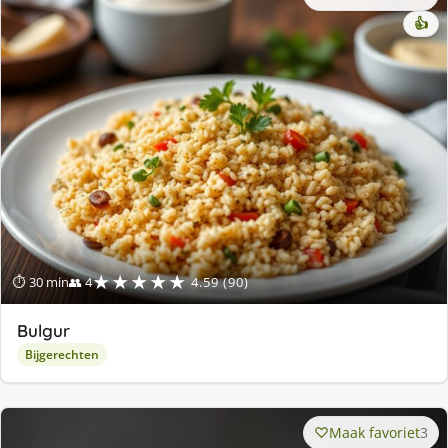
👍
★★★★★
⏱ 30 min
👥 4
4.59 (90)
Bulgur
Bijgerechten
Maak favoriet
3