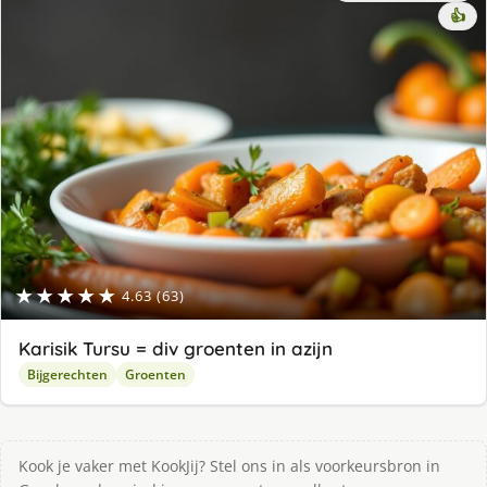
👍
★★★★★
4.63 (63)
Karisik Tursu = div groenten in azijn
Bijgerechten
Groenten
Kook je vaker met KookJij? Stel ons in als voorkeursbron in