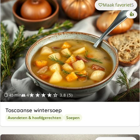
Maak favoriet
5
👍
★★★★☆
⏱ 45 min
👥 4
3.8 (5)
Toscaanse wintersoep
Avondeten & hoofdgerechten
Soepen