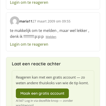
e
Login om te reageren
e
f
:
maria11
27 maart 2009 om 09:55
s
c
te makkelijk om te melden , maar wel lekker ,
h
denk ik !!!!!!!!!!!:p:p:p
Melden
r
e
Login om te reageren
e
f
:
Laat een reactie achter
Reageren kan met een gratis account — zo
weten andere thuiskoks van wie de tip komt.
Maak een gratis account
Al lid? Log in via dezelfde knop — zonder
wachtwoord.