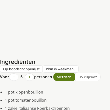
Ingrediënten
Op boodschappenlijst
Plan in weekmenu
−
+
Voor
6
personen
Metrisch
US cups/oz
1 pot kippenbouillon
1 pot tomatenbouillon
1 zakje Italiaanse Roerbakgroenten