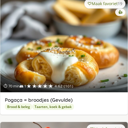
Maak favoriet
19
👍
★★★★★
⏱ 70 min
👥 1
4.62 (101)
Pogaça = broodjes (Gevulde)
Brood & beleg
Taarten, koek & gebak