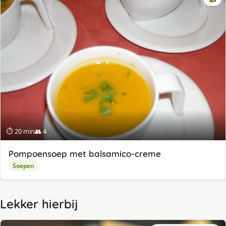
⏱ 20 min
👥 4
Pompoensoep met balsamico-creme
Soepen
Lekker hierbij