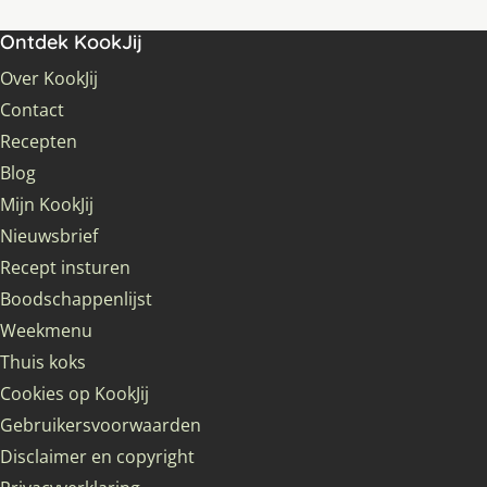
Ontdek KookJij
Over KookJij
Contact
Recepten
Blog
Mijn KookJij
Nieuwsbrief
Recept insturen
Boodschappenlijst
Weekmenu
Thuis koks
Cookies op KookJij
Gebruikersvoorwaarden
Disclaimer en copyright