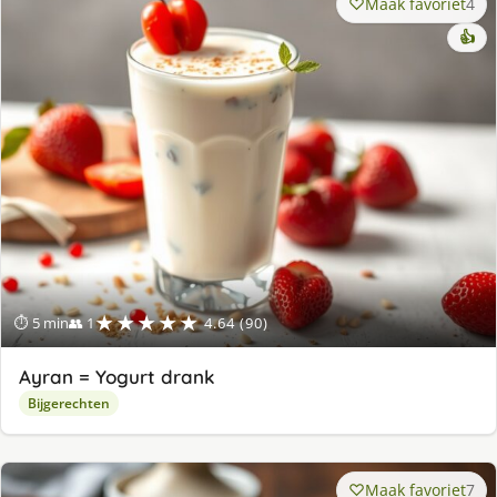
Maak favoriet
4
👍
★★★★★
⏱ 5 min
👥 1
4.64 (90)
Ayran = Yogurt drank
Bijgerechten
Maak favoriet
7