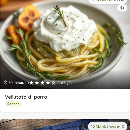
👍
★★★★☆
⏱ 60 min
👥 10
3.67 (3)
Vellutata di porro
Soepen
Maak favoriet
0