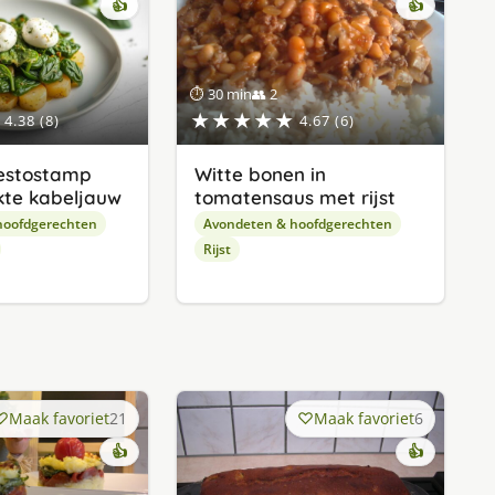
👍
👍
⏱ 30 min
👥 2
★★★★★
4.38 (8)
4.67 (6)
pestostamp
Witte bonen in
te kabeljauw
tomatensaus met rijst
hoofdgerechten
Avondeten & hoofdgerechten
Rijst
Maak favoriet
21
Maak favoriet
6
👍
👍