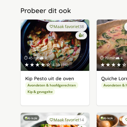
Probeer dit ook
Maak favoriet
38
keer
👍
1
lekker
gevonden
⏱ 45 min
👥 4
⏱ 70 min
👥 4
★★★★☆
★★★★☆
4.39 (96)
Kip Pesto uit de oven
Quiche Lor
Avondeten & hoofdgerechten
Avondeten & 
Kip & gevogelte
AI-kok
AI-kok
Maak favoriet
14