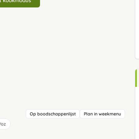
art kookmodus
Op boodschappenlijst
Plan in weekmenu
/oz