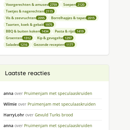
Voorgerechten & amuses
Soepen
2759
2120
Toetjes & nagerechten
2115
Vis & zeevruchten
Borrelhapjes & tapas
2095
2015
Taarten, koek & gebak
1975
BBQ & buiten koken
Pasta & rijst
1434
1419
Groenten
Kip & gevogelte
1312
1297
Salades
Gezonde recepten
1216
1177
Laatste reacties
anna
over
Pruimenjam met speculaaskruiden
Wilmie
over
Pruimenjam met speculaaskruiden
HarryLohr
over
Gevuld Turks brood
anna
over
Pruimenjam met speculaaskruiden