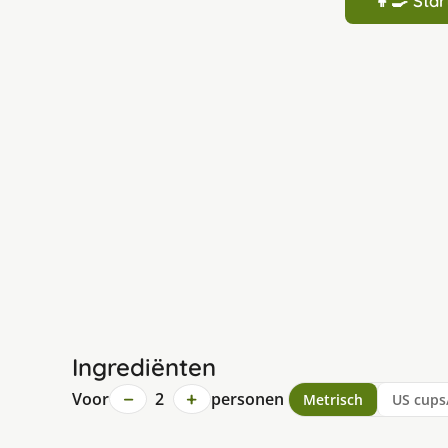
👩‍🍳 St
Ingrediënten
−
+
Voor
2
personen
Metrisch
US cups