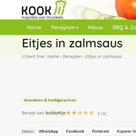
Home
Recepten
Nieuw
BBQ & Z
Eitjes in zalmsaus
U bent hier:
Home
›
Recepten
›
Eitjes in zalmsaus
Avondeten & hoofdgerechten
★★☆☆☆
Recept van
bobbeltje
2 (3)
Delen:
WhatsApp
Facebook
Pinterest
Kopieer li