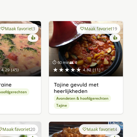
Maak favoriet
3
Maak favoriet
19
👍
👍
⏱ 60 min
👥 4
★★★★★
4.29 (45)
4.82 (11)
raine
Tajine gevuld met
heerlijkheden
hoofdgerechten
Avondeten & hoofdgerechten
Tajine
Maak favoriet
20
Maak favoriet
4