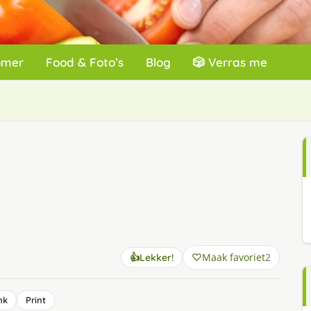
omer
Food & Foto’s
Blog
🎲 Verras me
Maak favoriet
2
👍
Lekker!
nk
Print