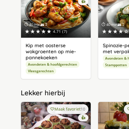
👍
⏱ 40 min
👥 2
⏱ 40 min
👥 2
★★★★★
★★★★☆
4.71 (7)
Kip met oosterse
Spinazie-
wokgroenten op mie-
met verpak
pannekoeken
Avondeten & 
Avondeten & hoofdgerechten
Stamppotten
Vleesgerechten
Lekker hierbij
Maak favoriet
10
👍