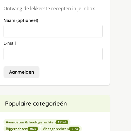
Ontvang de lekkerste recepten in je inbox.
Naam (optioneel)
E-mail
Aanmelden
Populaire categorieën
Avondeten & hoofdgerechten
12144
Bijgerechten
Vleesgerechten
3824
3024