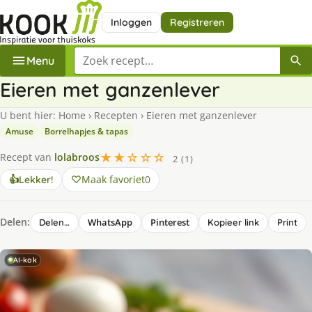
Inloggen
Registreren
Zoek een recept
Menu
Eieren met ganzenlever
U bent hier:
Home
›
Recepten
›
Eieren met ganzenlever
Amuse
Borrelhapjes & tapas
★★☆☆☆
Recept van
lolabroos
2 (1)
Maak favoriet
0
👍
Lekker!
Delen:
WhatsApp
Pinterest
Delen…
Kopieer link
Print
AI-kok