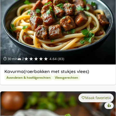
★★★★★
⏱ 30 min
👥 2
4.64 (83)
Kavurma(roerbakken met stukjes vlees)
Avondeten & hoofdgerechten
Vleesgerechten
Maak favoriet
4
👍