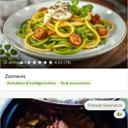
★★★★★
⏱ 30 min
👥 4
4.63 (78)
Zonnevis
Avondeten & hoofdgerechten
Vis & zeevruchten
Maak favoriet
38
ke
👍
1
lek
ge