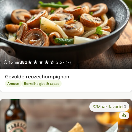
★★★★☆
⏱ 15 min
👥 2
3.57 (7)
Gevulde reuzechampignon
Amuse
Borrelhapjes & tapas
Maak favoriet
0
👍