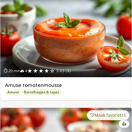
★★★★☆
⏱ 20 min
👥 4
3.63 (8)
Amuse tomatenmousse
Amuse
Borrelhapjes & tapas
Maak favoriet
16
👍