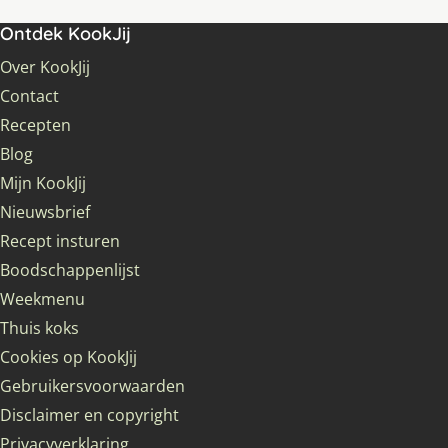
Ontdek KookJij
Over KookJij
Contact
Recepten
Blog
Mijn KookJij
Nieuwsbrief
Recept insturen
Boodschappenlijst
Weekmenu
Thuis koks
Cookies op KookJij
Gebruikersvoorwaarden
Disclaimer en copyright
Privacyverklaring