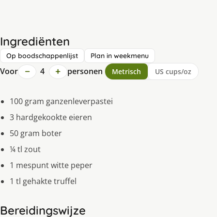
Ingrediënten
Op boodschappenlijst
Plan in weekmenu
−
+
Voor
4
personen
Metrisch
US cups/oz
100 gram ganzenleverpastei
3 hardgekookte eieren
50 gram boter
¼ tl zout
1 mespunt witte peper
1 tl gehakte truffel
Bereidingswijze