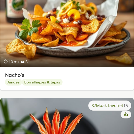
⏱ 10 min
👥 3
Nacho’s
Amuse
Borrelhapjes & tapas
Maak favoriet
15
👍