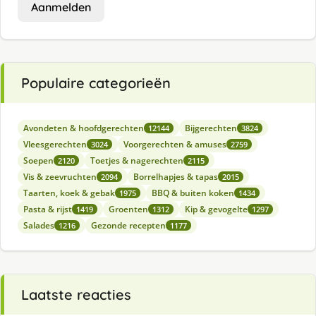
Aanmelden
Populaire categorieën
Avondeten & hoofdgerechten
Bijgerechten
12144
3824
Vleesgerechten
Voorgerechten & amuses
3024
2759
Soepen
Toetjes & nagerechten
2120
2115
Vis & zeevruchten
Borrelhapjes & tapas
2094
2015
Taarten, koek & gebak
BBQ & buiten koken
1975
1434
Pasta & rijst
Groenten
Kip & gevogelte
1419
1312
1297
Salades
Gezonde recepten
1216
1177
Laatste reacties