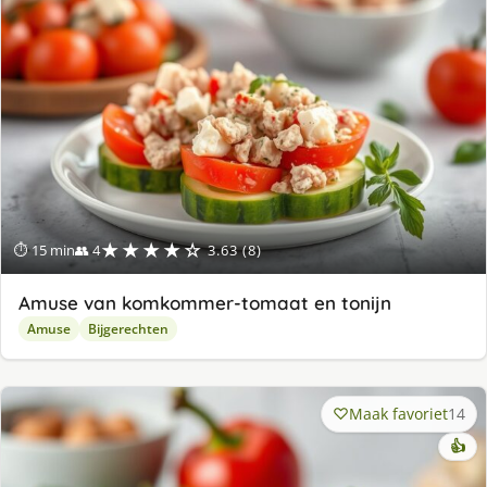
★★★★☆
⏱ 15 min
👥 4
3.63 (8)
Amuse van komkommer-tomaat en tonijn
Amuse
Bijgerechten
Maak favoriet
14
👍