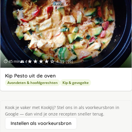
★★★★☆
⏱ 45 min
👥 4
4.39 (96)
Kip Pesto uit de oven
Avondeten & hoofdgerechten
Kip & gevogelte
Kook je vaker met KookJij? Stel ons in als voorkeursbron in
Google — dan vind je onze recepten sneller terug.
Instellen als voorkeursbron