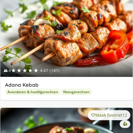
ge
★★★★★
👥 4
4.67 (141)
Adana Kebab
Avondeten & hoofdgerechten
Vleesgerechten
Maak favoriet
12
👍