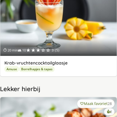
★★★☆☆
⏱ 20 min
👥 10
3 (5)
Krab-vruchtencocktailglaasje
Amuse
Borrelhapjes & tapas
Lekker hierbij
Maak favoriet
28
ke
👍
1
lek