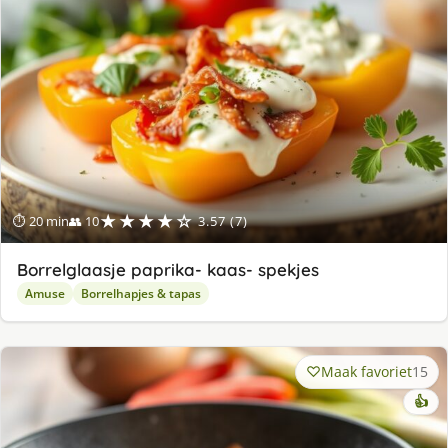
★★★★☆
⏱ 20 min
👥 10
3.57 (7)
Borrelglaasje paprika- kaas- spekjes
Amuse
Borrelhapjes & tapas
Maak favoriet
15
👍