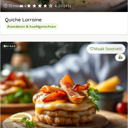
★★★★☆
⏱ 70 min
👥 4
4.29 (45)
Quiche Lorraine
Avondeten & hoofdgerechten
AI-kok
Maak favoriet
6
👍