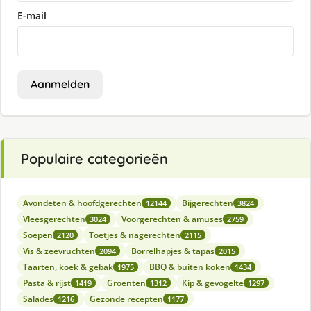
E-mail
Aanmelden
Populaire categorieën
Avondeten & hoofdgerechten
Bijgerechten
12144
3824
Vleesgerechten
Voorgerechten & amuses
3024
2759
Soepen
Toetjes & nagerechten
2120
2115
Vis & zeevruchten
Borrelhapjes & tapas
2094
2015
Taarten, koek & gebak
BBQ & buiten koken
1975
1434
Pasta & rijst
Groenten
Kip & gevogelte
1419
1312
1297
Salades
Gezonde recepten
1216
1177