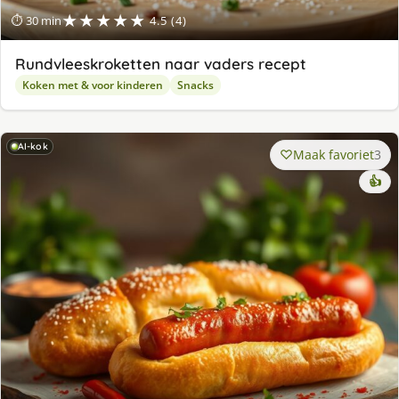
★★★★★
⏱ 30 min
4.5 (4)
Rundvleeskroketten naar vaders recept
Koken met & voor kinderen
Snacks
AI-kok
Maak favoriet
3
👍