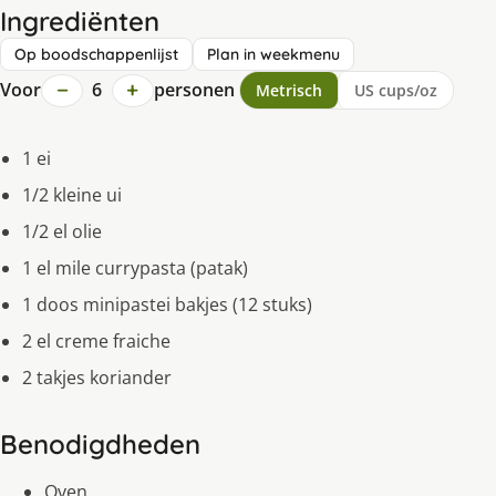
Ingrediënten
Op boodschappenlijst
Plan in weekmenu
−
+
Voor
6
personen
Metrisch
US cups/oz
1 ei
1/2 kleine ui
1/2 el olie
1 el mile currypasta (patak)
1 doos minipastei bakjes (12 stuks)
2 el creme fraiche
2 takjes koriander
Benodigdheden
Oven