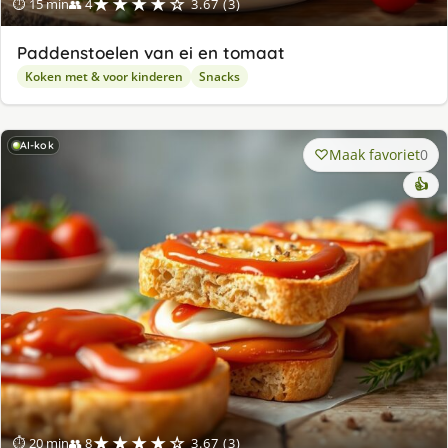
★★★★☆
⏱ 15 min
👥 4
3.67 (3)
Paddenstoelen van ei en tomaat
Koken met & voor kinderen
Snacks
AI-kok
Maak favoriet
0
👍
★★★★☆
⏱ 20 min
👥 8
3.67 (3)