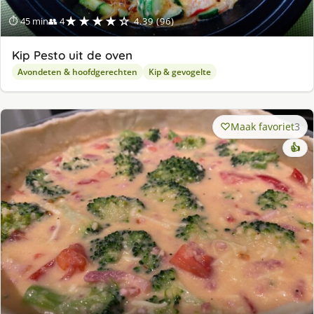
★★★★☆
⏱ 45 min
👥 4
4.39 (96)
Kip Pesto uit de oven
Avondeten & hoofdgerechten
Kip & gevogelte
Maak favoriet
3
👍