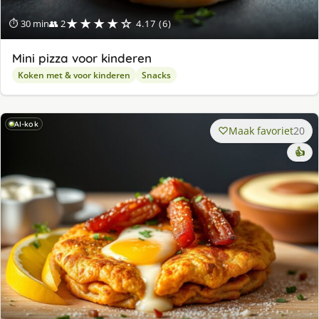
★★★★☆
⏱ 30 min
👥 2
4.17 (6)
Mini pizza voor kinderen
Koken met & voor kinderen
Snacks
AI-kok
Maak favoriet
20
👍