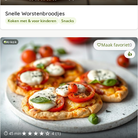
Snelle Worstenbroodjes
Koken met & voor kinderen
Snacks
AI-kok
Maak favoriet
0
👍
★★★★☆
⏱ 45 min
4 (1)