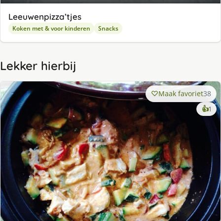
Leeuwenpizza’tjes
Koken met & voor kinderen
Snacks
Lekker hierbij
Maak favoriet
38
ke
👍
1
lek
ge