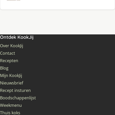
Ontdek KookJij
Over KookJij
Contact
Recepten
Blog
Mijn KookJij
Nieuwsbrief
Recept insturen
Boodschappenlijst
Weekmenu
Thuis koks