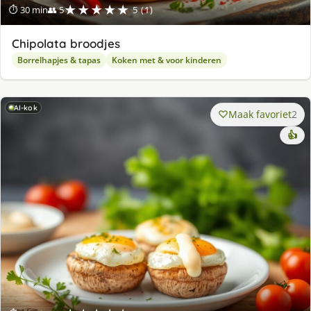
★★★★★
⏱ 30 min
👥 5
5 (1)
Chipolata broodjes
Borrelhapjes & tapas
Koken met & voor kinderen
AI-kok
Maak favoriet
2
👍