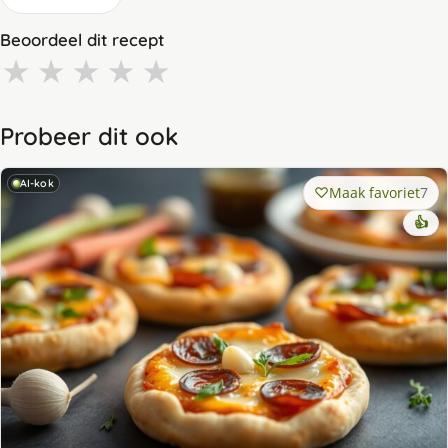
Beoordeel dit recept
★
★
★
★
★
Probeer dit ook
AI-kok
Maak favoriet
7
👍