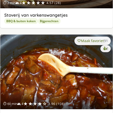
★★★★★
⏱ 2 min
👥 4
4.57 (28)
Stoverij van varkenswangetjes
BBQ & buiten koken
Bijgerechten
Maak favoriet
91
ke
👍
1
lek
ge
★★★★☆
⏱ 60 min
👥 4
3.96 (108)