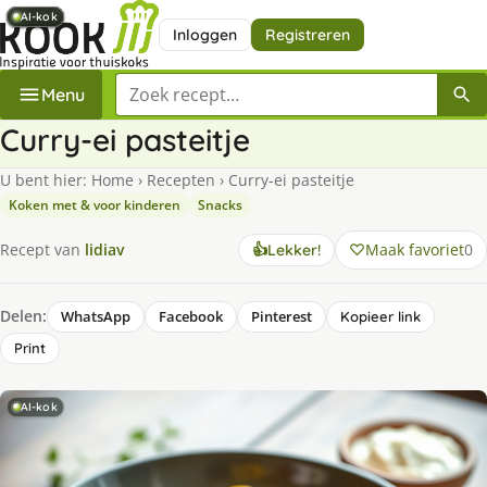
AI-kok
AI-kok
AI-kok
AI-kok
AI-kok
AI-kok
Inloggen
Registreren
Zoek een recept
Menu
Curry-ei pasteitje
U bent hier:
Home
›
Recepten
›
Curry-ei pasteitje
Koken met & voor kinderen
Snacks
Maak favoriet
0
Recept van
lidiav
👍
Lekker!
Delen:
WhatsApp
Facebook
Pinterest
Kopieer link
Print
AI-kok