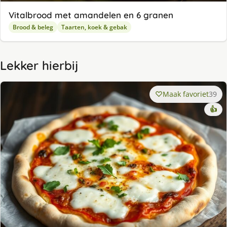
Vitalbrood met amandelen en 6 granen
Brood & beleg
Taarten, koek & gebak
Lekker hierbij
Maak favoriet
39
👍