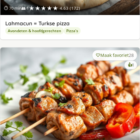
★★★★★
⏱ 70 min
👥 1
4.63 (172)
Lahmacun = Turkse pizza
Avondeten & hoofdgerechten
Pizza's
Maak favoriet
28
ke
👍
1
lek
ge