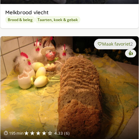
Melkbrood vlecht
Brood & beleg
Taarten, koek & gebak
Maak favoriet
2
👍
★★★★☆
⏱ 195 min
4.33 (6)