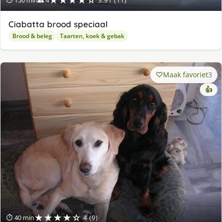
★★★★☆
⏱ 150 min
👥 4
3.91 (11)
Ciabatta brood speciaal
Brood & beleg
Taarten, koek & gebak
Maak favoriet
3
👍
★★★★☆
⏱ 40 min
4 (9)