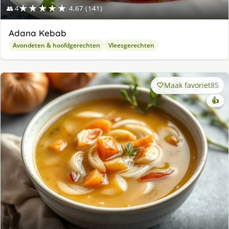
★★★★★
👥 4
4.67 (141)
Adana Kebab
Avondeten & hoofdgerechten
Vleesgerechten
Maak favoriet
85
👍