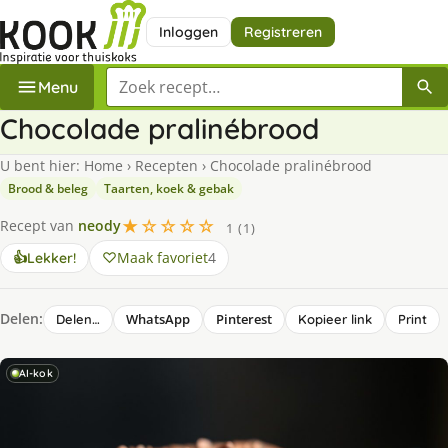
Inloggen
Registreren
Zoek een recept
Menu
Chocolade pralinébrood
U bent hier:
Home
›
Recepten
›
Chocolade pralinébrood
Brood & beleg
Taarten, koek & gebak
★☆☆☆☆
Recept van
neody
1 (1)
Maak favoriet
4
👍
Lekker!
Delen:
WhatsApp
Pinterest
Delen…
Kopieer link
Print
AI-kok