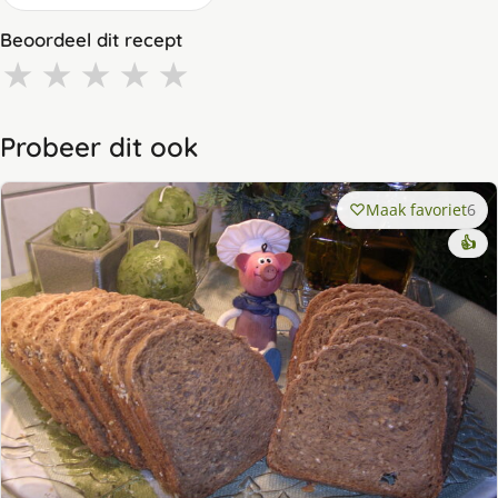
Beoordeel dit recept
★
★
★
★
★
Probeer dit ook
Maak favoriet
6
👍