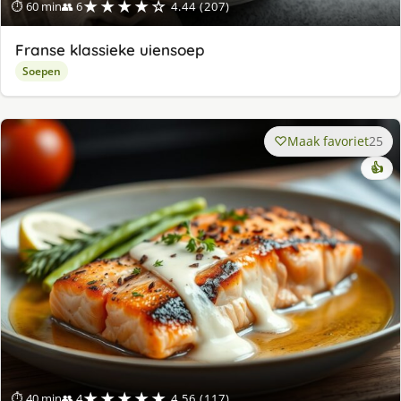
★★★★☆
⏱ 60 min
👥 6
4.44 (207)
Franse klassieke uiensoep
Soepen
Maak favoriet
25
👍
★★★★★
⏱ 40 min
👥 4
4.56 (117)