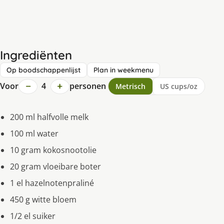
Ingrediënten
Op boodschappenlijst
Plan in weekmenu
−
+
Voor
4
personen
Metrisch
US cups/oz
200 ml halfvolle melk
100 ml water
10 gram kokosnootolie
20 gram vloeibare boter
1 el hazelnotenpraliné
450 g witte bloem
1/2 el suiker