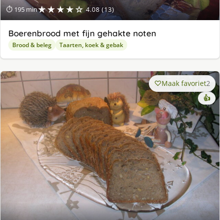
★★★★☆
⏱ 195 min
4.08 (13)
Boerenbrood met fijn gehakte noten
Brood & beleg
Taarten, koek & gebak
Maak favoriet
2
👍