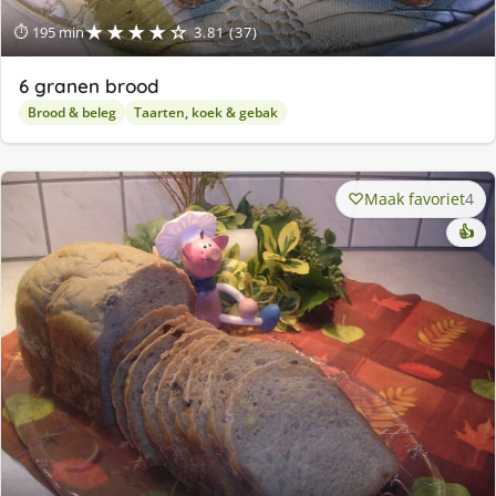
★★★★☆
⏱ 195 min
3.81 (37)
6 granen brood
Brood & beleg
Taarten, koek & gebak
Maak favoriet
4
👍