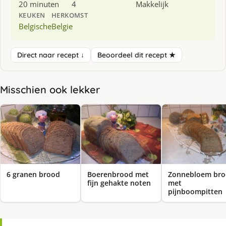
20 minuten
4
Makkelijk
KEUKEN
HERKOMST
Belgische
Belgie
Direct naar recept ↓
Beoordeel dit recept ★
Misschien ook lekker
6 granen brood
Boerenbrood met
Zonnebloem br
fijn gehakte noten
met
pijnboompitten