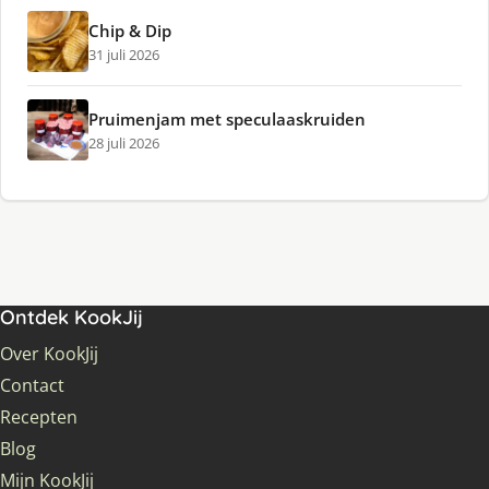
Chip & Dip
31 juli 2026
Pruimenjam met speculaaskruiden
28 juli 2026
Ontdek KookJij
Over KookJij
Contact
Recepten
Blog
Mijn KookJij