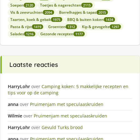
Soepen
Toetjes & nagerechten
2120
2115
Vis & zeevruchten
Borrelhapjes & tapas
2094
2015
Taarten, koek & gebak
BBQ & buiten koken
1975
1434
Pasta & rijst
Groenten
Kip & gevogelte
1419
1312
1297
Salades
Gezonde recepten
1216
1177
Laatste reacties
HarryLohr
over
Camping koken: 5 makkelijke recepten en
tips voor op de camping
anna
over
Pruimenjam met speculaaskruiden
Wilmie
over
Pruimenjam met speculaaskruiden
HarryLohr
over
Gevuld Turks brood
anna
over
Pruimenjam met speculaaskruiden