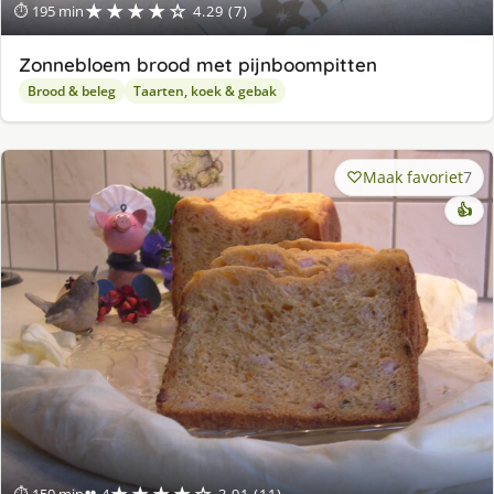
★★★★☆
⏱ 195 min
4.29 (7)
Zonnebloem brood met pijnboompitten
Brood & beleg
Taarten, koek & gebak
Maak favoriet
7
👍