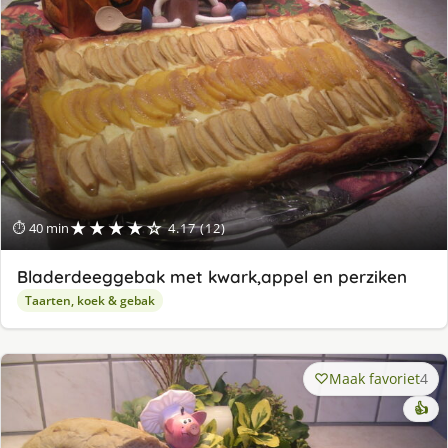
★★★★☆
⏱ 40 min
4.17 (12)
Bladerdeeggebak met kwark,appel en perziken
Taarten, koek & gebak
Maak favoriet
4
👍