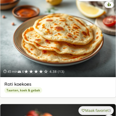
👍
★★★★☆
⏱ 45 min
👥 6
4.38 (13)
Roti koekoes
Taarten, koek & gebak
Maak favoriet
3