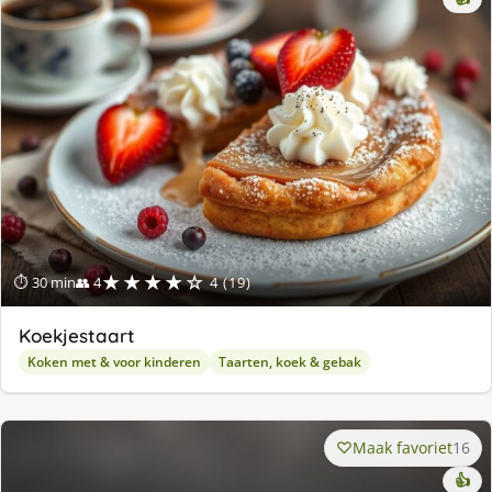
★★★★☆
⏱ 30 min
👥 4
4 (19)
Koekjestaart
Koken met & voor kinderen
Taarten, koek & gebak
Maak favoriet
16
👍