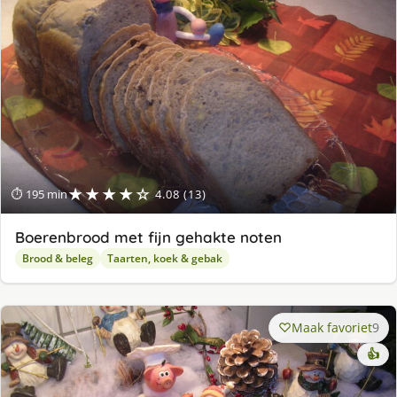
★★★★☆
⏱ 195 min
4.08 (13)
Boerenbrood met fijn gehakte noten
Brood & beleg
Taarten, koek & gebak
Maak favoriet
9
👍