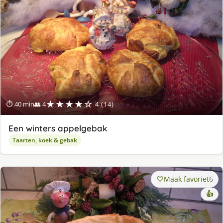
★★★★☆
⏱ 40 min
👥 4
4 (14)
Een winters appelgebak
Taarten, koek & gebak
Maak favoriet
6
👍