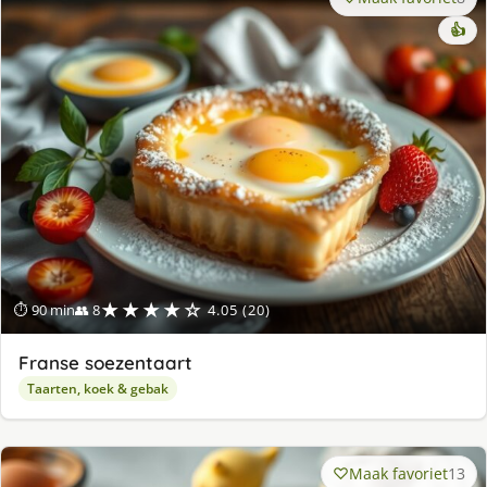
👍
★★★★☆
⏱ 90 min
👥 8
4.05 (20)
Franse soezentaart
Taarten, koek & gebak
Maak favoriet
13