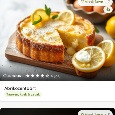
Maak favoriet
7
👍
★★★★☆
⏱ 40 min
👥 10
4 (23)
Abrikozentaart
Taarten, koek & gebak
Maak favoriet
8