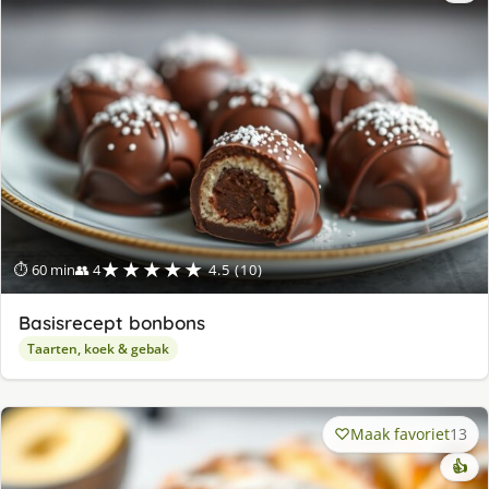
★★★★★
⏱ 60 min
👥 4
4.5 (10)
Basisrecept bonbons
Taarten, koek & gebak
Maak favoriet
13
👍