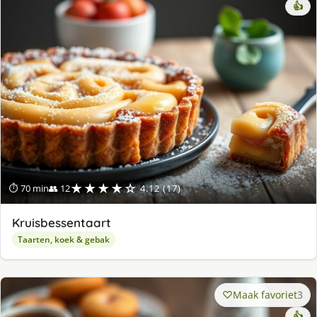
👍
★★★★☆
⏱ 70 min
👥 12
4.12 (17)
Kruisbessentaart
Taarten, koek & gebak
Maak favoriet
3
👍