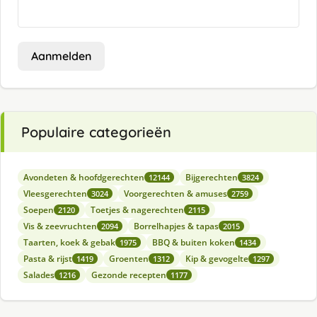
Aanmelden
Populaire categorieën
Avondeten & hoofdgerechten
Bijgerechten
12144
3824
Vleesgerechten
Voorgerechten & amuses
3024
2759
Soepen
Toetjes & nagerechten
2120
2115
Vis & zeevruchten
Borrelhapjes & tapas
2094
2015
Taarten, koek & gebak
BBQ & buiten koken
1975
1434
Pasta & rijst
Groenten
Kip & gevogelte
1419
1312
1297
Salades
Gezonde recepten
1216
1177