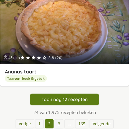
★★★★☆
⏱ 45 min
3.8 (20)
Ananas taart
Taarten, koek & gebak
Toon nog 12 recepten
24 van 1.975 recepten bekeken
Vorige
1
2
3
…
165
Volgende