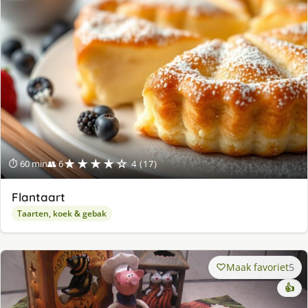
★★★★☆
⏱ 60 min
👥 6
4 (17)
Flantaart
Taarten, koek & gebak
Maak favoriet
5
👍