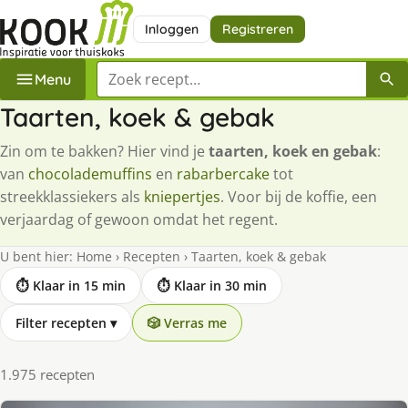
Inloggen
Registreren
Zoek een recept
Menu
Taarten, koek & gebak
Zin om te bakken? Hier vind je
taarten, koek en gebak
:
van
chocolademuffins
en
rabarbercake
tot
streekklassiekers als
kniepertjes
. Voor bij de koffie, een
verjaardag of gewoon omdat het regent.
U bent hier:
Home
›
Recepten
›
Taarten, koek & gebak
⏱ Klaar in 15 min
⏱ Klaar in 30 min
Filter recepten
▾
🎲 Verras me
1.975 recepten