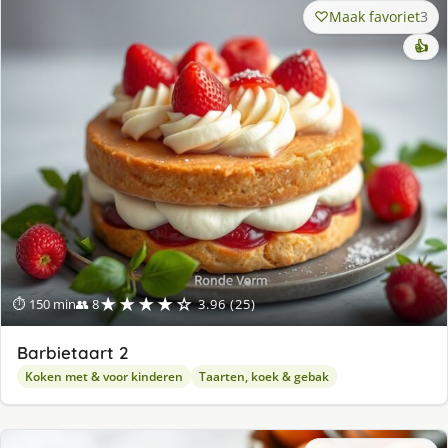
Maak favoriet
3
👍
★★★★☆
⏱ 150 min
👥 8
3.96 (25)
Barbietaart 2
Koken met & voor kinderen
Taarten, koek & gebak