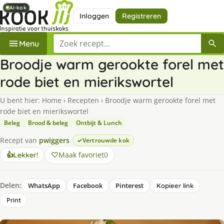
AI-kok
AI-kok
AI-kok
Inloggen
Registreren
Zoek een recept
Menu
Broodje warm gerookte forel met
rode biet en mierikswortel
U bent hier:
Home
›
Recepten
›
Broodje warm gerookte forel met
rode biet en mierikswortel
Beleg
Brood & beleg
Ontbijt & Lunch
Recept van
pwiggers
Vertrouwde kok
Maak favoriet
0
👍
Lekker!
Delen:
WhatsApp
Facebook
Pinterest
Kopieer link
Print