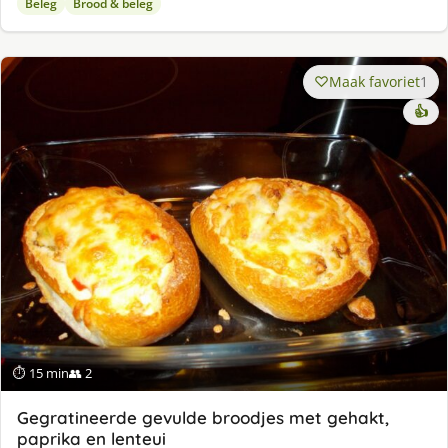
Beleg
Brood & beleg
Maak favoriet
1
👍
⏱ 15 min
👥 2
Gegratineerde gevulde broodjes met gehakt,
paprika en lenteui