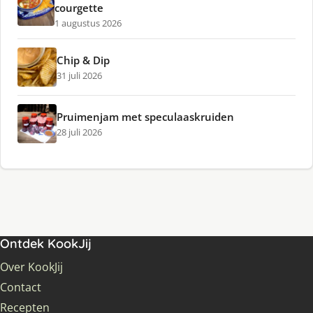
courgette
1 augustus 2026
Chip & Dip
31 juli 2026
Pruimenjam met speculaaskruiden
28 juli 2026
Ontdek KookJij
Over KookJij
Contact
Recepten