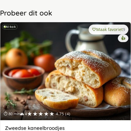
Probeer dit ook
AI-kok
Maak favoriet
9
👍
★★★★★
⏱ 80 min
👥 4
4.75 (4)
Zweedse kaneelbroodjes