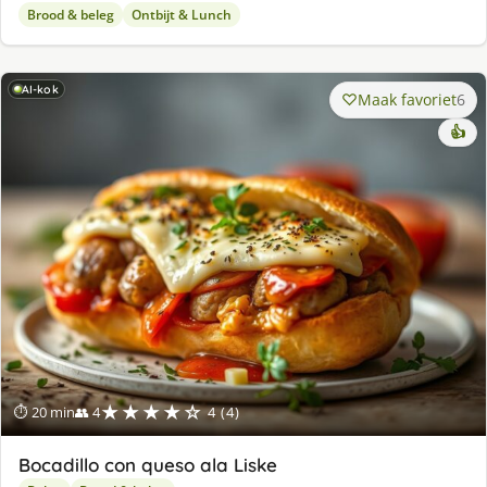
Brood & beleg
Ontbijt & Lunch
AI-kok
Maak favoriet
6
👍
★★★★☆
⏱ 20 min
👥 4
4 (4)
Bocadillo con queso ala Liske