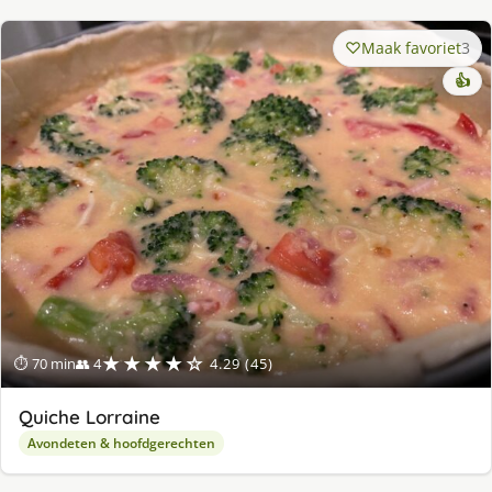
Maak favoriet
3
👍
★★★★☆
⏱ 70 min
👥 4
4.29 (45)
Quiche Lorraine
Avondeten & hoofdgerechten