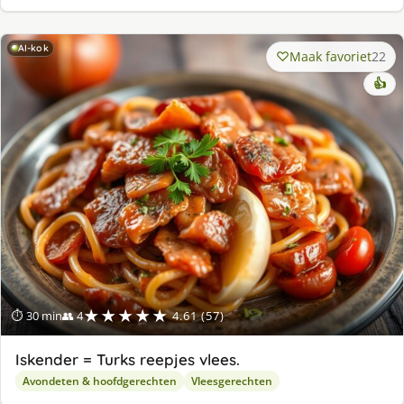
AI-kok
Maak favoriet
22
👍
★★★★★
⏱ 30 min
👥 4
4.61 (57)
Iskender = Turks reepjes vlees.
Avondeten & hoofdgerechten
Vleesgerechten