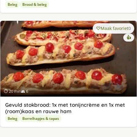
Beleg
Brood & beleg
Maak favoriet
0
👍
⏱ 20 min
👥 6
Gevuld stokbrood: 1x met tonijncrème en 1x met
(room)kaas en rauwe ham
Beleg
Borrelhapjes & tapas