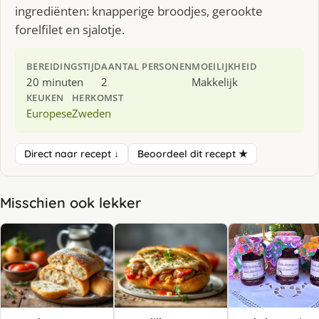
ingrediënten: knapperige broodjes, gerookte
forelfilet en sjalotje.
BEREIDINGSTIJD
AANTAL PERSONEN
MOEILIJKHEID
20 minuten
2
Makkelijk
KEUKEN
HERKOMST
Europese
Zweden
Direct naar recept ↓
Beoordeel dit recept ★
Misschien ook lekker