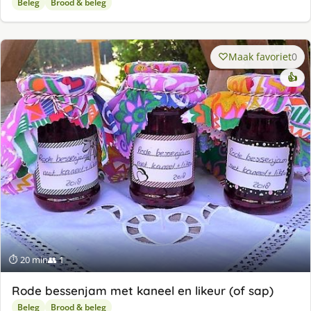
Beleg
Brood & beleg
Maak favoriet
0
👍
⏱ 20 min
👥 1
Rode bessenjam met kaneel en likeur (of sap)
Beleg
Brood & beleg