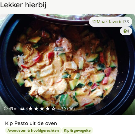
Lekker hierbij
Maak favoriet
38
ke
👍
1
lek
ge
★★★★☆
⏱ 45 min
👥 4
4.39 (96)
Kip Pesto uit de oven
Avondeten & hoofdgerechten
Kip & gevogelte