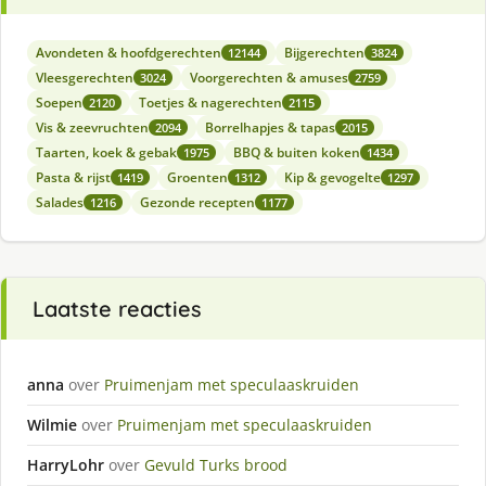
Avondeten & hoofdgerechten
Bijgerechten
12144
3824
Vleesgerechten
Voorgerechten & amuses
3024
2759
Soepen
Toetjes & nagerechten
2120
2115
Vis & zeevruchten
Borrelhapjes & tapas
2094
2015
Taarten, koek & gebak
BBQ & buiten koken
1975
1434
Pasta & rijst
Groenten
Kip & gevogelte
1419
1312
1297
Salades
Gezonde recepten
1216
1177
Laatste reacties
anna
over
Pruimenjam met speculaaskruiden
Wilmie
over
Pruimenjam met speculaaskruiden
HarryLohr
over
Gevuld Turks brood