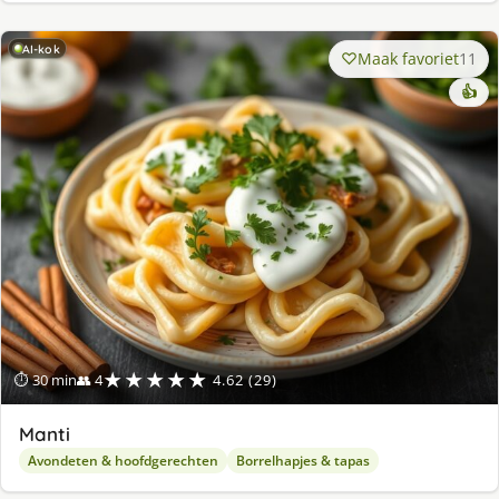
AI-kok
Maak favoriet
11
👍
★★★★★
⏱ 30 min
👥 4
4.62 (29)
Manti
Avondeten & hoofdgerechten
Borrelhapjes & tapas