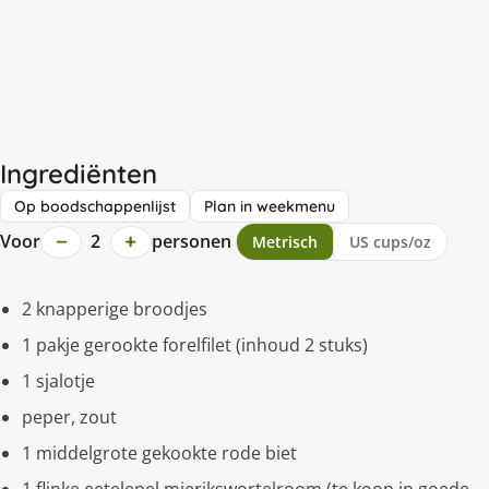
Ingrediënten
Op boodschappenlijst
Plan in weekmenu
−
+
Voor
2
personen
Metrisch
US cups/oz
2 knapperige broodjes
1 pakje gerookte forelfilet (inhoud 2 stuks)
1 sjalotje
peper, zout
1 middelgrote gekookte rode biet