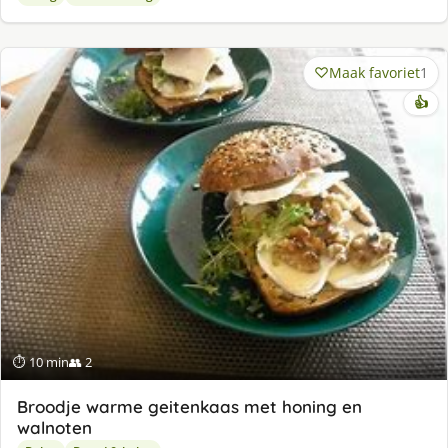
Maak favoriet
1
👍
⏱ 10 min
👥 2
Broodje warme geitenkaas met honing en
walnoten