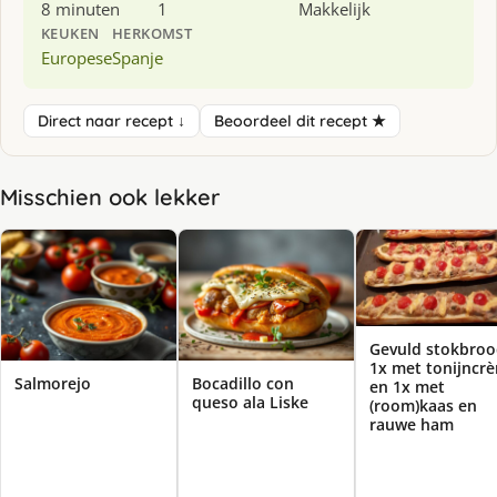
8 minuten
1
Makkelijk
KEUKEN
HERKOMST
Europese
Spanje
Direct naar recept ↓
Beoordeel dit recept ★
Misschien ook lekker
Gevuld stokbroo
1x met tonijncr
Salmorejo
Bocadillo con
en 1x met
queso ala Liske
(room)kaas en
rauwe ham