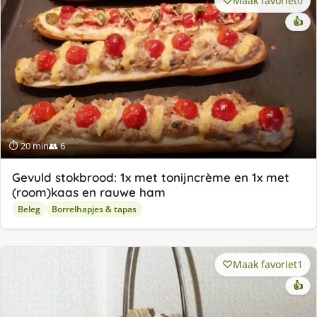
Maak favoriet
0
👍
⏱ 20 min
👥 6
Gevuld stokbrood: 1x met tonijncrème en 1x met
(room)kaas en rauwe ham
Beleg
Borrelhapjes & tapas
Maak favoriet
1
👍