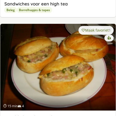
Sandwiches voor een high tea
Beleg
Borrelhapjes & tapas
Maak favoriet
1
👍
⏱ 15 min
👥 4