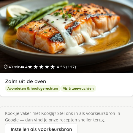
★★★★★
⏱ 40 min
👥 4
4.56 (117)
Zalm uit de oven
Avondeten & hoofdgerechten
Vis & zeevruchten
Kook je vaker met KookJij? Stel ons in als voorkeursbron in
Google — dan vind je onze recepten sneller terug.
Instellen als voorkeursbron