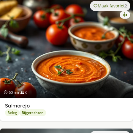
Maak favoriet
2
👍
⏱ 60 min
👥 6
Salmorejo
Beleg
Bijgerechten