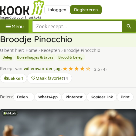
Inloggen
Registreren
Zoek een recept
Menu
Broodje Pinocchio
U bent hier:
Home
›
Recepten
›
Broodje Pinocchio
Beleg
Borrelhapjes & tapas
Brood & beleg
★★★★☆
Recept van
willemvan-der-jagt
3.5 (4)
Maak favoriet
14
👍
Lekker!
Delen:
WhatsApp
Pinterest
Delen…
Kopieer link
Print
AI-kok