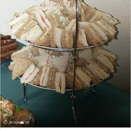
⏱ 30 min
👥 10