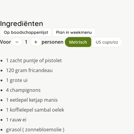
Ingrediënten
Op boodschappenlijst
Plan in weekmenu
−
+
Voor
1
personen
Metrisch
US cups/oz
1 zacht puntje of pistolet
120 gram fricandeau
1 grote ui
4 champignons
1 eetlepel ketjap manis
1 koffielepel sambal oelek
1 rauw ei
girasol ( zonnebloemolie )