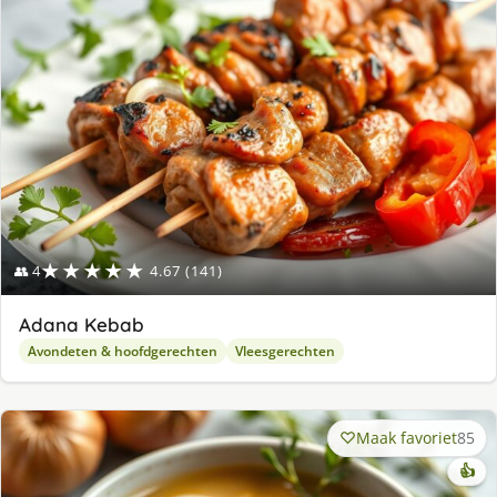
lek
ge
★★★★★
👥 4
4.67 (141)
Adana Kebab
Avondeten & hoofdgerechten
Vleesgerechten
Maak favoriet
85
👍