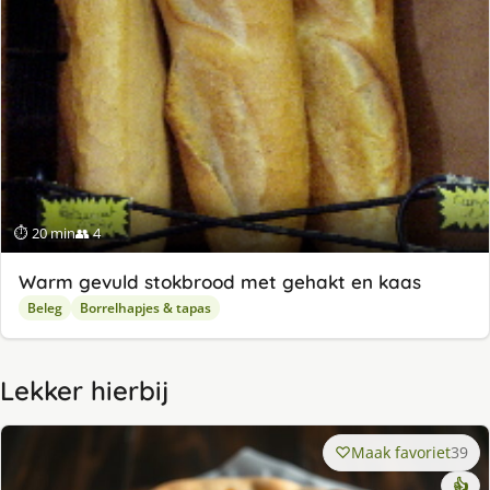
⏱ 20 min
👥 4
Warm gevuld stokbrood met gehakt en kaas
Beleg
Borrelhapjes & tapas
Lekker hierbij
Maak favoriet
39
👍