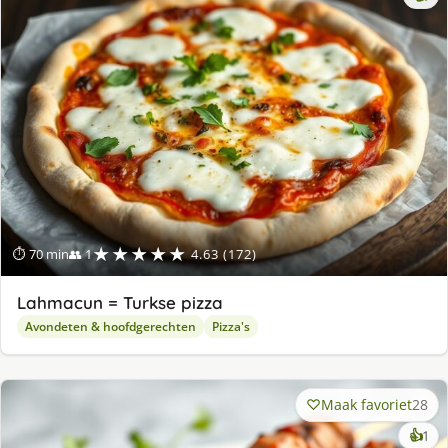
★★★★★
⏱ 70 min
👥 1
4.63 (172)
Lahmacun = Turkse pizza
Avondeten & hoofdgerechten
Pizza's
Maak favoriet
28
ke
👍
1