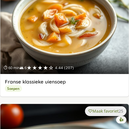
★★★★☆
⏱ 60 min
👥 6
4.44 (207)
Franse klassieke uiensoep
Soepen
Maak favoriet
25
👍