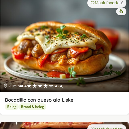
Maak favoriet
6
👍
★★★★☆
⏱ 20 min
👥 4
4 (4)
Bocadillo con queso ala Liske
Beleg
Brood & beleg