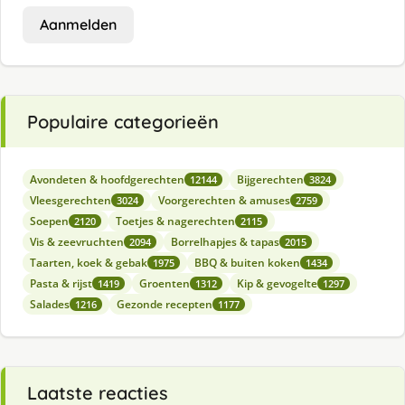
Aanmelden
Populaire categorieën
Avondeten & hoofdgerechten
Bijgerechten
12144
3824
Vleesgerechten
Voorgerechten & amuses
3024
2759
Soepen
Toetjes & nagerechten
2120
2115
Vis & zeevruchten
Borrelhapjes & tapas
2094
2015
Taarten, koek & gebak
BBQ & buiten koken
1975
1434
Pasta & rijst
Groenten
Kip & gevogelte
1419
1312
1297
Salades
Gezonde recepten
1216
1177
Laatste reacties