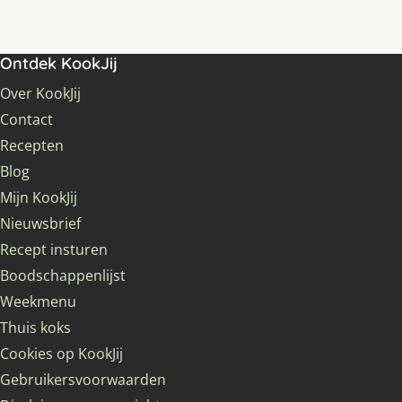
Ontdek KookJij
Over KookJij
Contact
Recepten
Blog
Mijn KookJij
Nieuwsbrief
Recept insturen
Boodschappenlijst
Weekmenu
Thuis koks
Cookies op KookJij
Gebruikersvoorwaarden