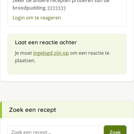
zeker de andere recepten proberen van de
r
broodpudding.:):):):):):):)
e
e
Login om te reageren
f
:
Laat een reactie achter
Je moet
ingelogd zijn op
om een reactie te
plaatsen.
Zoek een recept
Zoeken
Zoek