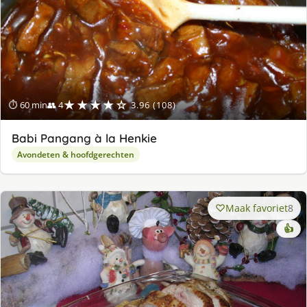
★★★★☆
⏱ 60 min
👥 4
3.96 (108)
Babi Pangang à la Henkie
Avondeten & hoofdgerechten
Maak favoriet
8
👍