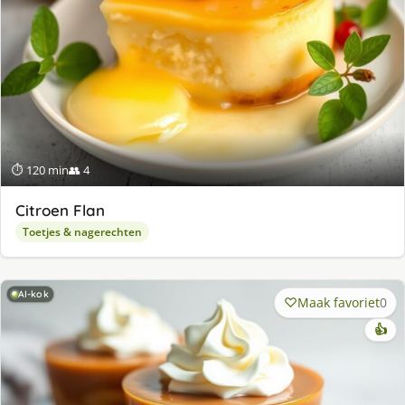
⏱ 120 min
👥 4
Citroen Flan
Toetjes & nagerechten
AI-kok
Maak favoriet
0
👍