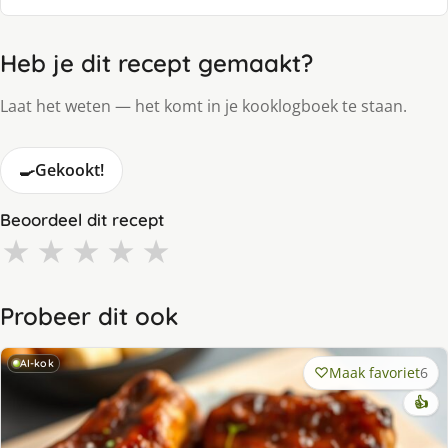
Heb je dit recept gemaakt?
Laat het weten — het komt in je kooklogboek te staan.
🍳
Gekookt!
Beoordeel dit recept
★
★
★
★
★
Probeer dit ook
AI-kok
Maak favoriet
6
👍