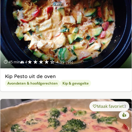
★★★★☆
⏱ 45 min
👥 4
4.39 (96)
Kip Pesto uit de oven
Avondeten & hoofdgerechten
Kip & gevogelte
Maak favoriet
3
👍