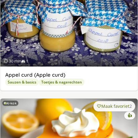
⏱ 30 min
👥 1
Appel curd (Apple curd)
Sauzen & basics
Toetjes & nagerechten
AI-kok
Maak favoriet
2
👍