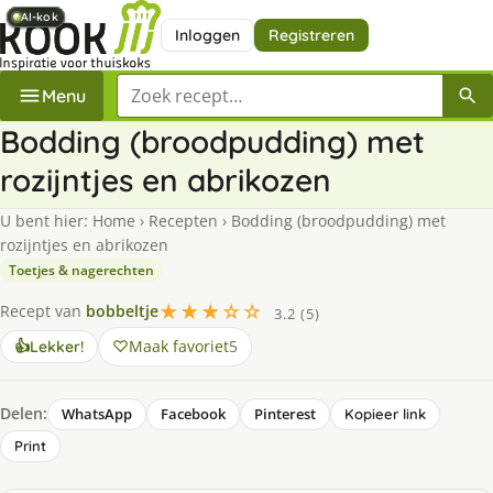
AI-kok
AI-kok
AI-kok
AI-kok
AI-kok
Inloggen
Registreren
Zoek een recept
Menu
Bodding (broodpudding) met
rozijntjes en abrikozen
U bent hier:
Home
›
Recepten
›
Bodding (broodpudding) met
rozijntjes en abrikozen
Toetjes & nagerechten
★★★☆☆
Recept van
bobbeltje
3.2 (5)
Maak favoriet
5
👍
Lekker!
Delen:
WhatsApp
Facebook
Pinterest
Kopieer link
Print