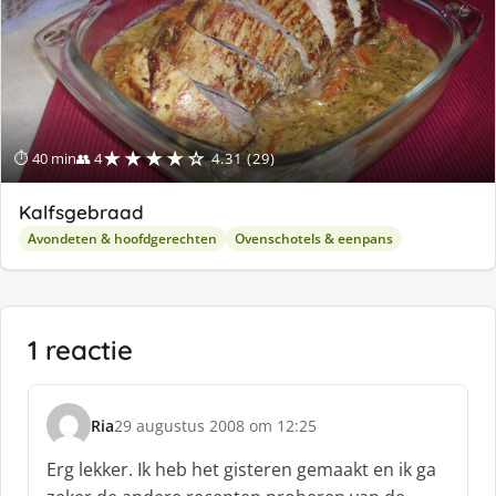
★★★★☆
⏱ 40 min
👥 4
4.31 (29)
Kalfsgebraad
Avondeten & hoofdgerechten
Ovenschotels & eenpans
1 reactie
Ria
29 augustus 2008 om 12:25
s
c
Erg lekker. Ik heb het gisteren gemaakt en ik ga
h