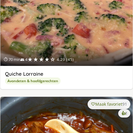
★★★★☆
⏱ 70 min
👥 4
4.29 (45)
Quiche Lorraine
Avondeten & hoofdgerechten
Maak favoriet
91
ke
👍
1
lek
ge