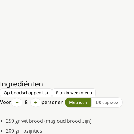
Ingrediënten
Op boodschappenlijst
Plan in weekmenu
−
+
Voor
8
personen
Metrisch
US cups/oz
250 gr wit brood (mag oud brood zijn)
200 gr rozijntjes