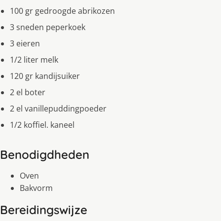
100 gr gedroogde abrikozen
3 sneden peperkoek
3 eieren
1/2 liter melk
120 gr kandijsuiker
2 el boter
2 el vanillepuddingpoeder
1/2 koffiel. kaneel
Benodigdheden
Oven
Bakvorm
Bereidingswijze