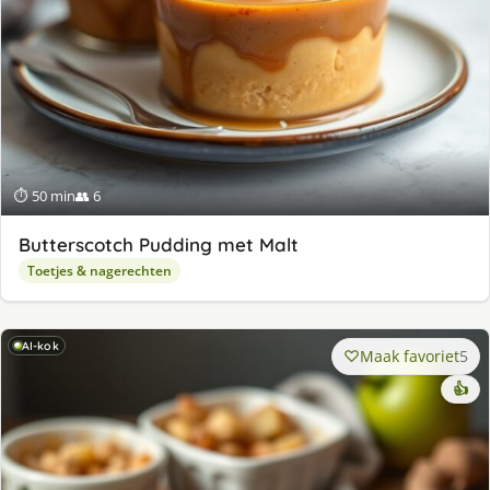
⏱ 50 min
👥 6
Butterscotch Pudding met Malt
Toetjes & nagerechten
AI-kok
Maak favoriet
5
👍