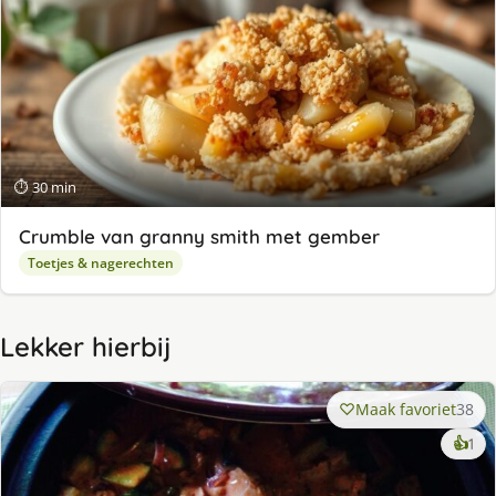
⏱ 30 min
Crumble van granny smith met gember
Toetjes & nagerechten
Lekker hierbij
Maak favoriet
38
ke
👍
1
lek
ge