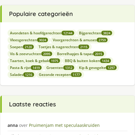
Populaire categorieën
Avondeten & hoofdgerechten
Bijgerechten
12144
3824
Vleesgerechten
Voorgerechten & amuses
3024
2759
Soepen
Toetjes & nagerechten
2120
2115
Vis & zeevruchten
Borrelhapjes & tapas
2095
2015
Taarten, koek & gebak
BBQ & buiten koken
1975
1434
Pasta & rijst
Groenten
Kip & gevogelte
1419
1312
1297
Salades
Gezonde recepten
1216
1177
Laatste reacties
anna
over
Pruimenjam met speculaaskruiden