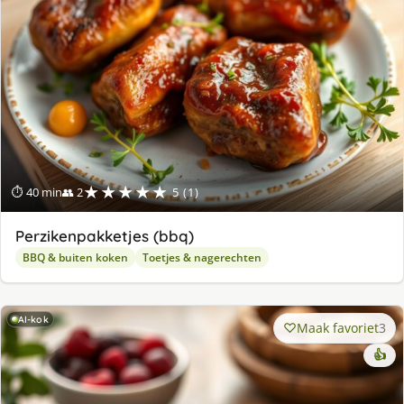
★★★★★
⏱ 40 min
👥 2
5 (1)
Perzikenpakketjes (bbq)
BBQ & buiten koken
Toetjes & nagerechten
AI-kok
Maak favoriet
3
👍