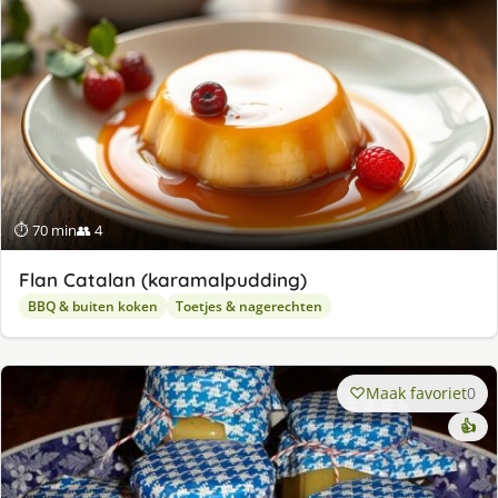
⏱ 70 min
👥 4
Flan Catalan (karamalpudding)
BBQ & buiten koken
Toetjes & nagerechten
Maak favoriet
0
👍