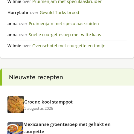
Wilmie
over
Pruimenjam met speculaaskruiden
HarryLohr
over
Gevuld Turks brood
anna
over
Pruimenjam met speculaaskruiden
anna
over
Snelle courgettesoep met witte kaas
Wilmie
over
Ovenschotel met courgette en tonijn
Nieuwste recepten
Groene kool stamppot
5 augustus 2026
Mexicaanse groentesoep met gehakt en
courgette