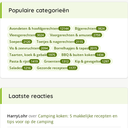
Populaire categorieën
Avondeten & hoofdgerechten
Bijgerechten
12144
3824
Vleesgerechten
Voorgerechten & amuses
3024
2759
Soepen
Toetjes & nagerechten
2120
2115
Vis & zeevruchten
Borrelhapjes & tapas
2094
2015
Taarten, koek & gebak
BBQ & buiten koken
1975
1434
Pasta & rijst
Groenten
Kip & gevogelte
1419
1312
1297
Salades
Gezonde recepten
1216
1177
Laatste reacties
HarryLohr
over
Camping koken: 5 makkelijke recepten en
tips voor op de camping