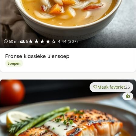
★★★★☆
⏱ 60 min
👥 6
4.44 (207)
Franse klassieke uiensoep
Soepen
Maak favoriet
25
👍