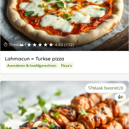
★★★★★
⏱ 70 min
👥 1
4.63 (172)
Lahmacun = Turkse pizza
Avondeten & hoofdgerechten
Pizza's
Maak favoriet
28
ke
👍
1
lek
ge