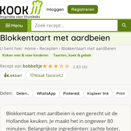
Inloggen
Registreren
Zoek een recept
Menu
Blokkentaart met aardbeien
U bent hier:
Home
›
Recepten
›
Blokkentaart met aardbeien
Koken met & voor kinderen
Taarten, koek & gebak
★★★☆☆
Recept van
bobbeltje
2.83 (6)
Maak favoriet
2
👍
Lekker!
Delen:
WhatsApp
Pinterest
Delen…
Kopieer link
Print
Blokkentaart met aardbeien is een gerecht uit de
Hollandse keuken. Je maakt het in ongeveer 80
minuten. Belangrijkste ingrediënten: zachte boter,