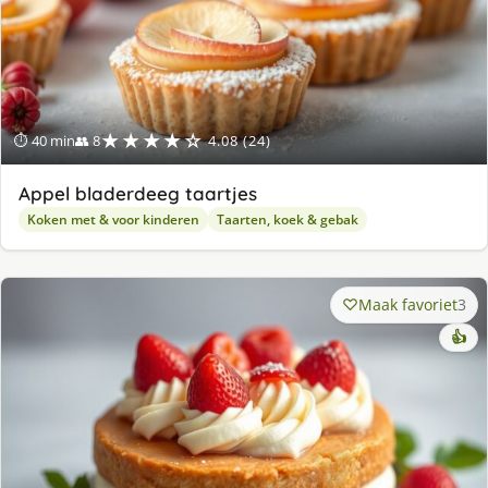
★★★★☆
⏱ 40 min
👥 8
4.08 (24)
Appel bladerdeeg taartjes
Koken met & voor kinderen
Taarten, koek & gebak
Maak favoriet
3
👍