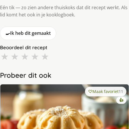
Eén tik — zo zien andere thuiskoks dat dit recept werkt. Als
lid komt het ook in je kooklogboek.
🍳
Ik heb dit gemaakt
Beoordeel dit recept
★
★
★
★
★
Probeer dit ook
Maak favoriet
11
👍