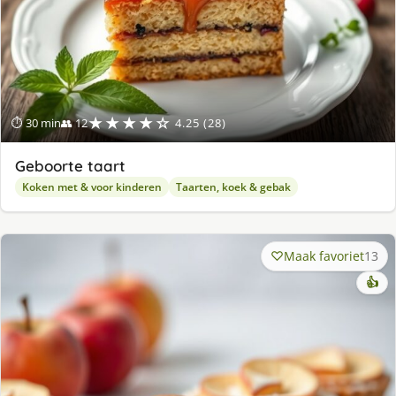
★★★★☆
⏱ 30 min
👥 12
4.25 (28)
Geboorte taart
Koken met & voor kinderen
Taarten, koek & gebak
Maak favoriet
13
👍