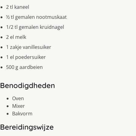
2 tl kaneel
½ tl gemalen nootmuskaat
1/2 tl gemalen kruidnagel
2 el melk
1 zakje vanillesuiker
1 el poedersuiker
500 g aardbeien
Benodigdheden
Oven
Mixer
Bakvorm
Bereidingswijze