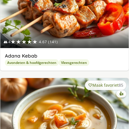
★★★★★
👥 4
4.67 (141)
Adana Kebab
Avondeten & hoofdgerechten
Vleesgerechten
Maak favoriet
85
👍