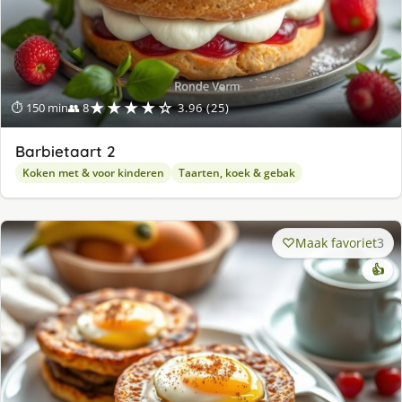
★★★★☆
⏱ 150 min
👥 8
3.96 (25)
Barbietaart 2
Koken met & voor kinderen
Taarten, koek & gebak
Maak favoriet
3
👍