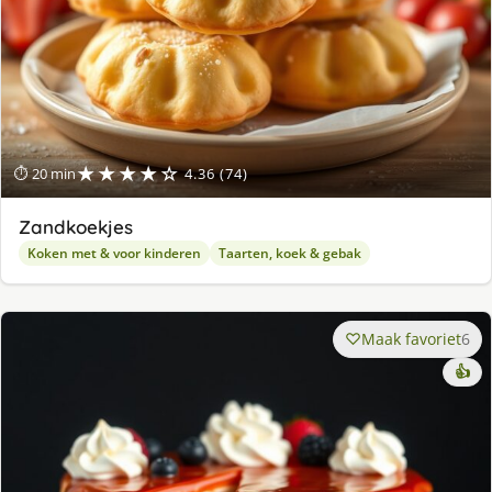
★★★★☆
⏱ 20 min
4.36 (74)
Zandkoekjes
Koken met & voor kinderen
Taarten, koek & gebak
Maak favoriet
6
👍