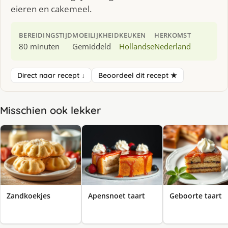
eieren en cakemeel.
BEREIDINGSTIJD
MOEILIJKHEID
KEUKEN
HERKOMST
80 minuten
Gemiddeld
Hollandse
Nederland
Direct naar recept ↓
Beoordeel dit recept ★
Misschien ook lekker
Zandkoekjes
Apensnoet taart
Geboorte taart