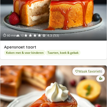
★★★★☆
⏱ 60 min
👥 10
4.3 (53)
Apensnoet taart
Koken met & voor kinderen
Taarten, koek & gebak
Maak favoriet
6
👍