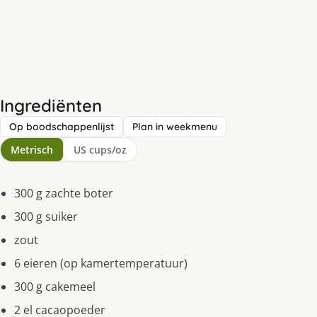
Ingrediënten
Op boodschappenlijst
Plan in weekmenu
Metrisch
US cups/oz
300 g zachte boter
300 g suiker
zout
6 eieren (op kamertemperatuur)
300 g cakemeel
2 el cacaopoeder