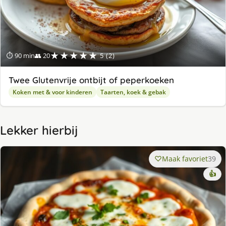
★★★★★
⏱ 90 min
👥 20
5 (2)
Twee Glutenvrije ontbijt of peperkoeken
Koken met & voor kinderen
Taarten, koek & gebak
Lekker hierbij
Maak favoriet
39
👍