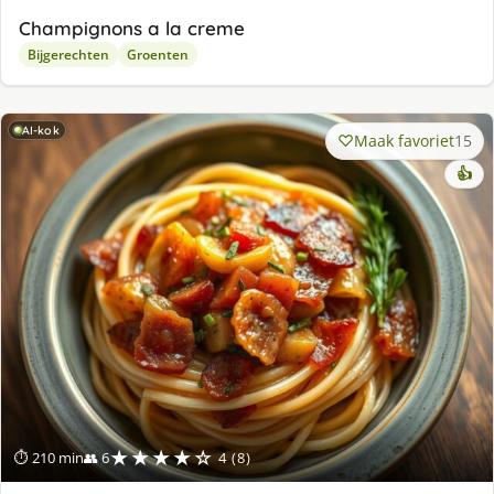
Champignons a la creme
Bijgerechten
Groenten
AI-kok
Maak favoriet
15
👍
★★★★☆
⏱ 210 min
👥 6
4 (8)