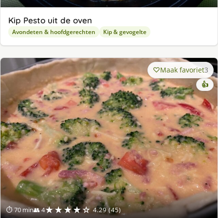
Kip Pesto uit de oven
Avondeten & hoofdgerechten
Kip & gevogelte
Maak favoriet
3
👍
★★★★☆
⏱ 70 min
👥 4
4.29 (45)