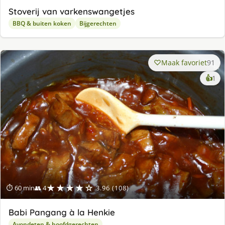
Stoverij van varkenswangetjes
BBQ & buiten koken
Bijgerechten
Maak favoriet
91
ke
👍
1
lek
ge
★★★★☆
⏱ 60 min
👥 4
3.96 (108)
Babi Pangang à la Henkie
Avondeten & hoofdgerechten