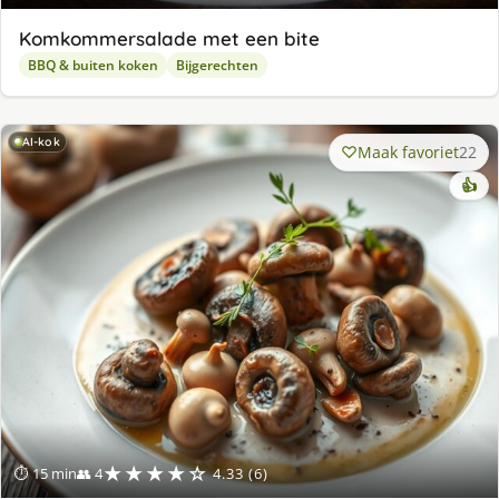
Komkommersalade met een bite
BBQ & buiten koken
Bijgerechten
AI-kok
Maak favoriet
22
👍
★★★★☆
⏱ 15 min
👥 4
4.33 (6)