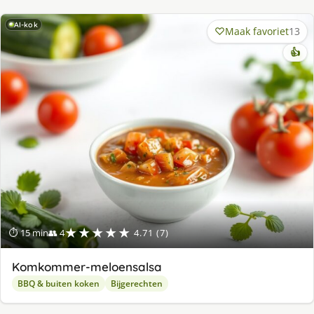
AI-kok
Maak favoriet
13
👍
★★★★★
⏱ 15 min
👥 4
4.71 (7)
Komkommer-meloensalsa
BBQ & buiten koken
Bijgerechten