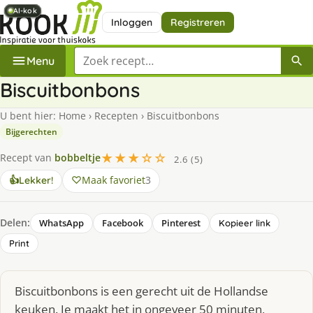
AI-kok
AI-kok
AI-kok
AI-kok
AI-kok
Inloggen
Registreren
Zoek een recept
Menu
Biscuitbonbons
U bent hier:
Home
›
Recepten
›
Biscuitbonbons
Bijgerechten
★★★☆☆
Recept van
bobbeltje
2.6 (5)
Maak favoriet
3
👍
Lekker!
Delen:
WhatsApp
Facebook
Pinterest
Kopieer link
Print
Biscuitbonbons is een gerecht uit de Hollandse
keuken. Je maakt het in ongeveer 50 minuten,