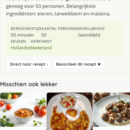
genoeg voor 50 personen. Belangrijkste
ingrediënten: eieren, tarwebloem en maïzena.
BEREIDINGSTIJD
AANTAL PERSONEN
MOEILIJKHEID
50 minuten
50
Gemiddeld
KEUKEN
HERKOMST
Hollandse
Nederland
Direct naar recept ↓
Beoordeel dit recept ★
Misschien ook lekker