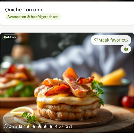
Quiche Lorraine
Avondeten & hoofdgerechten
AI-kok
Maak favoriet
6
👍
★★★★★
⏱ 2 min
👥 4
4.57 (28)