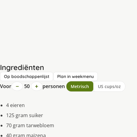
Ingrediënten
Op boodschappenlijst
Plan in weekmenu
−
+
Voor
50
personen
Metrisch
US cups/oz
4 eieren
125 gram suiker
70 gram tarwebloem
40 gram maïzena