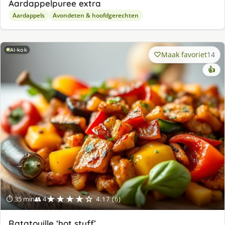
Aardappelpuree extra
Aardappels
Avondeten & hoofdgerechten
AI-kok
Maak favoriet
14
👍
★★★★☆
⏱ 35 min
👥 4
4.17 (6)
Ratatouille ‘hot stuff’