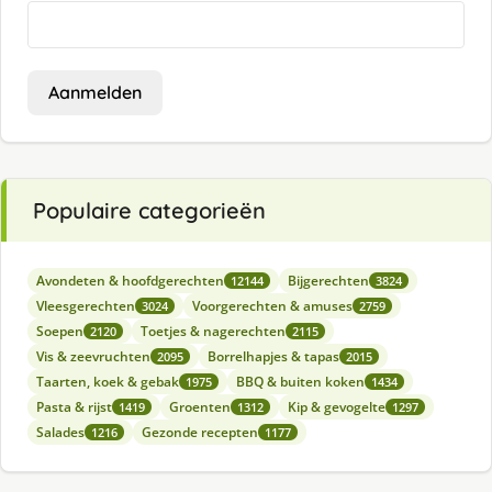
Aanmelden
Populaire categorieën
Avondeten & hoofdgerechten
Bijgerechten
12144
3824
Vleesgerechten
Voorgerechten & amuses
3024
2759
Soepen
Toetjes & nagerechten
2120
2115
Vis & zeevruchten
Borrelhapjes & tapas
2095
2015
Taarten, koek & gebak
BBQ & buiten koken
1975
1434
Pasta & rijst
Groenten
Kip & gevogelte
1419
1312
1297
Salades
Gezonde recepten
1216
1177