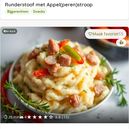
Runderstoof met Appel(peren)stroop
Bijgerechten
Snacks
AI-kok
Maak favoriet
15
👍
★★★★☆
⏱ 25 min
👥 4
3.8 (10)