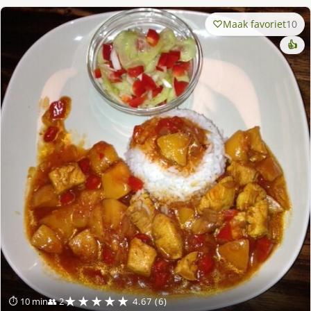
Maak favoriet
10
👍
★★★★★
⏱ 10 min
👥 2
4.67 (6)