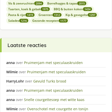
Vis & zeevruchten
Borrelhapjes & tapas
2094
2015
Taarten, koek & gebak
BBQ & buiten koken
1975
1434
Pasta & rijst
Groenten
Kip & gevogelte
1419
1312
1297
Salades
Gezonde recepten
1216
1177
Laatste reacties
anna
over
Pruimenjam met speculaaskruiden
Wilmie
over
Pruimenjam met speculaaskruiden
HarryLohr
over
Gevuld Turks brood
anna
over
Pruimenjam met speculaaskruiden
anna
over
Snelle courgettesoep met witte kaas
Wilmie
over
Ovenschotel met courgette en tonijn