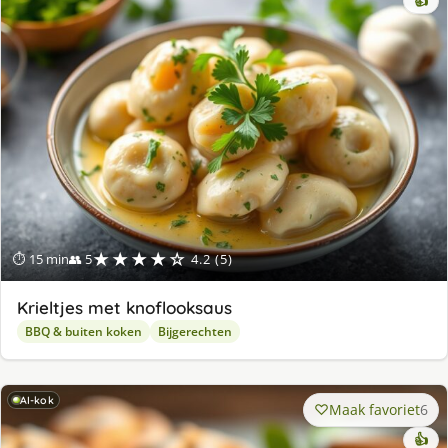
👍
★★★★☆
⏱ 15 min
👥 5
4.2 (5)
Krieltjes met knoflooksaus
BBQ & buiten koken
Bijgerechten
AI-kok
Maak favoriet
6
👍