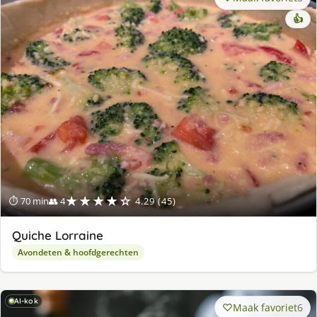
👍
★★★★☆
⏱ 70 min
👥 4
4.29 (45)
Quiche Lorraine
Avondeten & hoofdgerechten
AI-kok
Maak favoriet
6