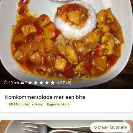
★★★★★
⏱ 10 min
👥 2
4.67 (6)
Komkommersalade met een bite
BBQ & buiten koken
Bijgerechten
Maak favoriet
9