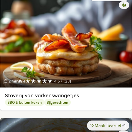
👍
★★★★★
⏱ 2 min
👥 4
4.57 (28)
Stoverij van varkenswangetjes
BBQ & buiten koken
Bijgerechten
Maak favoriet
91