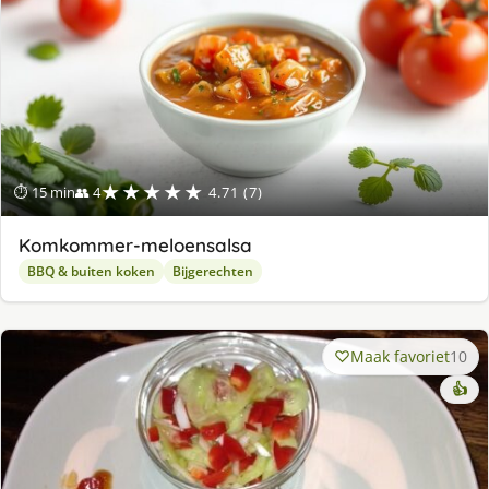
★★★★★
⏱ 15 min
👥 4
4.71 (7)
Komkommer-meloensalsa
BBQ & buiten koken
Bijgerechten
Maak favoriet
10
👍