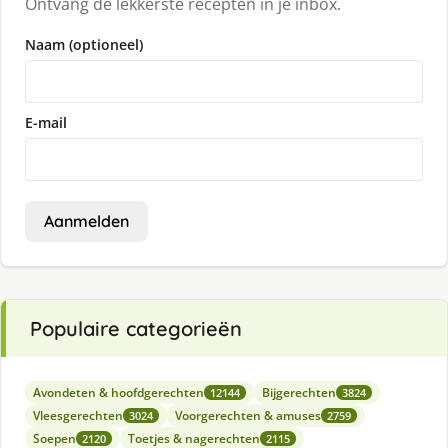
Ontvang de lekkerste recepten in je inbox.
Naam (optioneel)
E-mail
Aanmelden
Populaire categorieën
Avondeten & hoofdgerechten
Bijgerechten
12144
3824
Vleesgerechten
Voorgerechten & amuses
3024
2759
Soepen
Toetjes & nagerechten
2120
2115