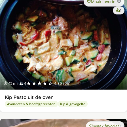
Maak favoriet
38
ke
👍
1
lek
ge
★★★★☆
⏱ 45 min
👥 4
4.39 (96)
Kip Pesto uit de oven
Avondeten & hoofdgerechten
Kip & gevogelte
Maak favoriet
3