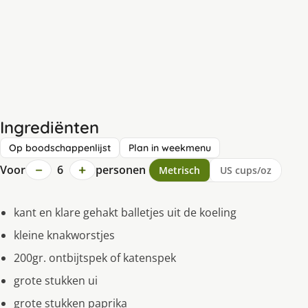
Ingrediënten
Op boodschappenlijst
Plan in weekmenu
−
+
Voor
6
personen
Metrisch
US cups/oz
kant en klare gehakt balletjes uit de koeling
kleine knakworstjes
200gr. ontbijtspek of katenspek
grote stukken ui
grote stukken paprika