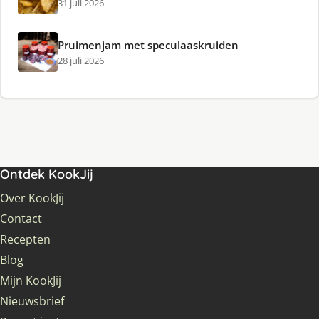
31 juli 2026
Pruimenjam met speculaaskruiden
28 juli 2026
Ontdek KookJij
Over KookJij
Contact
Recepten
Blog
Mijn KookJij
Nieuwsbrief