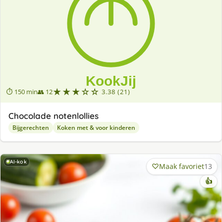
★★★☆☆
⏱ 150 min
👥 12
3.38 (21)
Chocolade notenlollies
Bijgerechten
Koken met & voor kinderen
AI-kok
Maak favoriet
13
👍