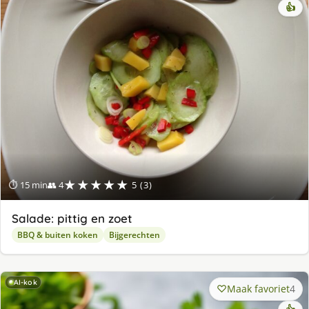
👍
★★★★★
⏱ 15 min
👥 4
5 (3)
Salade: pittig en zoet
BBQ & buiten koken
Bijgerechten
AI-kok
Maak favoriet
4