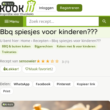
AI-kok
AI-kok
AI-kok
Inloggen
Registreren
Zoek een recept
Menu
Bbq spiesjes voor kinderen???
U bent hier:
Home
›
Recepten
›
Bbq spiesjes voor kinderen???
BBQ & buiten koken
Bijgerechten
Koken met & voor kinderen
Traktaties
★★★☆☆
Recept van
sensowier
3 (1)
Maak favoriet
2
👍
Lekker!
Delen:
WhatsApp
Facebook
Pinterest
Kopieer link
Print
AI-kok