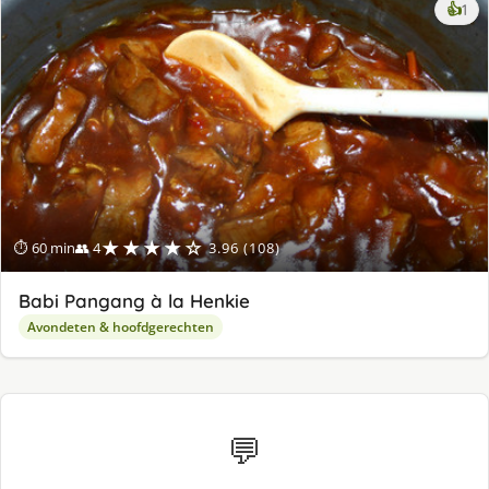
ke
👍
1
lek
ge
★★★★☆
⏱ 60 min
👥 4
3.96 (108)
Babi Pangang à la Henkie
Avondeten & hoofdgerechten
💬