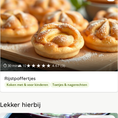
★★★★★
⏱ 30 min
👥 10
4.67 (3)
Rijstpoffertjes
Koken met & voor kinderen
Toetjes & nagerechten
Lekker hierbij