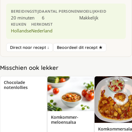
BEREIDINGSTIJD
AANTAL PERSONEN
MOEILIJKHEID
20 minuten
6
Makkelijk
KEUKEN
HERKOMST
Hollandse
Nederland
Direct naar recept ↓
Beoordeel dit recept ★
Misschien ook lekker
Chocolade
notenlollies
Komkommer-
meloensalsa
Komkommersala