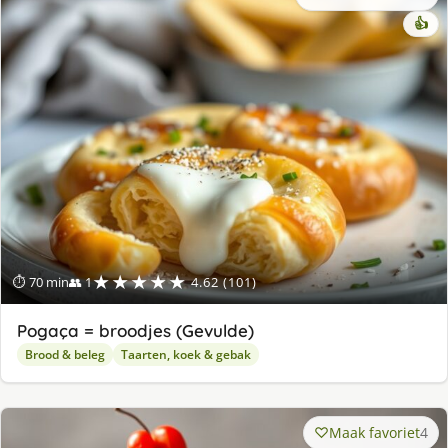
👍
★★★★★
⏱ 70 min
👥 1
4.62 (101)
Pogaça = broodjes (Gevulde)
Brood & beleg
Taarten, koek & gebak
Maak favoriet
4