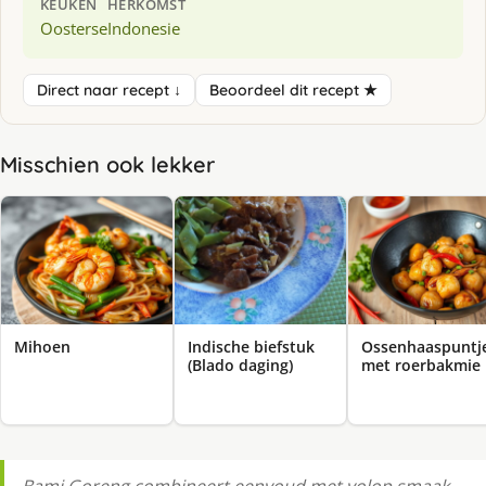
KEUKEN
HERKOMST
Oosterse
Indonesie
Direct naar recept ↓
Beoordeel dit recept ★
Misschien ook lekker
Mihoen
Indische biefstuk
Ossenhaaspuntj
(Blado daging)
met roerbakmie
Bami Goreng combineert eenvoud met volop smaak.