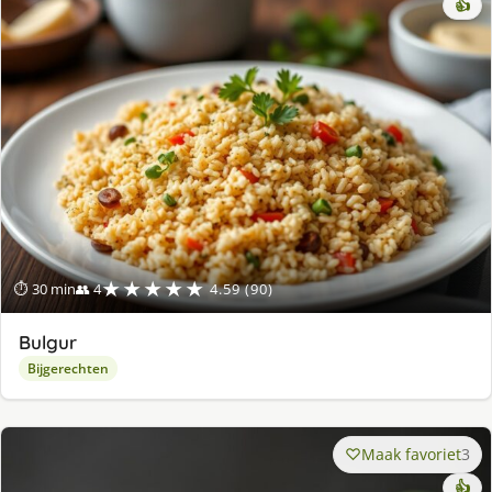
👍
★★★★★
⏱ 30 min
👥 4
4.59 (90)
Bulgur
Bijgerechten
Maak favoriet
3
👍