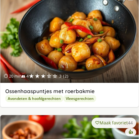
★★★☆☆
⏱ 20 min
👥 4
3 (2)
Ossenhaaspuntjes met roerbakmie
Avondeten & hoofdgerechten
Vleesgerechten
Maak favoriet
44
👍