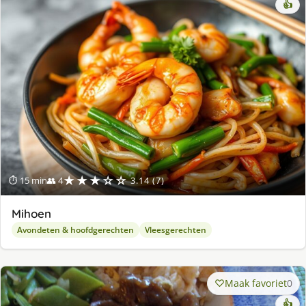
👍
★★★☆☆
⏱ 15 min
👥 4
3.14 (7)
Mihoen
Avondeten & hoofdgerechten
Vleesgerechten
Maak favoriet
0
👍