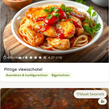
★★★★☆
⏱ 400 min
👥 4
4.21 (14)
Pittige vleesschotel
Avondeten & hoofdgerechten
Bijgerechten
Maak favoriet
8
👍