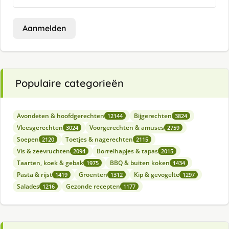
Aanmelden
Populaire categorieën
Avondeten & hoofdgerechten
Bijgerechten
12144
3824
Vleesgerechten
Voorgerechten & amuses
3024
2759
Soepen
Toetjes & nagerechten
2120
2115
Vis & zeevruchten
Borrelhapjes & tapas
2094
2015
Taarten, koek & gebak
BBQ & buiten koken
1975
1434
Pasta & rijst
Groenten
Kip & gevogelte
1419
1312
1297
Salades
Gezonde recepten
1216
1177