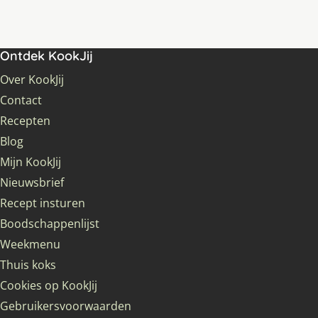
Ontdek KookJij
Over KookJij
Contact
Recepten
Blog
Mijn KookJij
Nieuwsbrief
Recept insturen
Boodschappenlijst
Weekmenu
Thuis koks
Cookies op KookJij
Gebruikersvoorwaarden