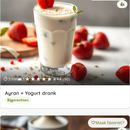
👍
★★★★★
⏱ 5 min
👥 1
4.64 (90)
Ayran = Yogurt drank
Bijgerechten
Maak favoriet
7