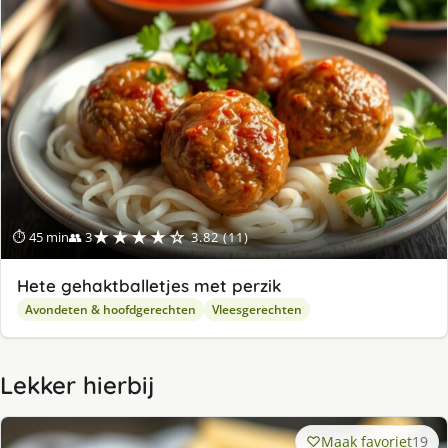
★★★★☆
⏱ 45 min
👥 3
3.82 (11)
Hete gehaktballetjes met perzik
Avondeten & hoofdgerechten
Vleesgerechten
Lekker hierbij
Maak favoriet
19