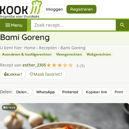
Inloggen
Registreren
Zoek een recept
Menu
Bami Goreng
U bent hier:
Home
›
Recepten
›
Bami Goreng
Avondeten & hoofdgerechten
Vleesgerechten
Wokgerechten
★★★☆☆
Recept van
esther_2305
3 (5)
Maak favoriet
7
👍
Lekker!
Delen:
WhatsApp
Pinterest
Delen…
Kopieer link
Print
AI-kok