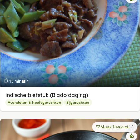
⏱ 15 min
👥 4
Indische biefstuk (Blado daging)
Avondeten & hoofdgerechten
Bijgerechten
Maak favoriet
18
👍