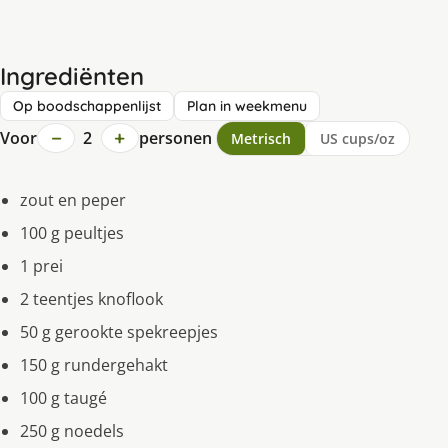
Ingrediënten
Op boodschappenlijst
Plan in weekmenu
−
+
Voor
2
personen
Metrisch
US cups/oz
zout en peper
100 g peultjes
1 prei
2 teentjes knoflook
50 g gerookte spekreepjes
150 g rundergehakt
100 g taugé
250 g noedels