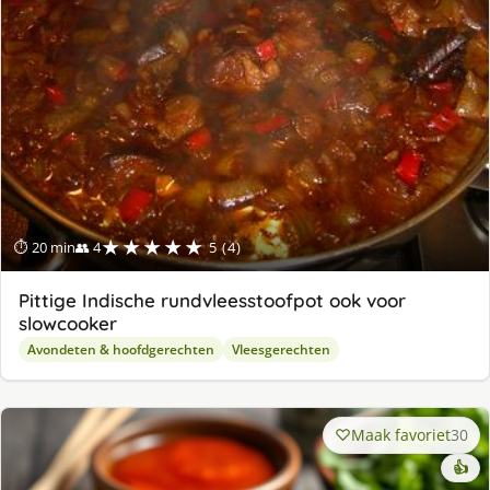
★★★★★
⏱ 20 min
👥 4
5 (4)
Pittige Indische rundvleesstoofpot ook voor
slowcooker
Avondeten & hoofdgerechten
Vleesgerechten
Maak favoriet
30
👍