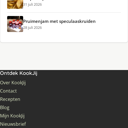
31 juli 2026
Pruimenjam met speculaaskruiden
28 juli 2026
Ontdek KookJij
Over KookJij
Contact
Recepten
Blog
Mijn KookJij
Nieuwsbrief