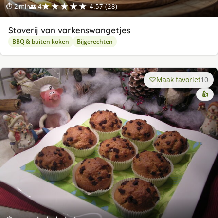
★★★★★
⏱ 2 min
👥 4
4.57 (28)
Stoverij van varkenswangetjes
BBQ & buiten koken
Bijgerechten
Maak favoriet
10
👍