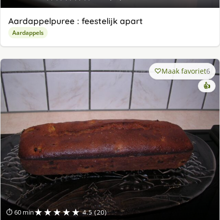
Aardappelpuree : feestelijk apart
Aardappels
Maak favoriet
6
👍
★★★★★
⏱ 60 min
4.5 (20)