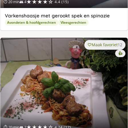
★★★★☆
⏱ 20 min
👥 4
4.4 (15)
Varkenshaasje met gerookt spek en spinazie
Avondeten & hoofdgerechten
Vleesgerechten
Maak favoriet
12
👍
★★★★☆
⏱ 20 min
👥 2
4.24 (17)