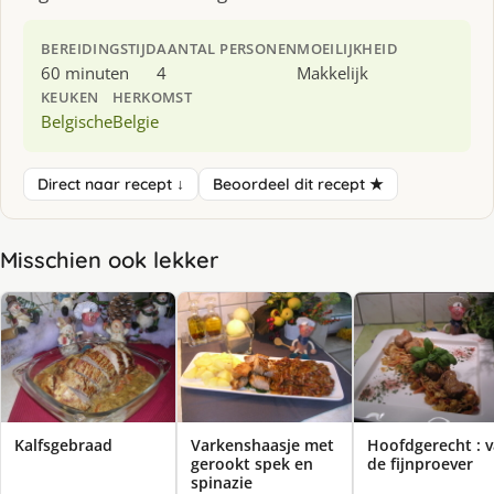
BEREIDINGSTIJD
AANTAL PERSONEN
MOEILIJKHEID
60 minuten
4
Makkelijk
KEUKEN
HERKOMST
Belgische
Belgie
Direct naar recept ↓
Beoordeel dit recept ★
Misschien ook lekker
Kalfsgebraad
Varkenshaasje met
Hoofdgerecht : 
gerookt spek en
de fijnproever
spinazie