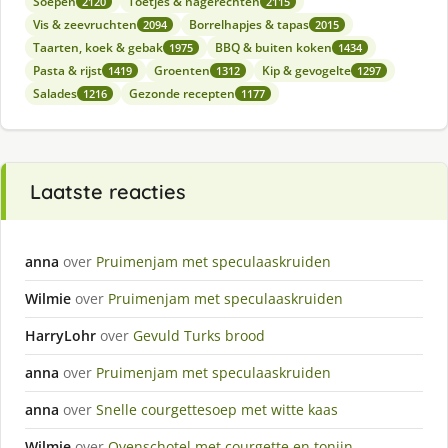
Soepen
Toetjes & nagerechten
2120
2115
Vis & zeevruchten
Borrelhapjes & tapas
2094
2015
Taarten, koek & gebak
BBQ & buiten koken
1975
1434
Pasta & rijst
Groenten
Kip & gevogelte
1419
1312
1297
Salades
Gezonde recepten
1216
1177
Laatste reacties
anna
over
Pruimenjam met speculaaskruiden
Wilmie
over
Pruimenjam met speculaaskruiden
HarryLohr
over
Gevuld Turks brood
anna
over
Pruimenjam met speculaaskruiden
anna
over
Snelle courgettesoep met witte kaas
Wilmie
over
Ovenschotel met courgette en tonijn