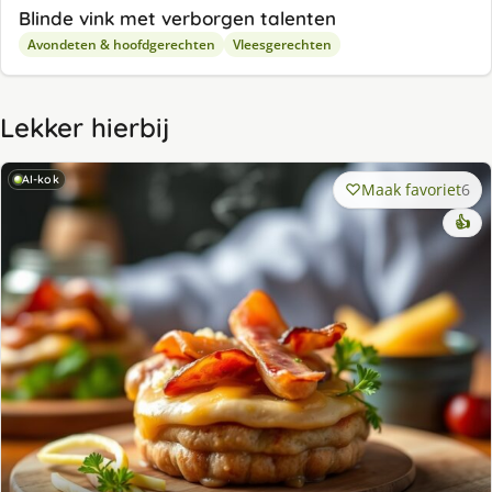
Blinde vink met verborgen talenten
Avondeten & hoofdgerechten
Vleesgerechten
Lekker hierbij
AI-kok
Maak favoriet
6
👍