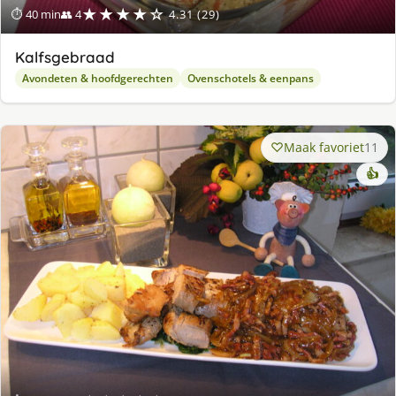
★★★★☆
⏱ 40 min
👥 4
4.31 (29)
Kalfsgebraad
Avondeten & hoofdgerechten
Ovenschotels & eenpans
Maak favoriet
11
👍