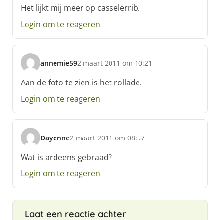
c
Het lijkt mij meer op casselerrib.
h
Login om te reageren
r
e
e
f
annemie59
2 maart 2011 om 10:21
:
s
c
Aan de foto te zien is het rollade.
h
Login om te reageren
r
e
e
f
Dayenne
2 maart 2011 om 08:57
:
s
c
Wat is ardeens gebraad?
h
Login om te reageren
r
e
e
f
Laat een reactie achter
: