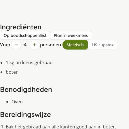
Ingrediënten
Op boodschappenlijst
Plan in weekmenu
−
+
Voor
4
personen
Metrisch
US cups/oz
1 kg ardeens gebraad
boter
Benodigdheden
Oven
Bereidingswijze
Bak het gebraad aan alle kanten goed aan in boter.