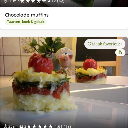
★★★★☆
⏱ 30 min
4.12 (52)
Chocolade muffins
Taarten, koek & gebak
Maak favoriet
21
👍
★★★★★
⏱ 25 min
👥 2
4.61 (18)