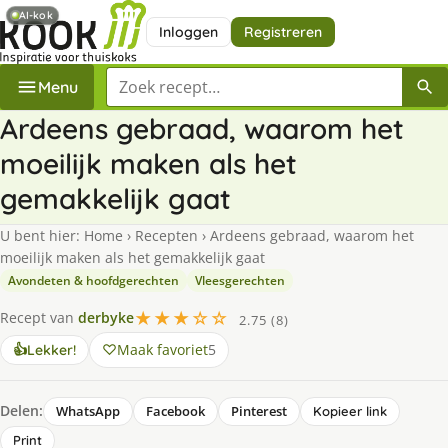
AI-kok
Inloggen
Registreren
Zoek een recept
Menu
Ardeens gebraad, waarom het
moeilijk maken als het
gemakkelijk gaat
U bent hier:
Home
›
Recepten
›
Ardeens gebraad, waarom het
moeilijk maken als het gemakkelijk gaat
Avondeten & hoofdgerechten
Vleesgerechten
★★★☆☆
Recept van
derbyke
2.75 (8)
Maak favoriet
5
👍
Lekker!
Delen:
WhatsApp
Facebook
Pinterest
Kopieer link
Print