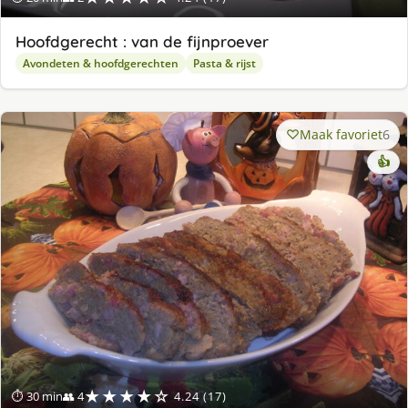
Hoofdgerecht : van de fijnproever
Avondeten & hoofdgerechten
Pasta & rijst
Maak favoriet
6
👍
★★★★☆
⏱ 30 min
👥 4
4.24 (17)