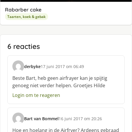
Rabarber cake
Taarten, koek & gebak
6 reacties
derbyke
17 juni 2017 om 06:49
s
c
Beste Bart, heb geen airfrayer kan je spijtig
h
genoeg niet verder helpen. Groetjes Hilde
r
e
Login om te reageren
e
f
:
Bart van Bommel
16 juni 2017 om 20:26
s
c
Hoe en hoelang in de Airfryer? Ardeens gebraad