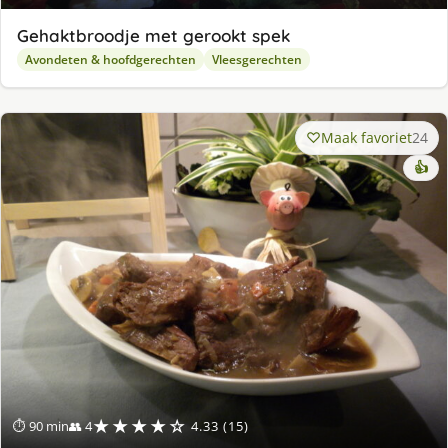
Gehaktbroodje met gerookt spek
Avondeten & hoofdgerechten
Vleesgerechten
Maak favoriet
24
👍
★★★★☆
⏱ 90 min
👥 4
4.33 (15)