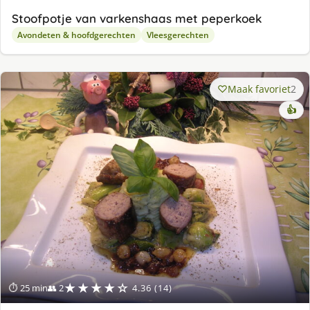
Stoofpotje van varkenshaas met peperkoek
Avondeten & hoofdgerechten
Vleesgerechten
Maak favoriet
2
👍
★★★★☆
⏱ 25 min
👥 2
4.36 (14)