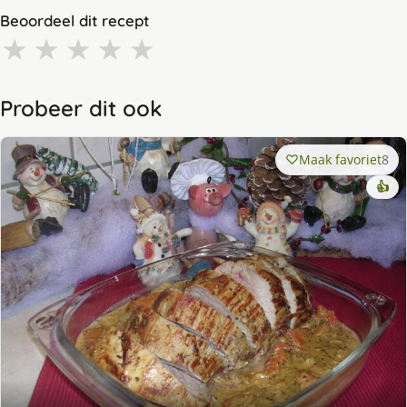
Beoordeel dit recept
★
★
★
★
★
Probeer dit ook
Maak favoriet
8
👍