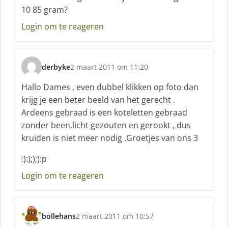
h
10 85 gram?
r
e
Login om te reageren
e
f
:
derbyke
2 maart 2011 om 11:20
s
c
Hallo Dames , even dubbel klikken op foto dan
h
krijg je een beter beeld van het gerecht .
r
Ardeens gebraad is een koteletten gebraad
e
zonder been,licht gezouten en gerookt , dus
e
f
kruiden is niet meer nodig .Groetjes van ons 3
:
:):););):p
Login om te reageren
bollehans
2 maart 2011 om 10:57
s