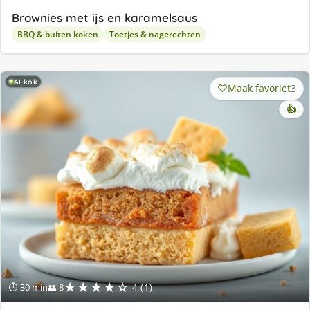
Brownies met ijs en karamelsaus
BBQ & buiten koken
Toetjes & nagerechten
AI-kok
Maak favoriet
3
👍
★★★★☆
⏱ 30 min
👥 8
4 (1)