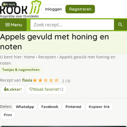
AI-kok
AI-kok
AI-kok
AI-kok
AI-kok
AI-kok
Inloggen
Registreren
Zoek een recept
Menu
Appels gevuld met honing en
noten
U bent hier:
Home
›
Recepten
›
Appels gevuld met honing en
noten
Toetjes & nagerechten
★★☆☆☆
Recept van
flavia
2 (3)
Maak favoriet
12
👍
Lekker!
Delen:
WhatsApp
Facebook
Pinterest
Kopieer link
Print