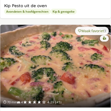
Kip Pesto uit de oven
Avondeten & hoofdgerechten
Kip & gevogelte
Maak favoriet
3
👍
★★★★☆
⏱ 70 min
👥 4
4.29 (45)