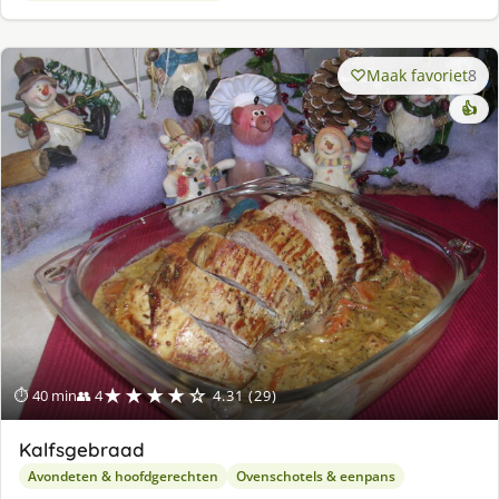
Maak favoriet
8
👍
★★★★☆
⏱ 40 min
👥 4
4.31 (29)
Kalfsgebraad
Avondeten & hoofdgerechten
Ovenschotels & eenpans