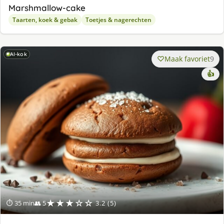
Marshmallow-cake
Taarten, koek & gebak
Toetjes & nagerechten
AI-kok
Maak favoriet
9
👍
★★★☆☆
⏱ 35 min
👥 5
3.2 (5)