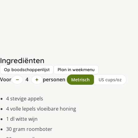
Ingrediënten
Op boodschappenlijst
Plan in weekmenu
−
+
Voor
4
personen
Metrisch
US cups/oz
4 stevige appels
4 volle lepels vloeibare honing
1 dl witte wijn
30 gram roomboter