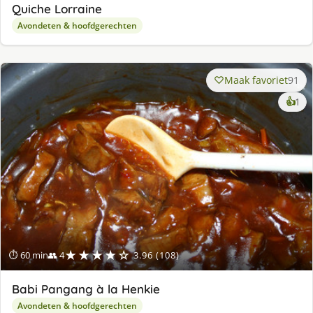
Quiche Lorraine
Avondeten & hoofdgerechten
Maak favoriet
91
ke
👍
1
lek
ge
★★★★☆
⏱ 60 min
👥 4
3.96 (108)
Babi Pangang à la Henkie
Avondeten & hoofdgerechten