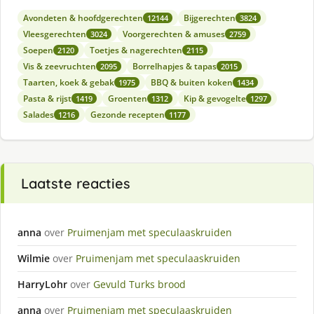
Avondeten & hoofdgerechten
Bijgerechten
12144
3824
Vleesgerechten
Voorgerechten & amuses
3024
2759
Soepen
Toetjes & nagerechten
2120
2115
Vis & zeevruchten
Borrelhapjes & tapas
2095
2015
Taarten, koek & gebak
BBQ & buiten koken
1975
1434
Pasta & rijst
Groenten
Kip & gevogelte
1419
1312
1297
Salades
Gezonde recepten
1216
1177
Laatste reacties
anna
over
Pruimenjam met speculaaskruiden
Wilmie
over
Pruimenjam met speculaaskruiden
HarryLohr
over
Gevuld Turks brood
anna
over
Pruimenjam met speculaaskruiden