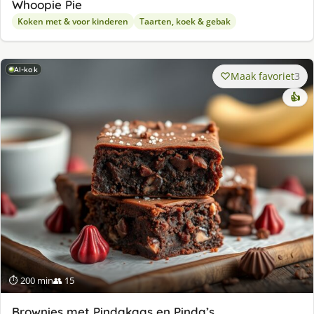
Whoopie Pie
Koken met & voor kinderen
Taarten, koek & gebak
AI-kok
Maak favoriet
3
👍
⏱ 200 min
👥 15
Brownies met Pindakaas en Pinda’s