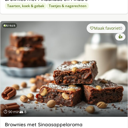
Taarten, koek & gebak
Toetjes & nagerechten
AI-kok
Maak favoriet
0
👍
⏱ 90 min
👥 8
Brownies met Sinaasappelaroma