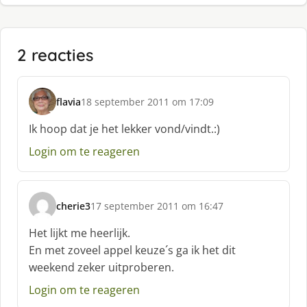
2 reacties
flavia
18 september 2011 om 17:09
s
c
Ik hoop dat je het lekker vond/vindt.:)
h
Login om te reageren
r
e
e
f
cherie3
17 september 2011 om 16:47
:
s
c
Het lijkt me heerlijk.
h
En met zoveel appel keuze´s ga ik het dit
r
weekend zeker uitproberen.
e
e
Login om te reageren
f