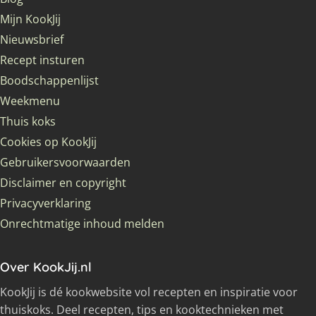
Mijn KookJij
Nieuwsbrief
Recept insturen
Boodschappenlijst
Weekmenu
Thuis koks
Cookies op KookJij
Gebruikersvoorwaarden
Disclaimer en copyright
Privacyverklaring
Onrechtmatige inhoud melden
Over KookJij.nl
KookJij is dé kookwebsite vol recepten en inspiratie voor
thuiskoks. Deel recepten, tips en kooktechnieken met