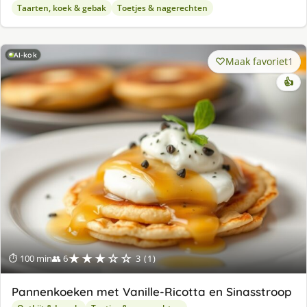
Taarten, koek & gebak
Toetjes & nagerechten
AI-kok
Maak favoriet
1
👍
★★★☆☆
⏱ 100 min
👥 6
3 (1)
Pannenkoeken met Vanille-Ricotta en Sinasstroop