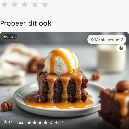
★
★
★
★
★
Probeer dit ook
AI-kok
Maak favoriet
2
👍
★★★★☆
⏱ 35 min
👥 4
4 (1)