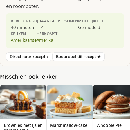
en roomboter.
BEREIDINGSTIJD
AANTAL PERSONEN
MOEILIJKHEID
40 minuten
4
Gemiddeld
KEUKEN
HERKOMST
Amerikaanse
Amerika
Direct naar recept ↓
Beoordeel dit recept ★
Misschien ook lekker
Brownies met ijs en
Marshmallow-cake
Whoopie Pie