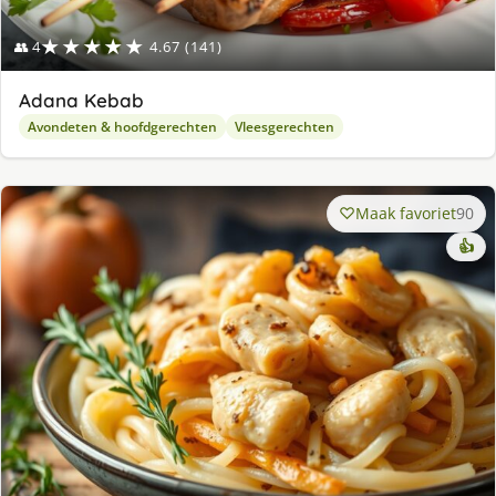
★★★★★
👥 4
4.67 (141)
Adana Kebab
Avondeten & hoofdgerechten
Vleesgerechten
Maak favoriet
90
👍