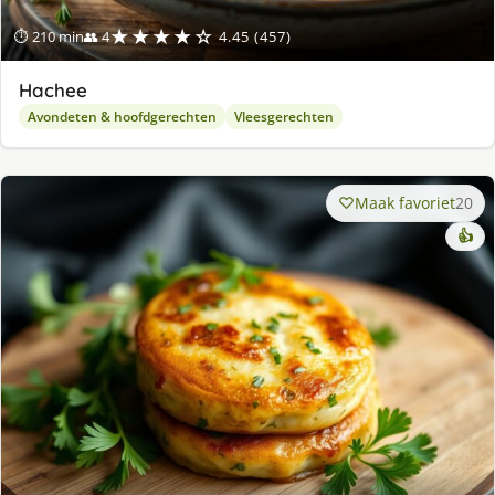
★★★★☆
⏱ 210 min
👥 4
4.45 (457)
Hachee
Avondeten & hoofdgerechten
Vleesgerechten
Maak favoriet
20
👍