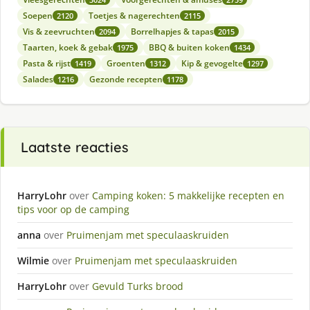
Soepen
Toetjes & nagerechten
2120
2115
Vis & zeevruchten
Borrelhapjes & tapas
2094
2015
Taarten, koek & gebak
BBQ & buiten koken
1975
1434
Pasta & rijst
Groenten
Kip & gevogelte
1419
1312
1297
Salades
Gezonde recepten
1216
1178
Laatste reacties
HarryLohr
over
Camping koken: 5 makkelijke recepten en
tips voor op de camping
anna
over
Pruimenjam met speculaaskruiden
Wilmie
over
Pruimenjam met speculaaskruiden
HarryLohr
over
Gevuld Turks brood