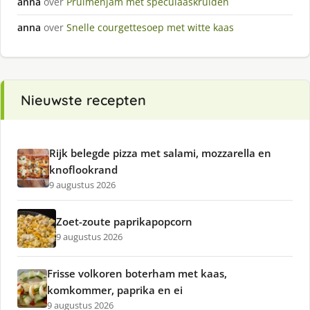
anna
over
Pruimenjam met speculaaskruiden
anna
over
Snelle courgettesoep met witte kaas
Nieuwste recepten
Rijk belegde pizza met salami, mozzarella en
knoflookrand
9 augustus 2026
Zoet-zoute paprikapopcorn
9 augustus 2026
Frisse volkoren boterham met kaas,
komkommer, paprika en ei
9 augustus 2026