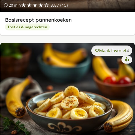
★★★★☆
⏱ 20 min
3.87 (15)
Basisrecept pannenkoeken
Toetjes & nagerechten
Maak favoriet
4
👍