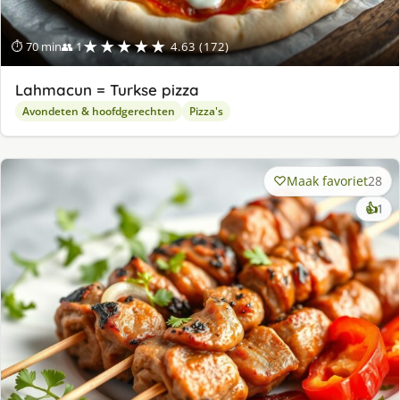
★★★★★
⏱ 70 min
👥 1
4.63 (172)
Lahmacun = Turkse pizza
Avondeten & hoofdgerechten
Pizza's
Maak favoriet
28
ke
👍
1
lek
ge