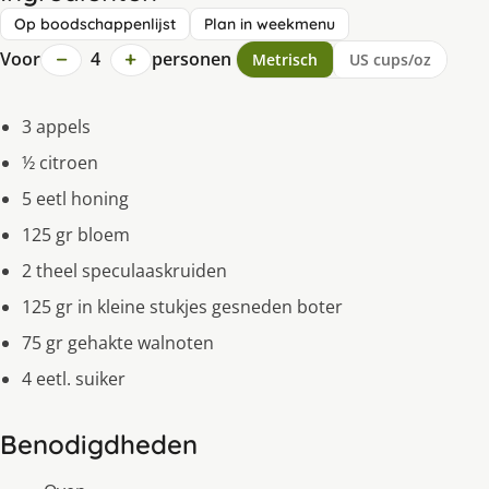
Op boodschappenlijst
Plan in weekmenu
−
+
Voor
4
personen
Metrisch
US cups/oz
3 appels
½ citroen
5 eetl honing
125 gr bloem
2 theel speculaaskruiden
125 gr in kleine stukjes gesneden boter
75 gr gehakte walnoten
4 eetl. suiker
Benodigdheden