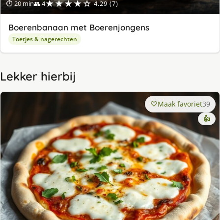
★★★★☆
⏱ 20 min
👥 4
4.29 (7)
Boerenbanaan met Boerenjongens
Toetjes & nagerechten
Lekker hierbij
Maak favoriet
39
👍