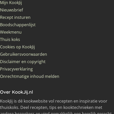
Mijn KookJij
Nieuwsbrief
Recept insturen
Boodschappenlijst
Weekmenu
Thuis koks
Cookies op KookJij
Gebruikersvoorwaarden
Disclaimer en copyright
Privacyverklaring
Onrechtmatige inhoud melden
Over KookJij.nl
KookJij is dé kookwebsite vol recepten en inspiratie voor
thuiskoks. Deel recepten, tips en kooktechnieken met
andere bezoekers en vind gemakkelijk een heerlijk gerecht.