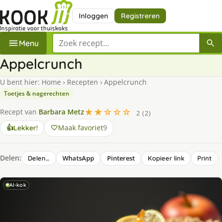
Inloggen
Registreren
Zoek een recept
Menu
Appelcrunch
U bent hier:
Home
›
Recepten
›
Appelcrunch
Toetjes & nagerechten
★★☆☆☆
Recept van
Barbara Metz
2 (2)
Maak favoriet
9
👍
Lekker!
Delen:
WhatsApp
Pinterest
Delen…
Kopieer link
Print
AI-kok