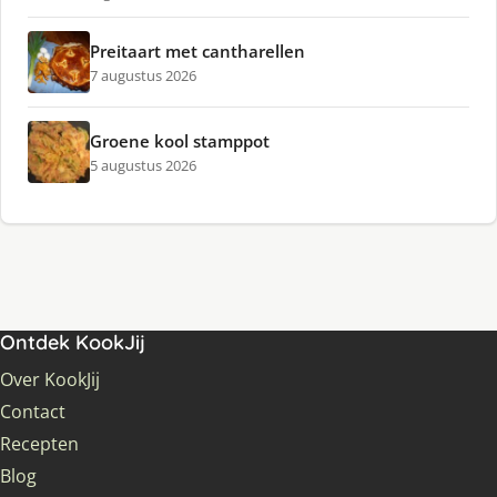
Preitaart met cantharellen
7 augustus 2026
Groene kool stamppot
5 augustus 2026
Ontdek KookJij
Over KookJij
Contact
Recepten
Blog