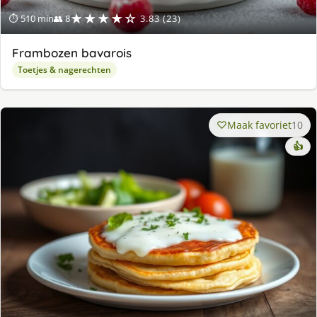
★★★★☆
⏱ 510 min
👥 8
3.83 (23)
Frambozen bavarois
Toetjes & nagerechten
Maak favoriet
10
👍