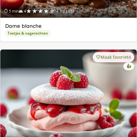
★★★★☆
⏱ 5 min
👥 4
4.03 (35)
Dame blanche
Toetjes & nagerechten
Maak favoriet
4
👍