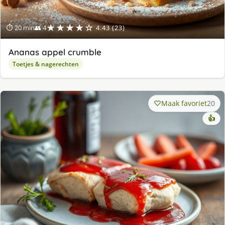
★★★★☆
⏱ 20 min
👥 4
4.43 (23)
Ananas appel crumble
Toetjes & nagerechten
Maak favoriet
20
👍