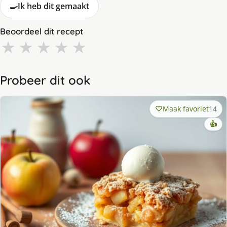
🍳
Ik heb dit gemaakt
Beoordeel dit recept
★
★
★
★
★
Probeer dit ook
Maak favoriet
14
👍