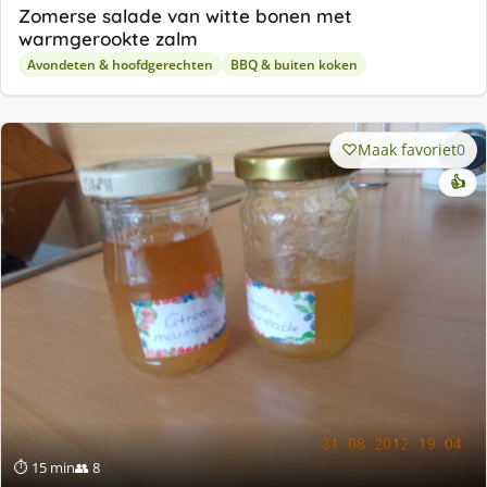
Zomerse salade van witte bonen met
warmgerookte zalm
Avondeten & hoofdgerechten
BBQ & buiten koken
Maak favoriet
0
👍
⏱ 15 min
👥 8