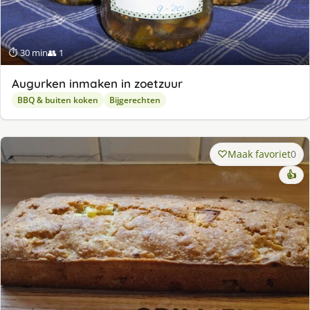
⏱ 30 min
👥 1
Augurken inmaken in zoetzuur
BBQ & buiten koken
Bijgerechten
Maak favoriet
0
👍