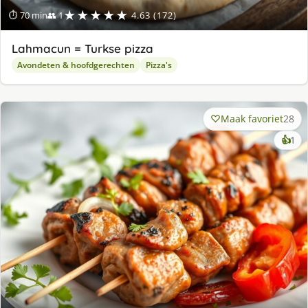
★★★★★
⏱ 70 min
👥 1
4.63 (172)
Lahmacun = Turkse pizza
Avondeten & hoofdgerechten
Pizza's
Maak favoriet
28
ke
👍
1
lek
ge