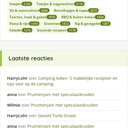
Soepen
Toetjes & nagerechten
2120
2115
Vis & zeevruchten
Borrelhapjes & tapas
2094
2015
Taarten, koek & gebak
BBQ & buiten koken
1975
1434
Pasta & rijst
Groenten
Kip & gevogelte
1419
1312
1297
Salades
Gezonde recepten
1216
1178
Laatste reacties
HarryLohr
over
Camping koken: 5 makkelijke recepten en
tips voor op de camping
anna
over
Pruimenjam met speculaaskruiden
Wilmie
over
Pruimenjam met speculaaskruiden
HarryLohr
over
Gevuld Turks brood
anna
over
Pruimenjam met speculaaskruiden