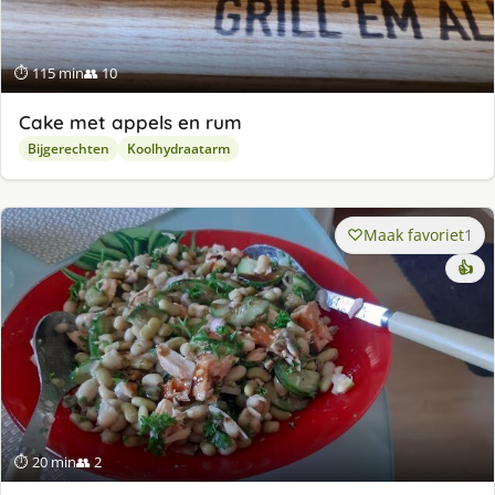
⏱ 115 min
👥 10
Cake met appels en rum
Bijgerechten
Koolhydraatarm
Maak favoriet
1
👍
⏱ 20 min
👥 2