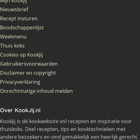
Mijn KookJij
Nieuwsbrief
Recept insturen
Boodschappenlijst
Weekmenu
Thuis koks
Cookies op KookJij
Gebruikersvoorwaarden
Disclaimer en copyright
Privacyverklaring
Onrechtmatige inhoud melden
Over KookJij.nl
KookJij is dé kookwebsite vol recepten en inspiratie voor
thuiskoks. Deel recepten, tips en kooktechnieken met
andere bezoekers en vind gemakkelijk een heerlijk gerecht.