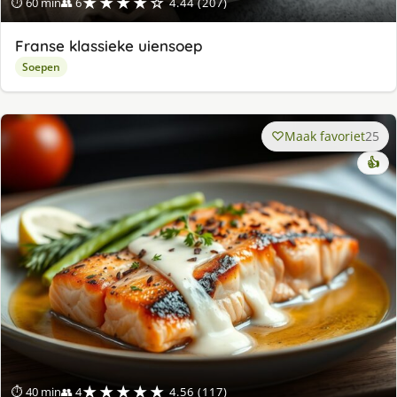
★★★★☆
⏱ 60 min
👥 6
4.44 (207)
Franse klassieke uiensoep
Soepen
Maak favoriet
25
👍
★★★★★
⏱ 40 min
👥 4
4.56 (117)