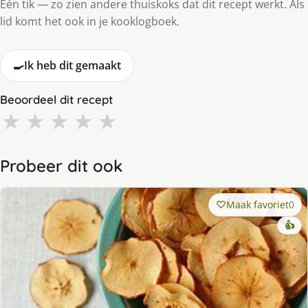
Eén tik — zo zien andere thuiskoks dat dit recept werkt. Als
lid komt het ook in je kooklogboek.
🍳
Ik heb dit gemaakt
Beoordeel dit recept
★
★
★
★
★
Probeer dit ook
Maak favoriet
0
👍