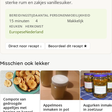
sterke rum en zakjes vanillesuiker.
BEREIDINGSTIJD
AANTAL PERSONEN
MOEILIJKHEID
15 minuten
4
Makkelijk
KEUKEN
HERKOMST
Europese
Nederland
Direct naar recept ↓
Beoordeel dit recept ★
Misschien ook lekker
Compote van
gedroogde
Appelmoes
Augurken inmak
appeltjes met
inmaken in pot
in zoetzuur
honing en kaneel