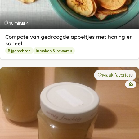
⏱ 10 min
👥 4
Compote van gedroogde appeltjes met honing en
kaneel
Bijgerechten
Inmaken & bewaren
Maak favoriet
0
👍