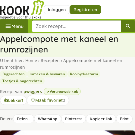
Inloggen
Registreren
Zoek een recept
Menu
Appelcompote met kaneel en
rumrozijnen
U bent hier:
Home
›
Recepten
›
Appelcompote met kaneel en
rumrozijnen
Bijgerechten
Inmaken & bewaren
Koolhydraatarm
Toetjes & nagerechten
Recept van
pwiggers
Vertrouwde kok
Maak favoriet
0
👍
Lekker!
Delen:
WhatsApp
Pinterest
Delen…
Kopieer link
Print