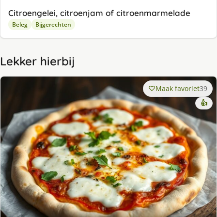
Citroengelei, citroenjam of citroenmarmelade
Beleg
Bijgerechten
Lekker hierbij
Maak favoriet
39
👍