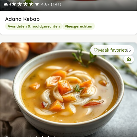
★★★★★
👥 4
4.67 (141)
Adana Kebab
Avondeten & hoofdgerechten
Vleesgerechten
Maak favoriet
85
👍