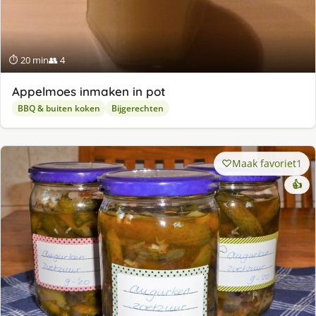
⏱ 20 min
👥 4
Appelmoes inmaken in pot
BBQ & buiten koken
Bijgerechten
Maak favoriet
1
👍