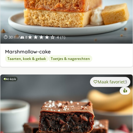
★★★★☆
⏱ 30 min
👥 8
4 (1)
Marshmallow-cake
Taarten, koek & gebak
Toetjes & nagerechten
AI-kok
Maak favoriet
3
👍