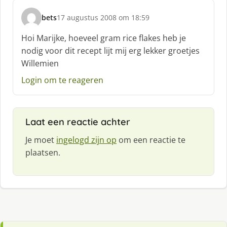
:
bets
17 augustus 2008 om 18:59
s
c
Hoi Marijke, hoeveel gram rice flakes heb je
h
nodig voor dit recept lijt mij erg lekker groetjes
r
Willemien
e
e
Login om te reageren
f
:
Laat een reactie achter
Je moet
ingelogd zijn op
om een reactie te
plaatsen.