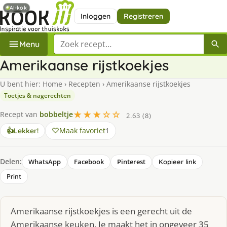
AI-kok
Inloggen
Registreren
Zoek een recept
Menu
Amerikaanse rijstkoekjes
U bent hier:
Home
›
Recepten
›
Amerikaanse rijstkoekjes
Toetjes & nagerechten
★★★☆☆
Recept van
bobbeltje
2.63 (8)
Maak favoriet
1
👍
Lekker!
Delen:
WhatsApp
Facebook
Pinterest
Kopieer link
Print
Amerikaanse rijstkoekjes is een gerecht uit de
Amerikaanse keuken. Je maakt het in ongeveer 35