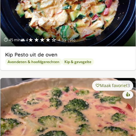
★★★★☆
⏱ 45 min
👥 4
4.39 (96)
Kip Pesto uit de oven
Avondeten & hoofdgerechten
Kip & gevogelte
Maak favoriet
3
👍