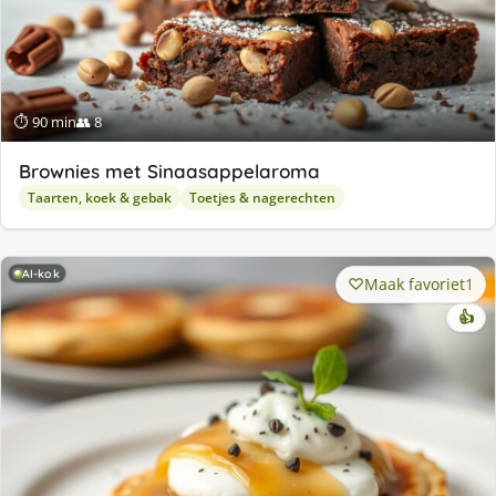
⏱ 90 min
👥 8
Brownies met Sinaasappelaroma
Taarten, koek & gebak
Toetjes & nagerechten
AI-kok
Maak favoriet
1
👍