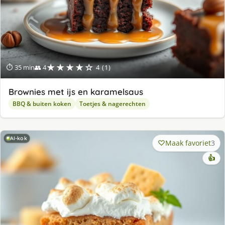
★★★★☆
⏱ 35 min
👥 4
4 (1)
Brownies met ijs en karamelsaus
BBQ & buiten koken
Toetjes & nagerechten
AI-kok
Maak favoriet
3
👍