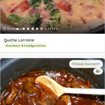
★★★★☆
⏱ 70 min
👥 4
4.29 (45)
Quiche Lorraine
Avondeten & hoofdgerechten
Maak favoriet
91
ke
👍
1
lek
ge