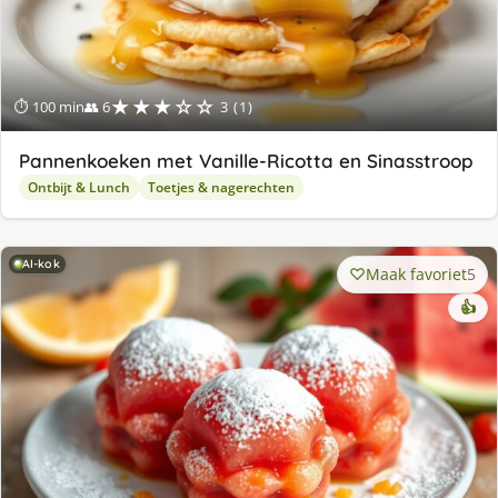
★★★☆☆
⏱ 100 min
👥 6
3 (1)
Pannenkoeken met Vanille-Ricotta en Sinasstroop
Ontbijt & Lunch
Toetjes & nagerechten
AI-kok
Maak favoriet
5
👍