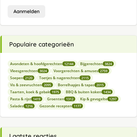
Aanmelden
Populaire categorieën
Avondeten & hoofdgerechten
Bijgerechten
12144
3824
Vleesgerechten
Voorgerechten & amuses
3024
2759
Soepen
Toetjes & nagerechten
2120
2115
Vis & zeevruchten
Borrelhapjes & tapas
2095
2015
Taarten, koek & gebak
BBQ & buiten koken
1975
1434
Pasta & rijst
Groenten
Kip & gevogelte
1419
1312
1297
Salades
Gezonde recepten
1216
1177
Laatste reacties