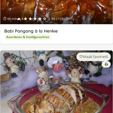
★★★★☆
⏱ 60 min
👥 4
3.96 (108)
Babi Pangang à la Henkie
Avondeten & hoofdgerechten
Maak favoriet
8
👍