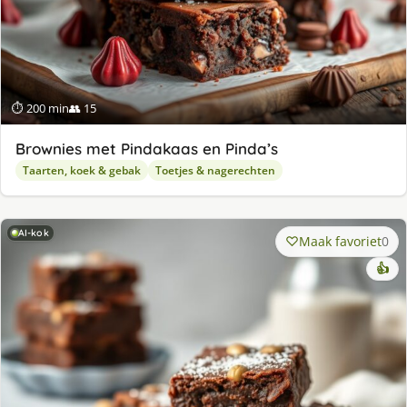
⏱ 200 min
👥 15
Brownies met Pindakaas en Pinda’s
Taarten, koek & gebak
Toetjes & nagerechten
AI-kok
Maak favoriet
0
👍