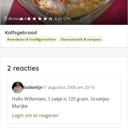
★★★★☆
⏱ 40 min
👥 4
4.31 (29)
Kalfsgebraad
Avondeten & hoofdgerechten
Ovenschotels & eenpans
2 reacties
bobbeltje
17 augustus 2008 om 20:15
s
c
Hallo Willemien, 1 zakje is 125 gram. Groetjes
h
Marijke
r
e
Login om te reageren
e
f