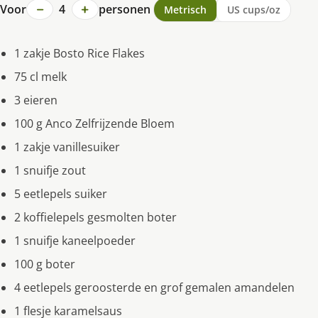
−
+
Voor
4
personen
Metrisch
US cups/oz
1 zakje Bosto Rice Flakes
75 cl melk
3 eieren
100 g Anco Zelfrijzende Bloem
1 zakje vanillesuiker
1 snuifje zout
5 eetlepels suiker
2 koffielepels gesmolten boter
1 snuifje kaneelpoeder
100 g boter
4 eetlepels geroosterde en grof gemalen amandelen
1 flesje karamelsaus