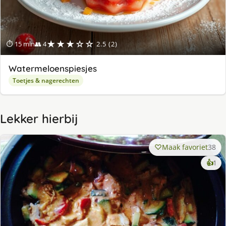
★★★☆☆
⏱ 15 min
👥 4
2.5 (2)
Watermeloenspiesjes
Toetjes & nagerechten
Lekker hierbij
Maak favoriet
38
ke
👍
1
lek
ge