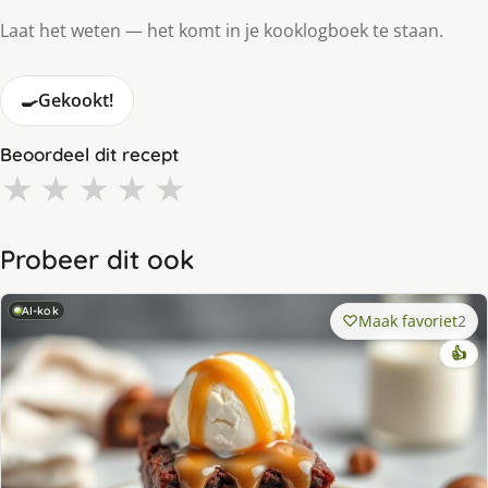
Laat het weten — het komt in je kooklogboek te staan.
🍳
Gekookt!
Beoordeel dit recept
★
★
★
★
★
Probeer dit ook
AI-kok
Maak favoriet
2
👍