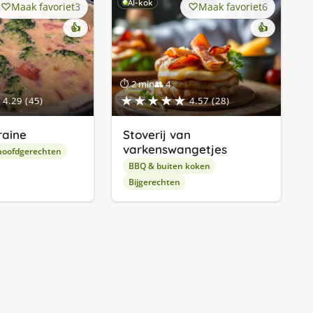
AI-kok
Maak favoriet
3
Maak favoriet
6
👍
👍
⏱ 2 min
👥 4
★★★★★
4.29 (45)
4.57 (28)
raine
Stoverij van
varkenswangetjes
hoofdgerechten
BBQ & buiten koken
Bijgerechten