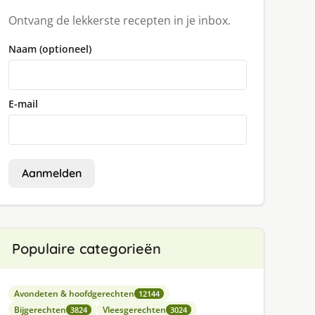
Ontvang de lekkerste recepten in je inbox.
Naam (optioneel)
E-mail
Aanmelden
Populaire categorieën
Avondeten & hoofdgerechten
12144
Bijgerechten
Vleesgerechten
3824
3024