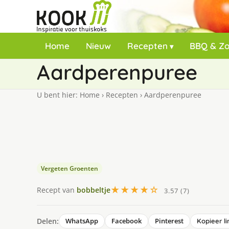
Home
Nieuw
Recepten
BBQ & Z
Aardperenpuree
U bent hier:
Home
›
Recepten
›
Aardperenpuree
Vergeten Groenten
★★★★☆
Recept van
bobbeltje
3.57 (7)
Delen:
WhatsApp
Facebook
Pinterest
Kopieer li