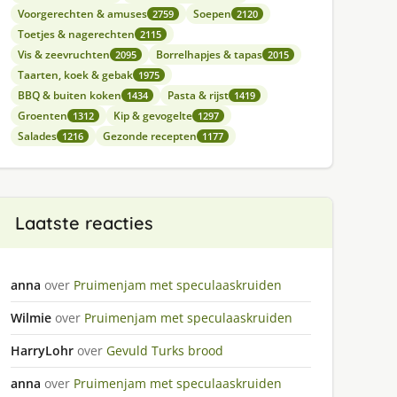
Voorgerechten & amuses
Soepen
2759
2120
Toetjes & nagerechten
2115
Vis & zeevruchten
Borrelhapjes & tapas
2095
2015
Taarten, koek & gebak
1975
BBQ & buiten koken
Pasta & rijst
1434
1419
Groenten
Kip & gevogelte
1312
1297
Salades
Gezonde recepten
1216
1177
Laatste reacties
anna
over
Pruimenjam met speculaaskruiden
Wilmie
over
Pruimenjam met speculaaskruiden
HarryLohr
over
Gevuld Turks brood
anna
over
Pruimenjam met speculaaskruiden