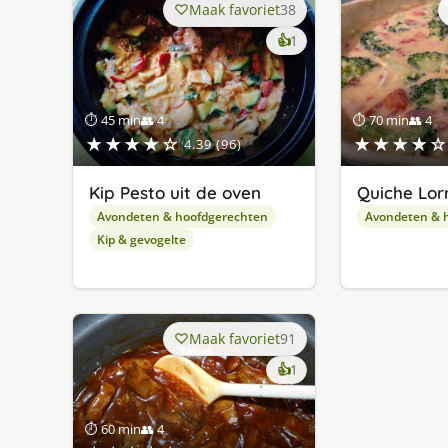
Maak favoriet
38
keer
👍
1
lekker
gevonden
⏱ 45 min
👥 4
⏱ 70 min
👥 4
★★★★☆
★★★★☆
4.39 (96)
Kip Pesto uit de oven
Quiche Lor
Avondeten & hoofdgerechten
Avondeten & 
Kip & gevogelte
Maak favoriet
91
keer
👍
1
lekker
gevonden
⏱ 60 min
👥 4