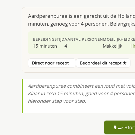
Aardperenpuree is een gerecht uit de Hollan
minuten, genoeg voor 4 personen. Belangrijks
BEREIDINGSTIJD
AANTAL PERSONEN
MOEILIJKHEID
K
15 minuten
4
Makkelijk
H
Direct naar recept ↓
Beoordeel dit recept ★
Aardperenpuree combineert eenvoud met volop 
Klaar in zo'n 15 minuten, goed voor 4 personen
hieronder stap voor stap.
👩‍🍳 St