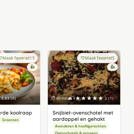
Maak favoriet
13
Maak favoriet
5
👍
👍
★★★★★
3.83 (6)
⏱ 60 min
👥 4
5 (1)
rde koolraap
Snijbiet-ovenschotel met
aardappel en gehakt
Groenten
Avondeten & hoofdgerechten
Ovenschotels & eenpans