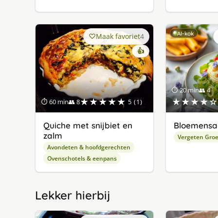
AI-kok
Maak favoriet
4
👍
⏱ 20 min
👥 4
★★★★★
★★★★☆
⏱ 60 min
👥 8
5 (1)
Quiche met snijbiet en
Bloemensa
zalm
Vergeten Gro
Avondeten & hoofdgerechten
Ovenschotels & eenpans
Lekker hierbij