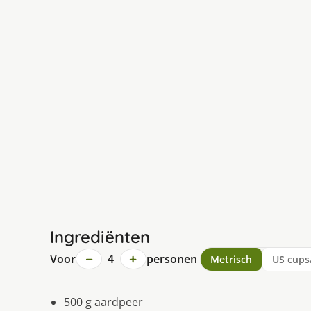
Ingrediënten
−
+
Voor
4
personen
Metrisch
US cups
500 g aardpeer