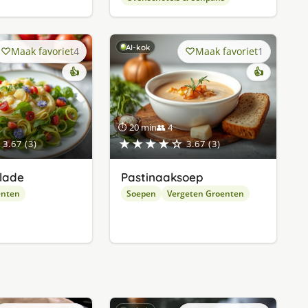
AI-kok
Maak favoriet
4
Maak favoriet
1
👍
👍
⏱ 20 min
👥 4
★★★★☆
3.67 (3)
3.67 (3)
lade
Pastinaaksoep
enten
Soepen
Vergeten Groenten