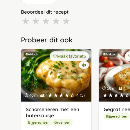
Beoordeel dit recept
★
★
★
★
★
Probeer dit ook
AI-kok
AI-kok
Maak favoriet
5
👍
⏱ 50 min
👥 4
★★★★☆
★★★★☆
⏱ 40 min
👥 4
4 (5)
Schorseneren met een
Gegratinee
botersausje
Bijgerechten
Bijgerechten
Groenten