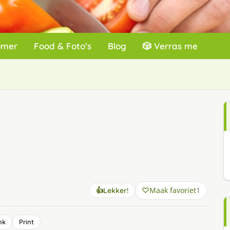
omer
Food & Foto’s
Blog
🎲 Verras me
Maak favoriet
1
👍
Lekker!
nk
Print