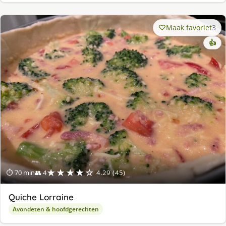
Maak favoriet
3
👍
★★★★☆
⏱ 70 min
👥 4
4.29 (45)
Quiche Lorraine
Avondeten & hoofdgerechten