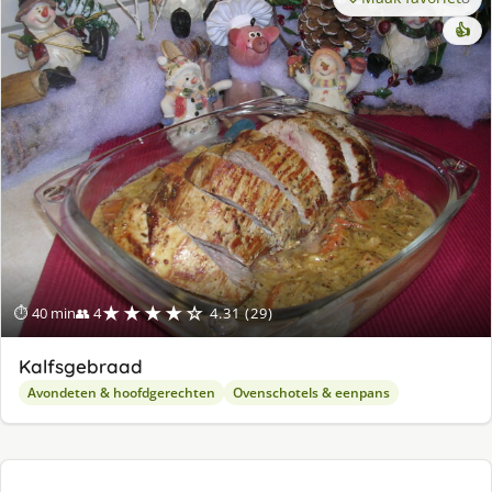
👍
★★★★☆
⏱ 40 min
👥 4
4.31 (29)
Kalfsgebraad
Avondeten & hoofdgerechten
Ovenschotels & eenpans