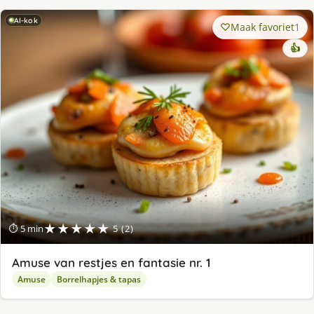
AI-kok
Maak favoriet
1
👍
★★★★★
⏱ 5 min
5 (2)
Amuse van restjes en fantasie nr. 1
Amuse
Borrelhapjes & tapas