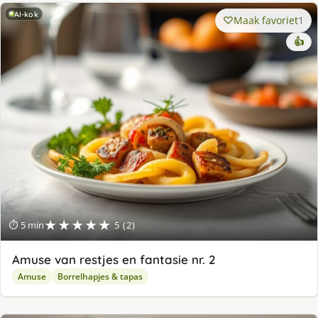
AI-kok
Maak favoriet
1
👍
★★★★★
⏱ 5 min
5 (2)
Amuse van restjes en fantasie nr. 2
Amuse
Borrelhapjes & tapas