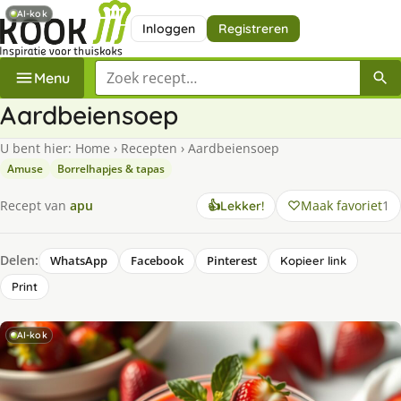
AI-kok
Inloggen
Registreren
Zoek een recept
Menu
Aardbeiensoep
U bent hier:
Home
›
Recepten
›
Aardbeiensoep
Amuse
Borrelhapjes & tapas
Maak favoriet
1
Recept van
apu
👍
Lekker!
Delen:
WhatsApp
Facebook
Pinterest
Kopieer link
Print
AI-kok