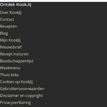
Ontdek KookJij
Over KookJij
Contact
Recepten
Blog
Mijn KookJij
Nieuwsbrief
Recept insturen
Boodschappenlijst
Weekmenu
Thuis koks
Cookies op KookJij
Gebruikersvoorwaarden
Disclaimer en copyright
Privacyverklaring