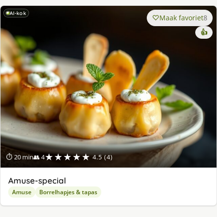
AI-kok
Maak favoriet
8
👍
★★★★★
⏱ 20 min
👥 4
4.5 (4)
Amuse-special
Amuse
Borrelhapjes & tapas