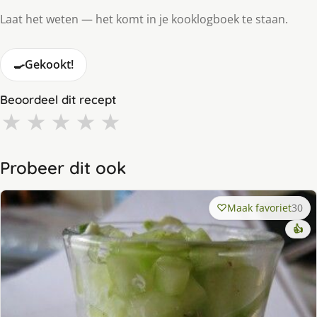
Laat het weten — het komt in je kooklogboek te staan.
🍳
Gekookt!
Beoordeel dit recept
★
★
★
★
★
Probeer dit ook
Maak favoriet
30
👍