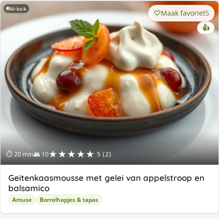
AI-kok
Maak favoriet
5
👍
★★★★★
⏱ 20 min
👥 10
5 (2)
Geitenkaasmousse met gelei van appelstroop en
balsamico
Amuse
Borrelhapjes & tapas