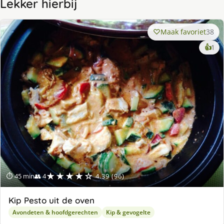
Lekker hierbij
Maak favoriet
38
ke
👍
1
lek
ge
★★★★☆
⏱ 45 min
👥 4
4.39 (96)
Kip Pesto uit de oven
Avondeten & hoofdgerechten
Kip & gevogelte