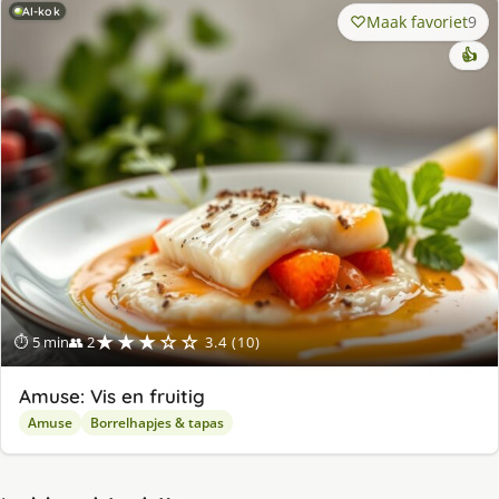
AI-kok
Maak favoriet
9
👍
★★★☆☆
⏱ 5 min
👥 2
3.4 (10)
Amuse: Vis en fruitig
Amuse
Borrelhapjes & tapas