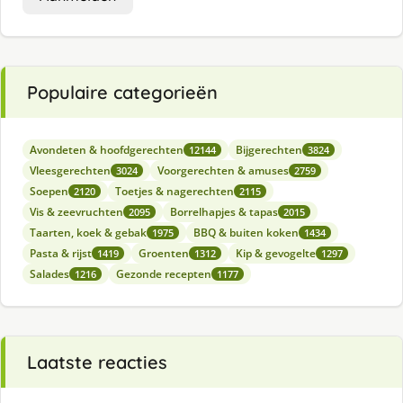
Populaire categorieën
Avondeten & hoofdgerechten
Bijgerechten
12144
3824
Vleesgerechten
Voorgerechten & amuses
3024
2759
Soepen
Toetjes & nagerechten
2120
2115
Vis & zeevruchten
Borrelhapjes & tapas
2095
2015
Taarten, koek & gebak
BBQ & buiten koken
1975
1434
Pasta & rijst
Groenten
Kip & gevogelte
1419
1312
1297
Salades
Gezonde recepten
1216
1177
Laatste reacties