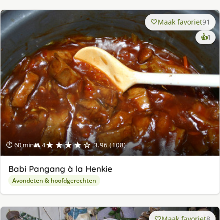
Maak favoriet
91
ke
👍
1
lek
ge
★★★★☆
⏱ 60 min
👥 4
3.96 (108)
Babi Pangang à la Henkie
Avondeten & hoofdgerechten
Maak favoriet
8