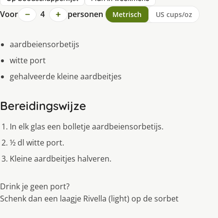
−
+
Voor
4
personen
Metrisch
US cups/oz
aardbeiensorbetijs
witte port
gehalveerde kleine aardbeitjes
Bereidingswijze
In elk glas een bolletje aardbeiensorbetijs.
½ dl witte port.
Kleine aardbeitjes halveren.
Drink je geen port?
Schenk dan een laagje Rivella (light) op de sorbet