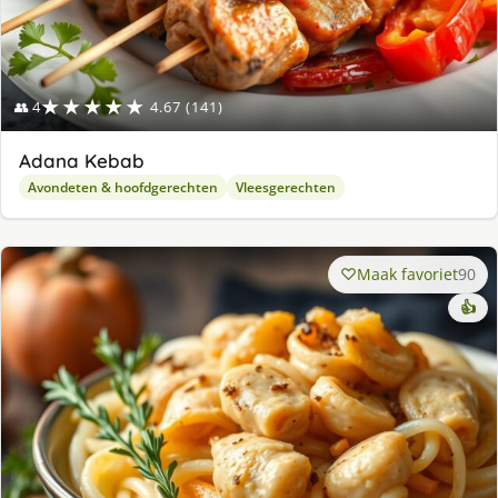
★★★★★
👥 4
4.67 (141)
Adana Kebab
Avondeten & hoofdgerechten
Vleesgerechten
Maak favoriet
90
👍