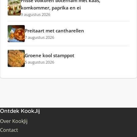
Frisse volkoren boterham met kaas,
komkommer, paprika en ei
9 augustus 2026
Preitaart met cantharellen
7 augustus 2026
Groene kool stamppot
5 augustus 2026
Ontdek KookJij
Over KookJij
Contact