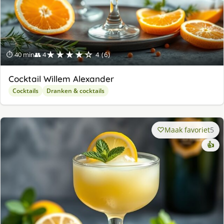
★★★★☆
⏱ 40 min
👥 4
4 (6)
Cocktail Willem Alexander
Cocktails
Dranken & cocktails
Maak favoriet
5
👍