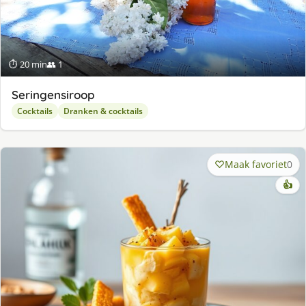
⏱ 20 min
👥 1
Seringensiroop
Cocktails
Dranken & cocktails
Maak favoriet
0
👍