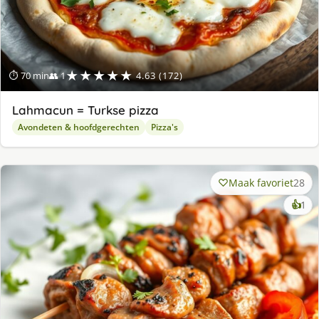
★★★★★
⏱ 70 min
👥 1
4.63 (172)
Lahmacun = Turkse pizza
Avondeten & hoofdgerechten
Pizza's
Maak favoriet
28
ke
👍
1
lek
ge