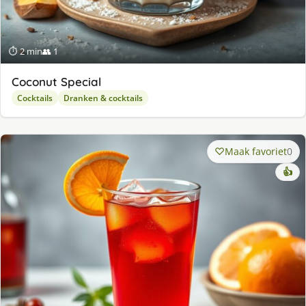
⏱ 2 min
👥 1
Coconut Special
Cocktails
Dranken & cocktails
Maak favoriet
0
👍