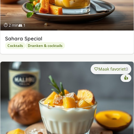
⏱ 2 min
👥 1
Sahara Special
Cocktails
Dranken & cocktails
Maak favoriet
0
👍