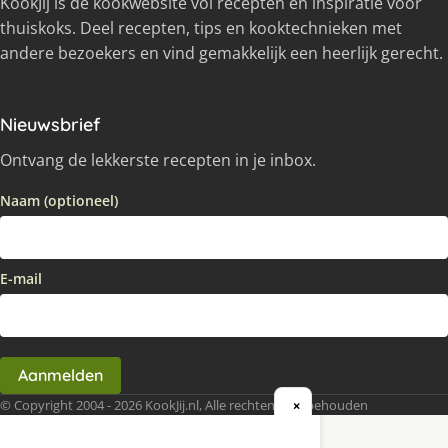
KookJij is dé kookwebsite vol recepten en inspiratie voor
thuiskoks. Deel recepten, tips en kooktechnieken met
andere bezoekers en vind gemakkelijk een heerlijk gerecht.
Nieuwsbrief
Ontvang de lekkerste recepten in je inbox.
Naam (optioneel)
E-mail
Aanmelden
© Copyright 2004 - 2026 KookJij.nl, Alle rechten voorbehouden
×