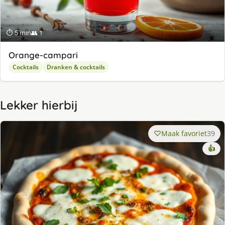
⏱ 5 min
👥 1
Orange-campari
Cocktails
Dranken & cocktails
Lekker hierbij
Maak favoriet
39
👍