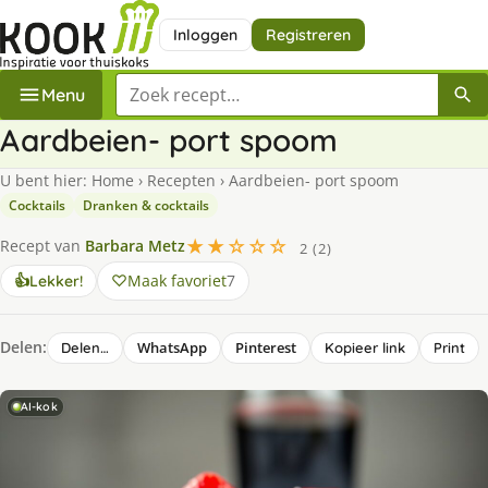
Inloggen
Registreren
Zoek een recept
Menu
Aardbeien- port spoom
U bent hier:
Home
›
Recepten
›
Aardbeien- port spoom
Cocktails
Dranken & cocktails
★★☆☆☆
Recept van
Barbara Metz
2 (2)
Maak favoriet
7
👍
Lekker!
Delen:
WhatsApp
Pinterest
Delen…
Kopieer link
Print
AI-kok