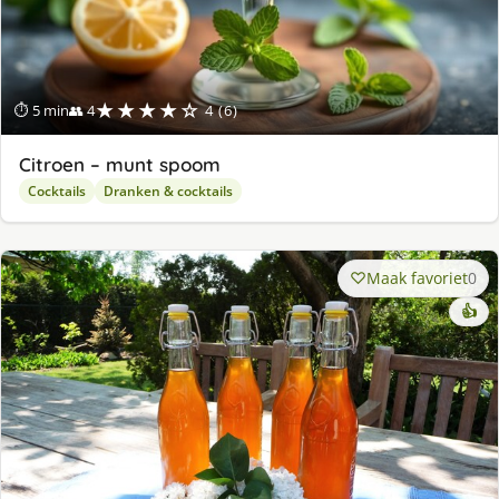
★★★★☆
⏱ 5 min
👥 4
4 (6)
Citroen – munt spoom
Cocktails
Dranken & cocktails
Maak favoriet
0
👍