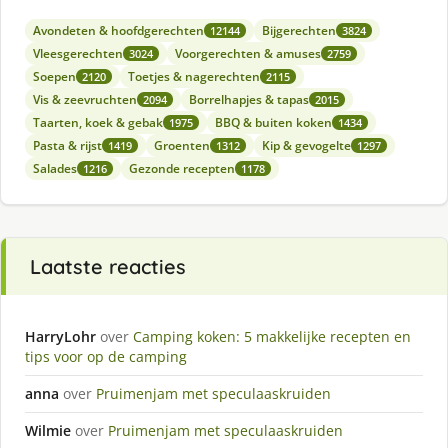
Avondeten & hoofdgerechten
Bijgerechten
12144
3824
Vleesgerechten
Voorgerechten & amuses
3024
2759
Soepen
Toetjes & nagerechten
2120
2115
Vis & zeevruchten
Borrelhapjes & tapas
2094
2015
Taarten, koek & gebak
BBQ & buiten koken
1975
1434
Pasta & rijst
Groenten
Kip & gevogelte
1419
1312
1297
Salades
Gezonde recepten
1216
1178
Laatste reacties
HarryLohr
over
Camping koken: 5 makkelijke recepten en
tips voor op de camping
anna
over
Pruimenjam met speculaaskruiden
Wilmie
over
Pruimenjam met speculaaskruiden