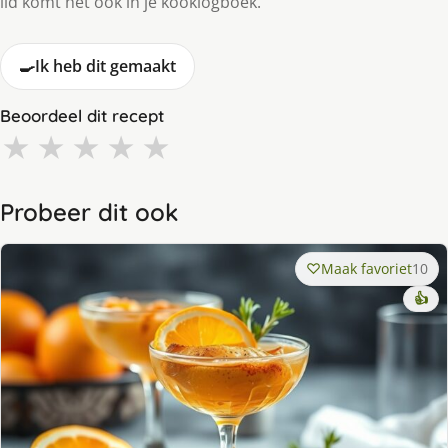
lid komt het ook in je kooklogboek.
🍳
Ik heb dit gemaakt
Beoordeel dit recept
★
★
★
★
★
Probeer dit ook
Maak favoriet
10
👍