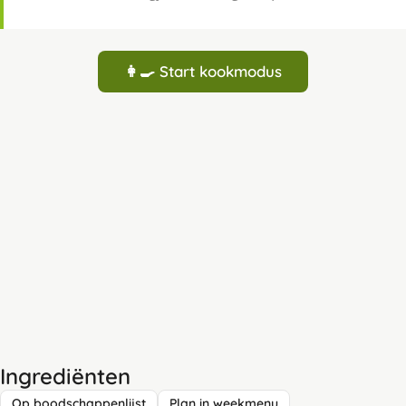
👩‍🍳 Start kookmodus
Ingrediënten
Op boodschappenlijst
Plan in weekmenu