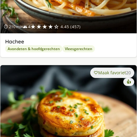
★★★★☆
⏱ 210 min
👥 4
4.45 (457)
Hachee
Avondeten & hoofdgerechten
Vleesgerechten
Maak favoriet
20
👍