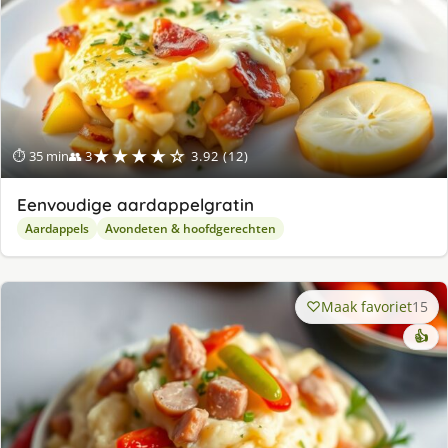
★★★★☆
⏱ 35 min
👥 3
3.92 (12)
Eenvoudige aardappelgratin
Aardappels
Avondeten & hoofdgerechten
Maak favoriet
15
👍