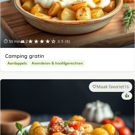
★★★★☆
⏱ 50 min
👥 2
3.5 (8)
Camping gratin
Aardappels
Avondeten & hoofdgerechten
Maak favoriet
16
👍