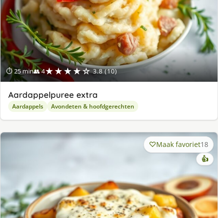
★★★★☆
⏱ 25 min
👥 4
3.8 (10)
Aardappelpuree extra
Aardappels
Avondeten & hoofdgerechten
Maak favoriet
18
👍