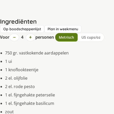
Ingrediënten
Op boodschappenlijst
Plan in weekmenu
−
+
Voor
4
personen
Metrisch
US cups/oz
750 gr. vastkokende aardappelen
1 ui
1 knoflookteentje
2 el. olijfolie
2 el. rode pesto
1 el. fijngehakte peterselie
1 el. fijngehakte basilicum
zout