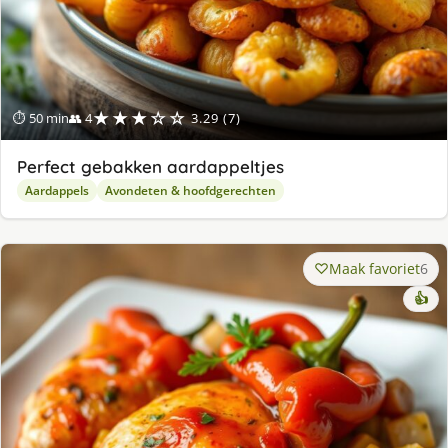
★★★☆☆
⏱ 50 min
👥 4
3.29 (7)
Perfect gebakken aardappeltjes
Aardappels
Avondeten & hoofdgerechten
Maak favoriet
6
👍