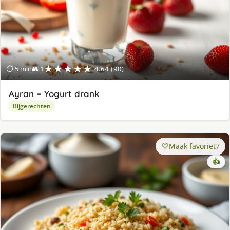
★★★★★
⏱ 5 min
👥 1
4.64 (90)
Ayran = Yogurt drank
Bijgerechten
Maak favoriet
7
👍