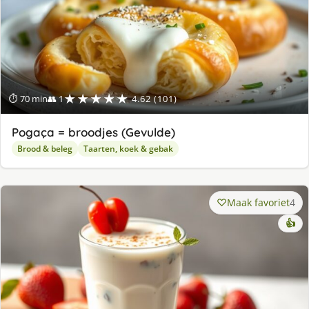
★★★★★
⏱ 70 min
👥 1
4.62 (101)
Pogaça = broodjes (Gevulde)
Brood & beleg
Taarten, koek & gebak
Maak favoriet
4
👍