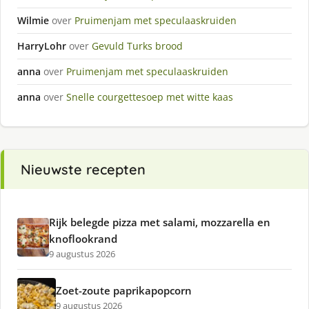
Wilmie
over
Pruimenjam met speculaaskruiden
HarryLohr
over
Gevuld Turks brood
anna
over
Pruimenjam met speculaaskruiden
anna
over
Snelle courgettesoep met witte kaas
Nieuwste recepten
Rijk belegde pizza met salami, mozzarella en
knoflookrand
9 augustus 2026
Zoet-zoute paprikapopcorn
9 augustus 2026