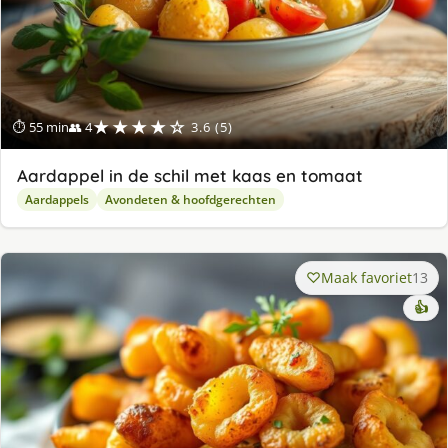
★★★★☆
⏱ 55 min
👥 4
3.6 (5)
Aardappel in de schil met kaas en tomaat
Aardappels
Avondeten & hoofdgerechten
Maak favoriet
13
👍