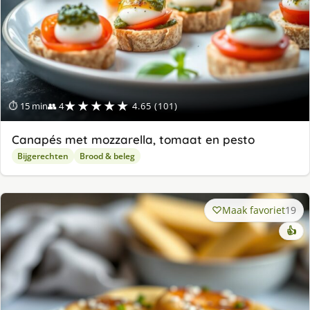
★★★★★
⏱ 15 min
👥 4
4.65 (101)
Canapés met mozzarella, tomaat en pesto
Bijgerechten
Brood & beleg
Maak favoriet
19
👍