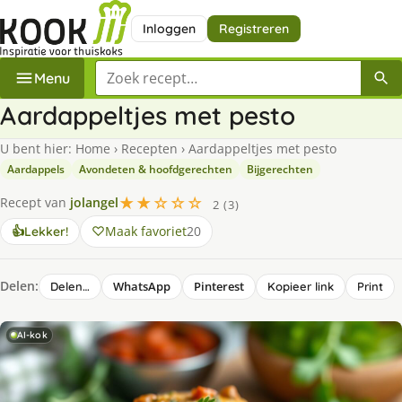
Inloggen
Registreren
Zoek een recept
Menu
Aardappeltjes met pesto
U bent hier:
Home
›
Recepten
›
Aardappeltjes met pesto
Aardappels
Avondeten & hoofdgerechten
Bijgerechten
★★☆☆☆
Recept van
jolangel
2 (3)
Maak favoriet
20
👍
Lekker!
Delen:
WhatsApp
Pinterest
Delen…
Kopieer link
Print
AI-kok