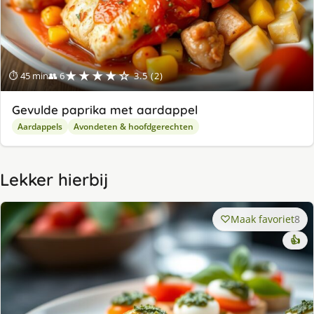
★★★★☆
⏱ 45 min
👥 6
3.5 (2)
Gevulde paprika met aardappel
Aardappels
Avondeten & hoofdgerechten
Lekker hierbij
Maak favoriet
8
👍