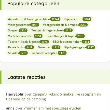
Populaire categorieën
Avondeten & hoofdgerechten
Bijgerechten
12144
3824
Vleesgerechten
Voorgerechten & amuses
3024
2759
Soepen
Toetjes & nagerechten
2120
2115
Vis & zeevruchten
Borrelhapjes & tapas
2094
2015
Taarten, koek & gebak
BBQ & buiten koken
1975
1434
Pasta & rijst
Groenten
Kip & gevogelte
1419
1312
1297
Salades
Gezonde recepten
1216
1178
Laatste reacties
HarryLohr
over
Camping koken: 5 makkelijke recepten en
tips voor op de camping
anna
over
Pruimenjam met speculaaskruiden