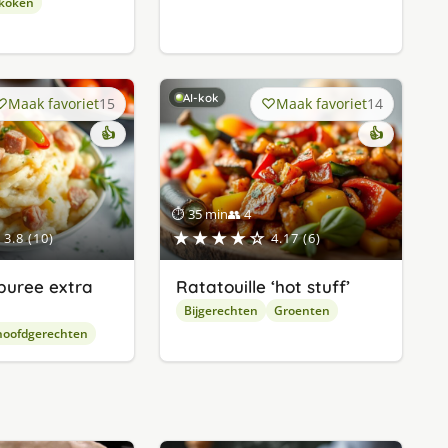
 koken
AI-kok
Maak favoriet
15
Maak favoriet
14
👍
👍
⏱ 35 min
👥 4
★★★★☆
3.8 (10)
4.17 (6)
puree extra
Ratatouille ‘hot stuff’
Bijgerechten
Groenten
hoofdgerechten