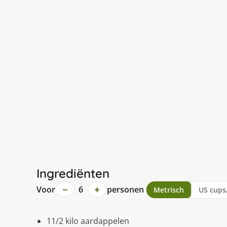
Ingrediënten
−
+
Voor
6
personen
Metrisch
US cups
11/2 kilo aardappelen