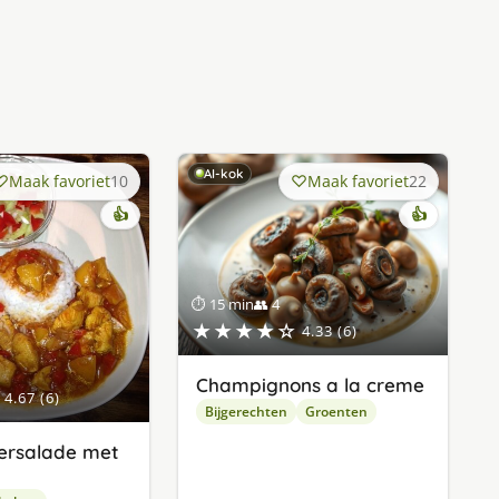
AI-kok
Maak favoriet
10
Maak favoriet
22
👍
👍
⏱ 15 min
👥 4
★★★★☆
4.33 (6)
Champignons a la creme
4.67 (6)
Bijgerechten
Groenten
rsalade met