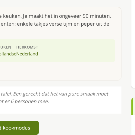
se keuken. Je maakt het in ongeveer 50 minuten,
ënten: enkele takjes verse tijm en peper uit de
EUKEN
HERKOMST
ollandse
Nederland
 tafel. Een gerecht dat het van pure smaak moet
nt er 6 personen mee.
art kookmodus