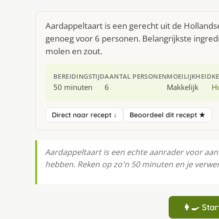
Aardappeltaart is een gerecht uit de Holland
genoeg voor 6 personen. Belangrijkste ingredi
molen en zout.
BEREIDINGSTIJD
AANTAL PERSONEN
MOEILIJKHEID
K
50 minuten
6
Makkelijk
H
Direct naar recept ↓
Beoordeel dit recept ★
Aardappeltaart is een echte aanrader voor aan
hebben. Reken op zo'n 50 minuten en je verwe
👩‍🍳 St