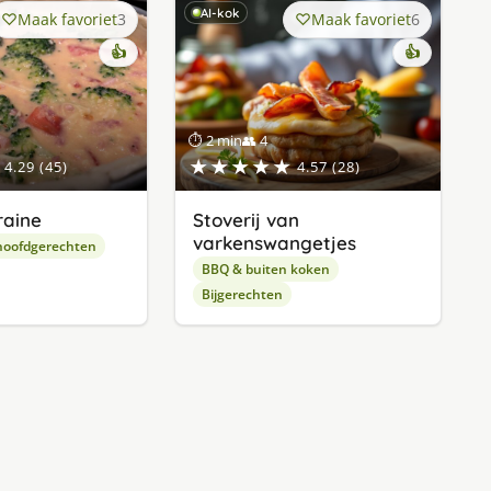
AI-kok
Maak favoriet
3
Maak favoriet
6
👍
👍
⏱ 2 min
👥 4
★★★★★
4.29 (45)
4.57 (28)
raine
Stoverij van
varkenswangetjes
hoofdgerechten
BBQ & buiten koken
Bijgerechten