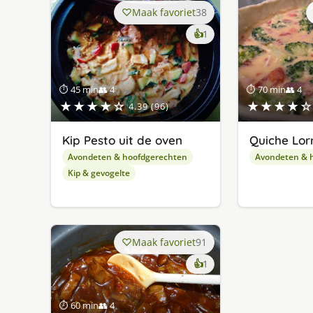
Maak favoriet
38
keer
👍
1
lekker
gevonden
⏱ 45 min
👥 4
⏱ 70 min
👥 4
★★★★☆
★★★★☆
4.39 (96)
Kip Pesto uit de oven
Quiche Lor
Avondeten & hoofdgerechten
Avondeten & 
Kip & gevogelte
Maak favoriet
91
keer
👍
1
lekker
gevonden
⏱ 60 min
👥 4