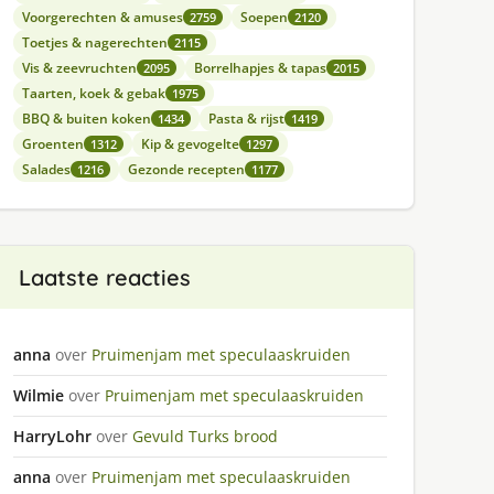
Voorgerechten & amuses
Soepen
2759
2120
Toetjes & nagerechten
2115
Vis & zeevruchten
Borrelhapjes & tapas
2095
2015
Taarten, koek & gebak
1975
BBQ & buiten koken
Pasta & rijst
1434
1419
Groenten
Kip & gevogelte
1312
1297
Salades
Gezonde recepten
1216
1177
Laatste reacties
anna
over
Pruimenjam met speculaaskruiden
Wilmie
over
Pruimenjam met speculaaskruiden
HarryLohr
over
Gevuld Turks brood
anna
over
Pruimenjam met speculaaskruiden