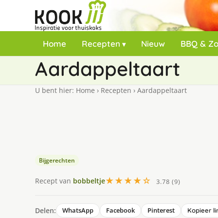
Home
Recepten
Nieuw
BBQ & Z
Aardappeltaart
U bent hier:
Home
›
Recepten
›
Aardappeltaart
Bijgerechten
★★★★☆
Recept van
bobbeltje
3.78 (9)
Delen:
WhatsApp
Facebook
Pinterest
Kopieer li