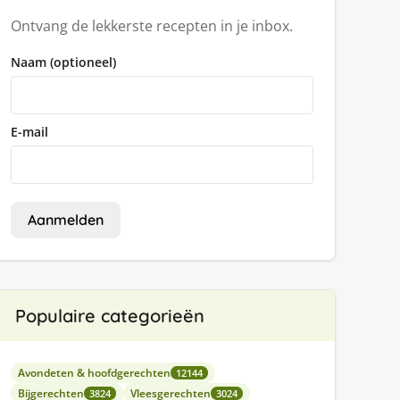
Ontvang de lekkerste recepten in je inbox.
Naam (optioneel)
E-mail
Aanmelden
Populaire categorieën
Avondeten & hoofdgerechten
12144
Bijgerechten
Vleesgerechten
3824
3024