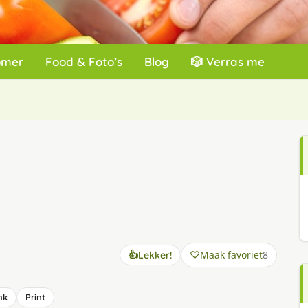
omer
Food & Foto’s
Blog
🎲 Verras me
Maak favoriet
8
👍
Lekker!
nk
Print