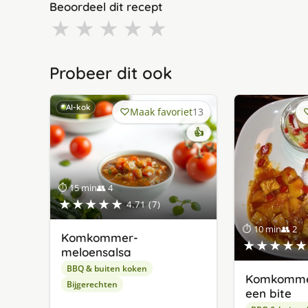
Beoordeel dit recept
★
★
★
★
★
Probeer dit ook
AI-kok
Maak favoriet
13
👍
⏱ 15 min
👥 4
★★★★★
4.71 (7)
⏱ 10 min
👥 2
Komkommer-
★★★★★
meloensalsa
BBQ & buiten koken
Komkomme
Bijgerechten
een bite