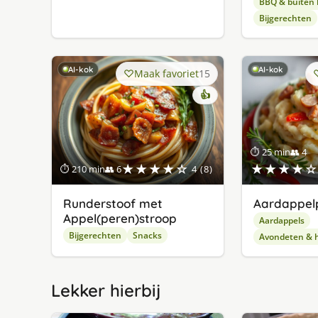
BBQ & buiten
Bijgerechten
AI-kok
AI-kok
Maak favoriet
15
👍
⏱ 25 min
👥 4
★★★★☆
★★★★☆
⏱ 210 min
👥 6
4 (8)
Runderstoof met
Aardappel
Appel(peren)stroop
Aardappels
Bijgerechten
Snacks
Avondeten & 
Lekker hierbij