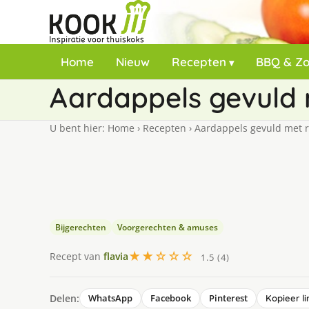
Home
Nieuw
Recepten
BBQ & Z
Aardappels gevuld 
U bent hier:
Home
›
Recepten
›
Aardappels gevuld met r
Bijgerechten
Voorgerechten & amuses
★★☆☆☆
Recept van
flavia
1.5 (4)
Delen:
WhatsApp
Facebook
Pinterest
Kopieer li