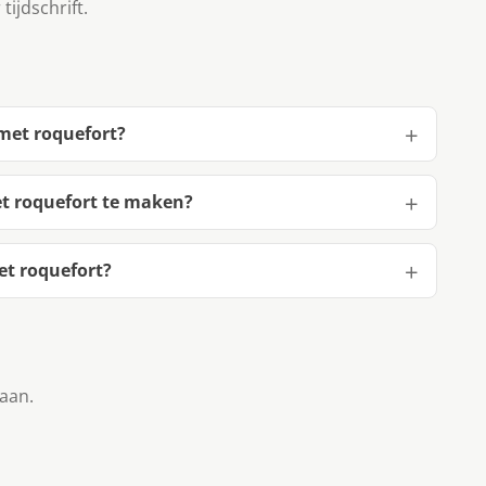
tijdschrift.
met roquefort?
t roquefort te maken?
et roquefort?
taan.