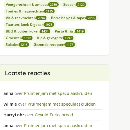
Voorgerechten & amuses
Soepen
2759
2120
Toetjes & nagerechten
2115
Vis & zeevruchten
Borrelhapjes & tapas
2094
2015
Taarten, koek & gebak
1975
BBQ & buiten koken
Pasta & rijst
1434
1419
Groenten
Kip & gevogelte
1312
1297
Salades
Gezonde recepten
1216
1177
Laatste reacties
anna
over
Pruimenjam met speculaaskruiden
Wilmie
over
Pruimenjam met speculaaskruiden
HarryLohr
over
Gevuld Turks brood
anna
over
Pruimenjam met speculaaskruiden