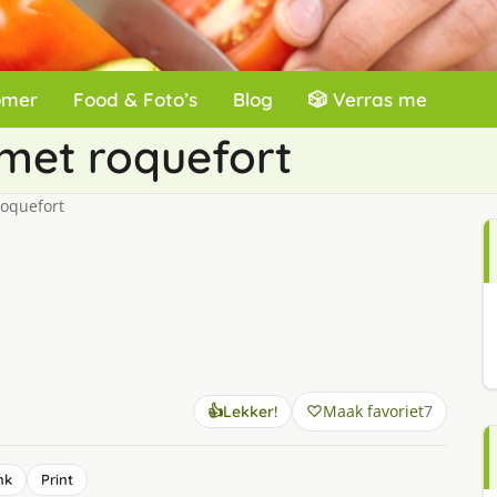
omer
Food & Foto’s
Blog
🎲 Verras me
met roquefort
oquefort
Maak favoriet
7
👍
Lekker!
nk
Print