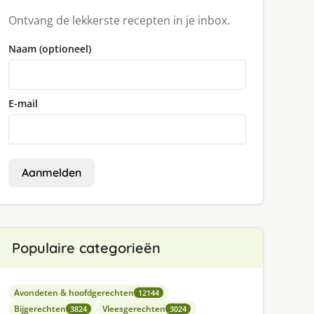
Ontvang de lekkerste recepten in je inbox.
Naam (optioneel)
E-mail
Aanmelden
Populaire categorieën
Avondeten & hoofdgerechten
12144
Bijgerechten
Vleesgerechten
3824
3024