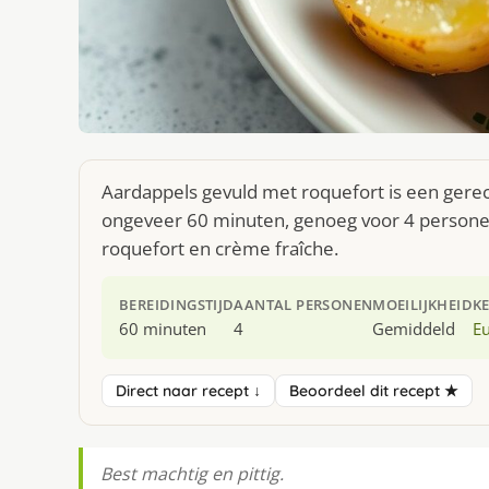
Aardappels gevuld met roquefort is een gerec
ongeveer 60 minuten, genoeg voor 4 personen.
roquefort en crème fraîche.
BEREIDINGSTIJD
AANTAL PERSONEN
MOEILIJKHEID
K
60 minuten
4
Gemiddeld
E
Direct naar recept ↓
Beoordeel dit recept ★
Best machtig en pittig.