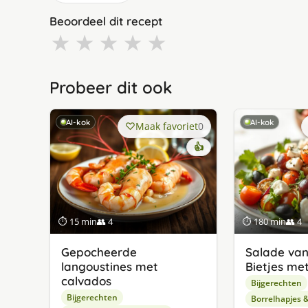
Beoordeel dit recept
★
★
★
★
★
Probeer dit ook
AI-kok
AI-kok
Maak favoriet
0
👍
⏱ 15 min
👥 4
⏱ 180 min
👥 4
Gepocheerde
Salade van
langoustines met
Bietjes me
calvados
Bijgerechten
Bijgerechten
Borrelhapjes 