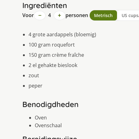
Ingrediënten
−
+
Voor
4
personen
Metrisch
US cups
4 grote aardappels (bloemig)
100 gram roquefort
150 gram crème fraîche
2 el gehakte bieslook
zout
peper
Benodigdheden
Oven
Ovenschaal