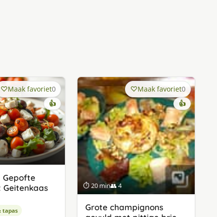
Maak favoriet
0
Maak favoriet
0
👍
👍
 Gepofte
⏱ 20 min
👥 4
t Geitenkaas
Grote champignons
& tapas