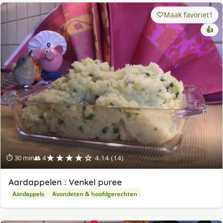
Maak favoriet
1
👍
★★★★☆
⏱ 30 min
👥 4
4.14 (14)
Aardappelen : Venkel puree
Aardappels
Avondeten & hoofdgerechten