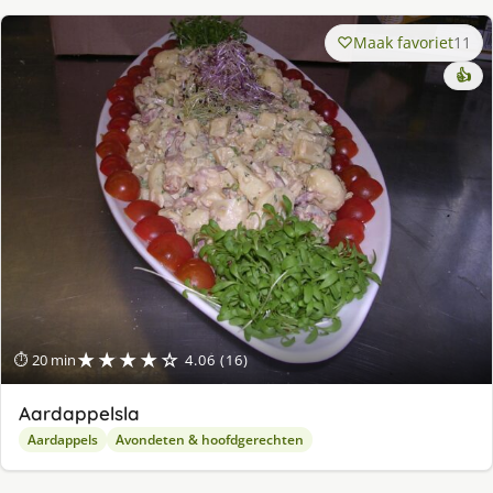
Maak favoriet
11
👍
★★★★☆
⏱ 20 min
4.06 (16)
Aardappelsla
Aardappels
Avondeten & hoofdgerechten