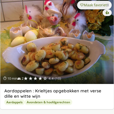
Maak favoriet
8
👍
★★★★☆
⏱ 10 min
👥 2
4.4 (10)
Aardappelen : Krieltjes opgebakken met verse
dille en witte wijn
Aardappels
Avondeten & hoofdgerechten