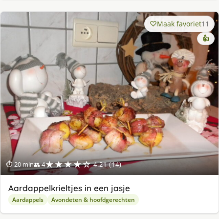
Maak favoriet
11
👍
★★★★☆
⏱ 20 min
👥 4
4.21 (14)
Aardappelkrieltjes in een jasje
Aardappels
Avondeten & hoofdgerechten