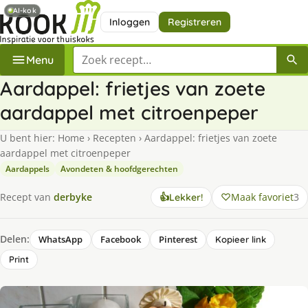
AI-kok
Inloggen
Registreren
Zoek een recept
Menu
Aardappel: frietjes van zoete
aardappel met citroenpeper
U bent hier:
Home
›
Recepten
›
Aardappel: frietjes van zoete
aardappel met citroenpeper
Aardappels
Avondeten & hoofdgerechten
Maak favoriet
3
Recept van
derbyke
👍
Lekker!
Delen:
WhatsApp
Facebook
Pinterest
Kopieer link
Print