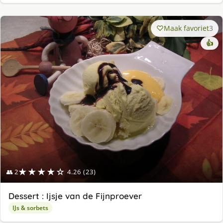
Maak favoriet
3
👍
★★★★☆
👥 2
4.26 (23)
Dessert : Ijsje van de Fijnproever
IJs & sorbets