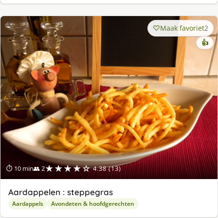
Maak favoriet
2
👍
★★★★☆
⏱ 10 min
👥 2
4.38 (13)
Aardappelen : steppegras
Aardappels
Avondeten & hoofdgerechten