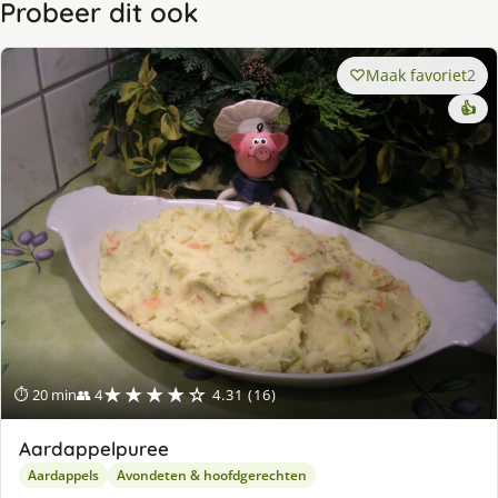
Probeer dit ook
Maak favoriet
2
👍
★★★★☆
⏱ 20 min
👥 4
4.31 (16)
Aardappelpuree
Aardappels
Avondeten & hoofdgerechten