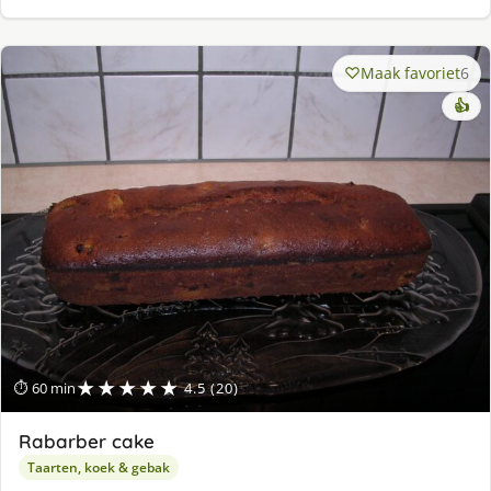
Maak favoriet
6
👍
★★★★★
⏱ 60 min
4.5 (20)
Rabarber cake
Taarten, koek & gebak