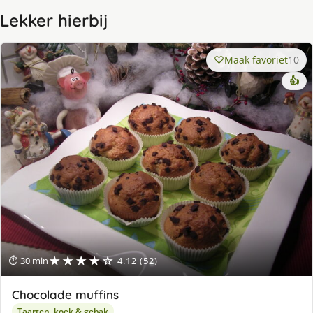
Lekker hierbij
Maak favoriet
10
👍
★★★★☆
⏱ 30 min
4.12 (52)
Chocolade muffins
Taarten, koek & gebak