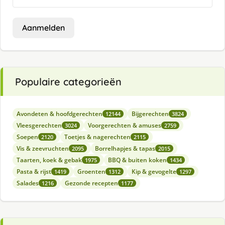
Aanmelden
Populaire categorieën
Avondeten & hoofdgerechten
Bijgerechten
12144
3824
Vleesgerechten
Voorgerechten & amuses
3024
2759
Soepen
Toetjes & nagerechten
2120
2115
Vis & zeevruchten
Borrelhapjes & tapas
2095
2015
Taarten, koek & gebak
BBQ & buiten koken
1975
1434
Pasta & rijst
Groenten
Kip & gevogelte
1419
1312
1297
Salades
Gezonde recepten
1216
1177