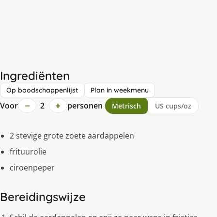
Ingrediënten
Op boodschappenlijst
Plan in weekmenu
−
+
Voor
2
personen
Metrisch
US cups/oz
2 stevige grote zoete aardappelen
frituurolie
ciroenpeper
Bereidingswijze