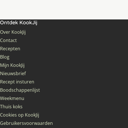
Ontdek KookJij
Over KookJij
Contact
Recepten
Blog
Mijn KookJij
Nieuwsbrief
Recept insturen
Boodschappenlijst
Weekmenu
Thuis koks
Cookies op KookJij
Gebruikersvoorwaarden