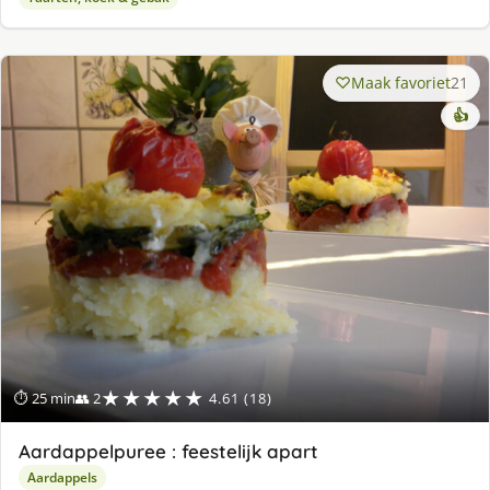
Maak favoriet
21
👍
★★★★★
⏱ 25 min
👥 2
4.61 (18)
Aardappelpuree : feestelijk apart
Aardappels