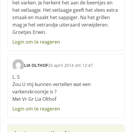
het varken. Je herkent het aan de beentjes en
e
het vetlaagje. Het vetlaagje geeft het vlees extra
e
f
smaak en maakt het sappiger. Na het grillen
:
mag je het vetrandje uiteraard verwijderen.
Groetjes Erwin.
Login om te reageren
LIA OLTHOF
26 april 2014 om 12:47
s
c
L. S
h
Zou U mij kunnen vertellen wat een
r
varkenskroontje is ?
e
Met Vr Gr Lia Olthof
e
f
Login om te reageren
: