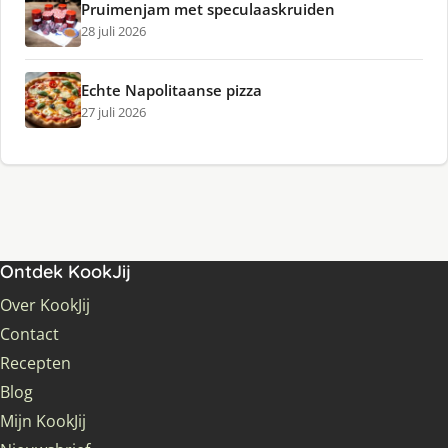
Pruimenjam met speculaaskruiden
28 juli 2026
Echte Napolitaanse pizza
27 juli 2026
Ontdek KookJij
Over KookJij
Contact
Recepten
Blog
Mijn KookJij