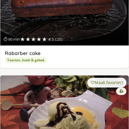
★★★★★
⏱ 60 min
4.5 (20)
Rabarber cake
Taarten, koek & gebak
Maak favoriet
3
👍