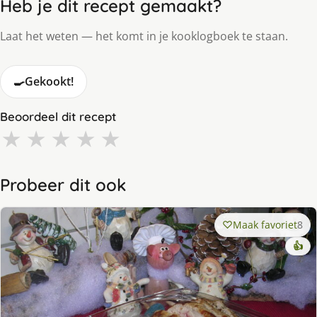
Heb je dit recept gemaakt?
Laat het weten — het komt in je kooklogboek te staan.
🍳
Gekookt!
Beoordeel dit recept
★
★
★
★
★
Probeer dit ook
Maak favoriet
8
👍