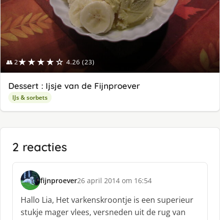
★★★★☆
👥 2
4.26 (23)
Dessert : Ijsje van de Fijnproever
IJs & sorbets
2 reacties
fijnproever
26 april 2014 om 16:54
s
c
Hallo Lia, Het varkenskroontje is een superieur
h
stukje mager vlees, versneden uit de rug van
r