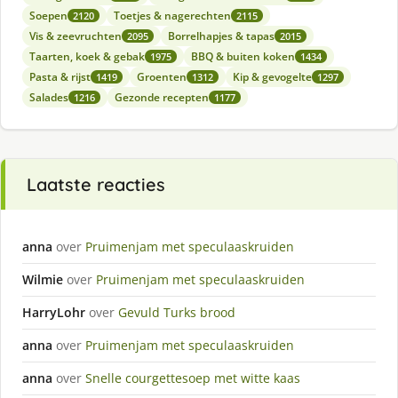
Soepen
Toetjes & nagerechten
2120
2115
Vis & zeevruchten
Borrelhapjes & tapas
2095
2015
Taarten, koek & gebak
BBQ & buiten koken
1975
1434
Pasta & rijst
Groenten
Kip & gevogelte
1419
1312
1297
Salades
Gezonde recepten
1216
1177
Laatste reacties
anna
over
Pruimenjam met speculaaskruiden
Wilmie
over
Pruimenjam met speculaaskruiden
HarryLohr
over
Gevuld Turks brood
anna
over
Pruimenjam met speculaaskruiden
anna
over
Snelle courgettesoep met witte kaas