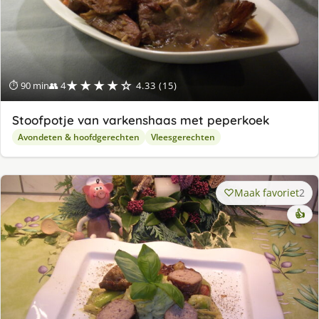
★★★★☆
⏱ 90 min
👥 4
4.33 (15)
Stoofpotje van varkenshaas met peperkoek
Avondeten & hoofdgerechten
Vleesgerechten
Maak favoriet
2
👍