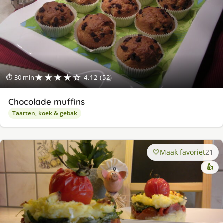
★★★★☆
⏱ 30 min
4.12 (52)
Chocolade muffins
Taarten, koek & gebak
Maak favoriet
21
👍