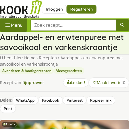
Inloggen
Registreren
Zoek een recept
Menu
Aardappel- en erwtenpuree met
savooikool en varkenskroontje
U bent hier:
Home
›
Recepten
›
Aardappel- en erwtenpuree met
savooikool en varkenskroontje
Avondeten & hoofdgerechten
Vleesgerechten
Maak favoriet
0
Recept van
fijnproever
👍
Lekker!
Delen:
WhatsApp
Facebook
Pinterest
Kopieer link
Print
AI-kok