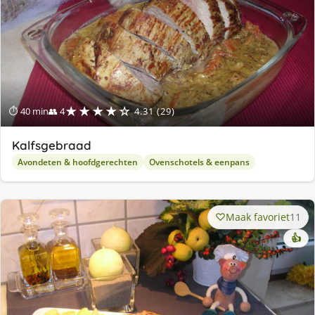
★★★★☆
⏱ 40 min
👥 4
4.31 (29)
Kalfsgebraad
Avondeten & hoofdgerechten
Ovenschotels & eenpans
Maak favoriet
11
👍