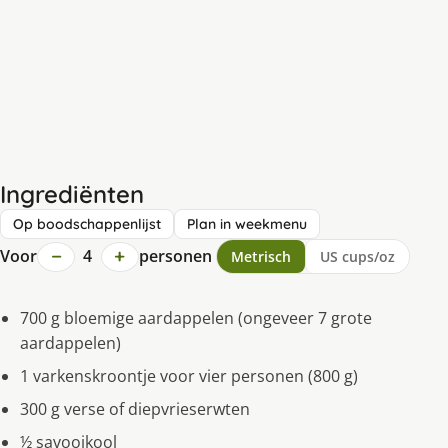
Ingrediënten
Op boodschappenlijst
Plan in weekmenu
−
+
Voor
4
personen
Metrisch
US cups/oz
700 g bloemige aardappelen (ongeveer 7 grote
aardappelen)
1 varkenskroontje voor vier personen (800 g)
300 g verse of diepvrieserwten
½ savooikool