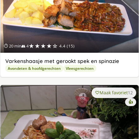
★★★★☆
⏱ 20 min
👥 4
4.4 (15)
Varkenshaasje met gerookt spek en spinazie
Avondeten & hoofdgerechten
Vleesgerechten
Maak favoriet
12
👍