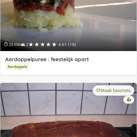
★★★★★
⏱ 25 min
👥 2
4.61 (18)
Aardappelpuree : feestelijk apart
Aardappels
Maak favoriet
6
👍