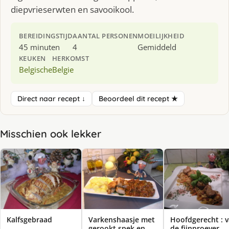
diepvrieserwten en savooikool.
BEREIDINGSTIJD
AANTAL PERSONEN
MOEILIJKHEID
45 minuten
4
Gemiddeld
KEUKEN
HERKOMST
Belgische
Belgie
Direct naar recept ↓
Beoordeel dit recept ★
Misschien ook lekker
Kalfsgebraad
Varkenshaasje met
Hoofdgerecht : 
gerookt spek en
de fijnproever