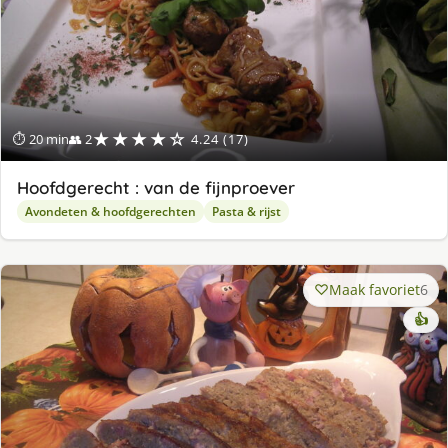
★★★★☆
⏱ 20 min
👥 2
4.24 (17)
Hoofdgerecht : van de fijnproever
Avondeten & hoofdgerechten
Pasta & rijst
Maak favoriet
6
👍