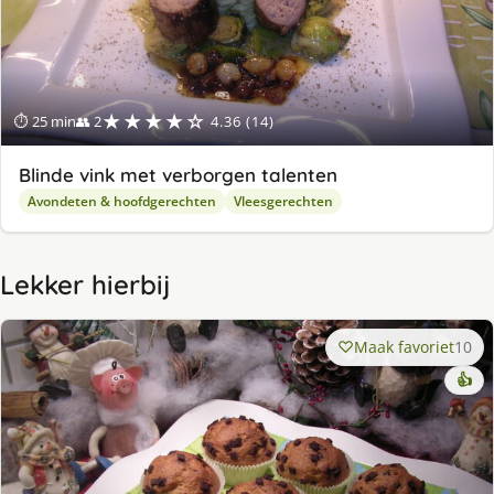
★★★★☆
⏱ 25 min
👥 2
4.36 (14)
Blinde vink met verborgen talenten
Avondeten & hoofdgerechten
Vleesgerechten
Lekker hierbij
Maak favoriet
10
👍