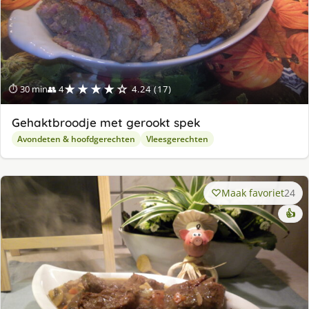
★★★★☆
⏱ 30 min
👥 4
4.24 (17)
Gehaktbroodje met gerookt spek
Avondeten & hoofdgerechten
Vleesgerechten
Maak favoriet
24
👍