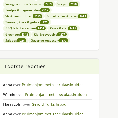
Voorgerechten & amuses
Soepen
2759
2120
Toetjes & nagerechten
2115
Vis & zeevruchten
Borrelhapjes & tapas
2095
2015
Taarten, koek & gebak
1975
BBQ & buiten koken
Pasta & rijst
1434
1419
Groenten
Kip & gevogelte
1312
1297
Salades
Gezonde recepten
1216
1177
Laatste reacties
anna
over
Pruimenjam met speculaaskruiden
Wilmie
over
Pruimenjam met speculaaskruiden
HarryLohr
over
Gevuld Turks brood
anna
over
Pruimenjam met speculaaskruiden