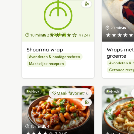
👍
⏱ 20 min
👥 2
★★★★☆
★★★★★
⏱ 10 min
👥 2
4 (24)
Shoarma wrap
Wraps met 
groente
Avondeten & hoofdgerechten
Avondeten & 
Makkelijke recepten
Gezonde rece
AI-kok
AI-kok
Maak favoriet
16
👍
⏱ 15 min
👥 4
★★★★☆
3.5 (4)