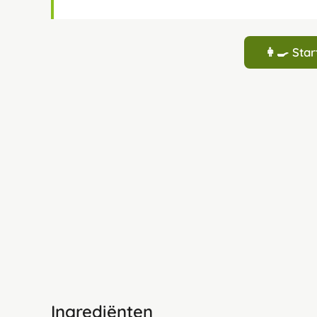
👩‍🍳 St
Ingrediënten