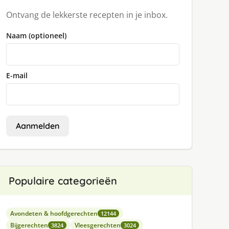
Ontvang de lekkerste recepten in je inbox.
Naam (optioneel)
E-mail
Aanmelden
Populaire categorieën
Avondeten & hoofdgerechten
12144
Bijgerechten
Vleesgerechten
3824
3024