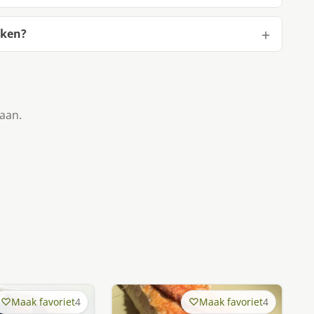
aken?
taan.
Maak favoriet
4
Maak favoriet
4