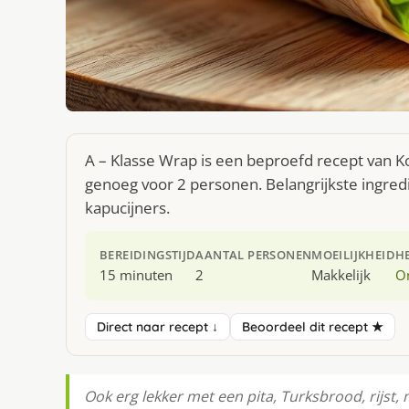
A – Klasse Wrap is een beproefd recept van Ko
genoeg voor 2 personen. Belangrijkste ingredië
kapucijners.
BEREIDINGSTIJD
AANTAL PERSONEN
MOEILIJKHEID
H
15 minuten
2
Makkelijk
O
Direct naar recept ↓
Beoordeel dit recept ★
Ook erg lekker met een pita, Turksbrood, rijst, 