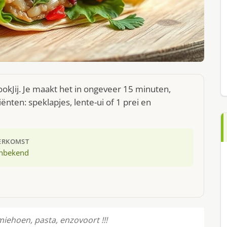
okJij. Je maakt het in ongeveer 15 minuten,
nten: speklapjes, lente-ui of 1 prei en
ERKOMST
nbekend
miehoen, pasta, enzovoort !!!