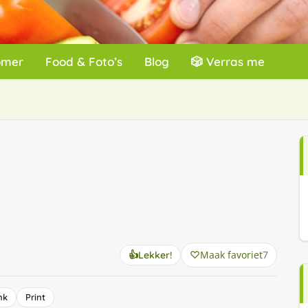
omer
Food & Foto’s
Blog
🎲 Verras me
Maak favoriet
7
👍
Lekker!
nk
Print