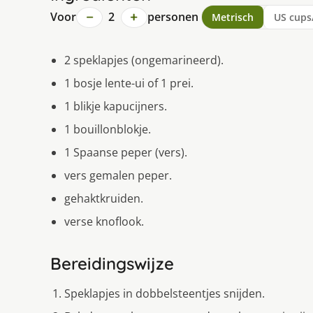
−
+
Voor
2
personen
Metrisch
US cups
2 speklapjes (ongemarineerd).
1 bosje lente-ui of 1 prei.
1 blikje kapucijners.
1 bouillonblokje.
1 Spaanse peper (vers).
vers gemalen peper.
gehaktkruiden.
verse knoflook.
Bereidingswijze
Speklapjes in dobbelsteentjes snijden.