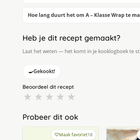
Hoe lang duurt het om A – Klasse Wrap te m
Heb je dit recept gemaakt?
Laat het weten — het komt in je kooklogboek te s
🍳
Gekookt!
Beoordeel dit recept
★
★
★
★
★
Probeer dit ook
Maak favoriet
18