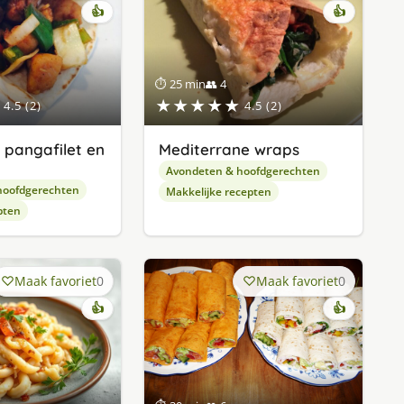
👍
👍
⏱ 25 min
👥 4
★★★★★
4.5 (2)
4.5 (2)
pangafilet en
Mediterrane wraps
Avondeten & hoofdgerechten
hoofdgerechten
Makkelijke recepten
pten
Maak favoriet
0
Maak favoriet
0
👍
👍