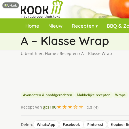
AI-kok
Home
Nieuw
Recepten
BBQ & Z
A – Klasse Wrap
U bent hier:
Home
›
Recepten
›
A – Klasse Wrap
Avondeten & hoofdgerechten
Makkelijke recepten
Wraps
★★★☆☆
Recept van
gcs100
2.5 (4)
Delen:
WhatsApp
Facebook
Pinterest
Kopieer li