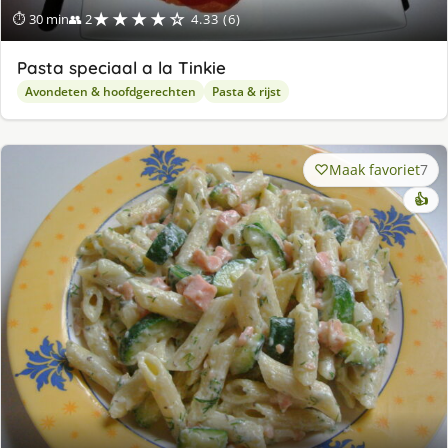
★★★★☆
⏱ 30 min
👥 2
4.33 (6)
Pasta speciaal a la Tinkie
Avondeten & hoofdgerechten
Pasta & rijst
Maak favoriet
7
👍