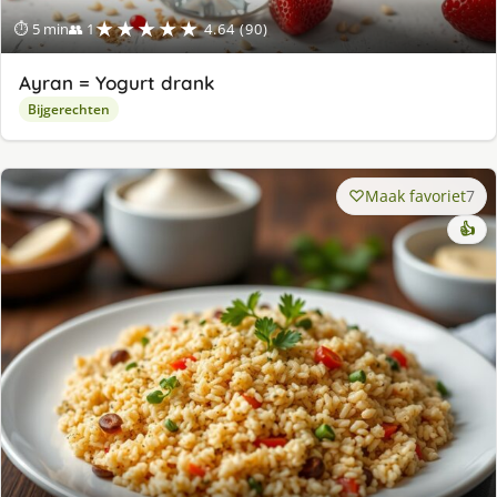
★★★★★
⏱ 5 min
👥 1
4.64 (90)
Ayran = Yogurt drank
Bijgerechten
Maak favoriet
7
👍