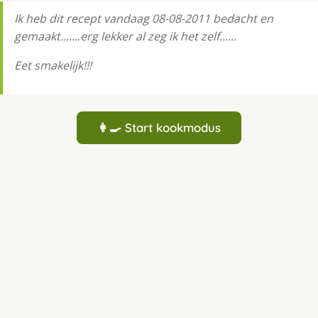
Ik heb dit recept vandaag 08-08-2011 bedacht en
gemaakt.......erg lekker al zeg ik het zelf......
Eet smakelijk!!!
👩‍🍳 Start kookmodus