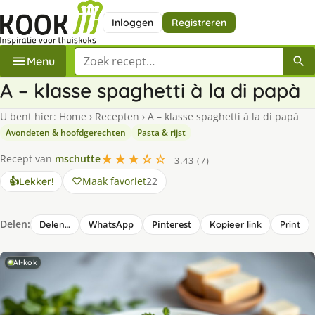
Inloggen
Registreren
Zoek een recept
Menu
A – klasse spaghetti à la di papà
U bent hier:
Home
›
Recepten
›
A – klasse spaghetti à la di papà
Avondeten & hoofdgerechten
Pasta & rijst
★★★☆☆
Recept van
mschutte
3.43 (7)
Maak favoriet
22
👍
Lekker!
Delen:
WhatsApp
Pinterest
Delen…
Kopieer link
Print
AI-kok