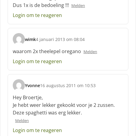
h
Dus 1x is de bedoeling !!!
Melden
r
e
Login om te reageren
e
f
:
wimk
4 januari 2013 om 08:04
s
c
waarom 2x theelepel oregano
Melden
h
Login om te reageren
r
e
e
f
Yvonne
16 augustus 2011 om 10:53
:
s
c
Hey Broertje,
h
Je hebt weer lekker gekookt voor je 2 zussen.
r
Deze spaghetti was erg lekker.
e
e
Melden
f
Login om te reageren
: