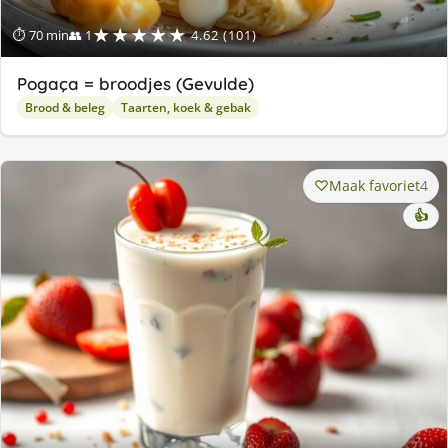
★★★★★
⏱ 70 min
👥 1
4.62 (101)
Pogaça = broodjes (Gevulde)
Brood & beleg
Taarten, koek & gebak
Maak favoriet
4
👍