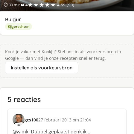
★★★★★
⏱ 30 min
👥 4
4.59 (90)
Bulgur
Bijgerechten
Kook je vaker met KookJij? Stel ons in als voorkeursbron in
Google — dan vind je onze recepten sneller terug.
Instellen als voorkeursbron
5 reacties
gcs100
27 februari 2013 om 21:04
s
c
@wimk: Dubbel geplaatst denk ik…