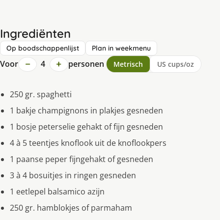
Ingrediënten
Op boodschappenlijst
Plan in weekmenu
−
+
Voor
4
personen
Metrisch
US cups/oz
250 gr. spaghetti
1 bakje champignons in plakjes gesneden
1 bosje peterselie gehakt of fijn gesneden
4 à 5 teentjes knoflook uit de knoflookpers
1 paanse peper fijngehakt of gesneden
3 à 4 bosuitjes in ringen gesneden
1 eetlepel balsamico azijn
250 gr. hamblokjes of parmaham