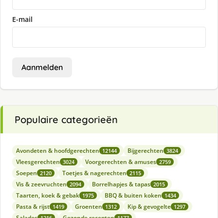
E-mail
Aanmelden
Populaire categorieën
Avondeten & hoofdgerechten
Bijgerechten
12144
3824
Vleesgerechten
Voorgerechten & amuses
3024
2759
Soepen
Toetjes & nagerechten
2120
2115
Vis & zeevruchten
Borrelhapjes & tapas
2094
2015
Taarten, koek & gebak
BBQ & buiten koken
1975
1434
Pasta & rijst
Groenten
Kip & gevogelte
1419
1312
1297
Salades
Gezonde recepten
1216
1177