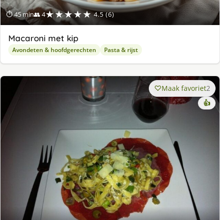
★★★★★
⏱ 45 min
👥 4
4.5 (6)
Macaroni met kip
Avondeten & hoofdgerechten
Pasta & rijst
Maak favoriet
2
👍