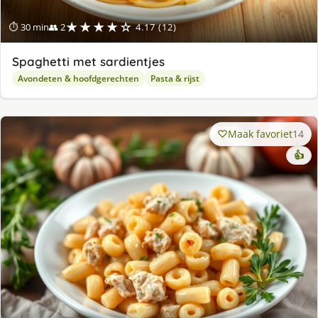
★★★★☆
⏱ 30 min
👥 2
4.17 (12)
Spaghetti met sardientjes
Avondeten & hoofdgerechten
Pasta & rijst
Maak favoriet
14
👍