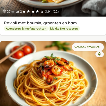
★★★★☆
⏱ 20 min
👥 2
3.91 (22)
Ravioli met boursin, groenten en ham
Avondeten & hoofdgerechten
Makkelijke recepten
Maak favoriet
6
👍