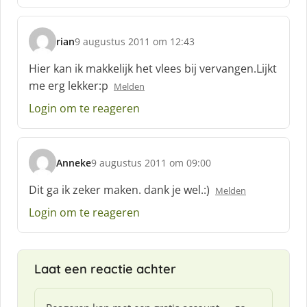
rian
9 augustus 2011 om 12:43
s
c
Hier kan ik makkelijk het vlees bij vervangen.Lijkt
h
me erg lekker:p
Melden
r
e
Login om te reageren
e
f
:
Anneke
9 augustus 2011 om 09:00
s
c
Dit ga ik zeker maken. dank je wel.:)
Melden
h
Login om te reageren
r
e
e
f
Laat een reactie achter
: