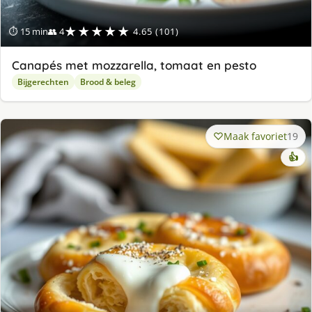
★★★★★
⏱ 15 min
👥 4
4.65 (101)
Canapés met mozzarella, tomaat en pesto
Bijgerechten
Brood & beleg
Maak favoriet
19
👍