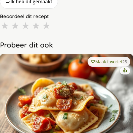
🍳
Ik heb dit gemaakt
Beoordeel dit recept
★
★
★
★
★
Probeer dit ook
Maak favoriet
25
👍