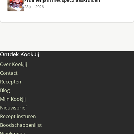
Pruimenjam met speculaaskruiden
28 juli 2026
Ontdek KookJij
Over KookJij
Contact
Recepten
Blog
Mijn KookJij
Nieuwsbrief
Recept insturen
Boodschappenlijst
Weekmenu