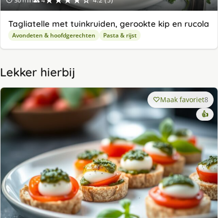
★★★★☆
⏱ 30 min
👥 4
4.2 (5)
Tagliatelle met tuinkruiden, gerookte kip en rucola
Avondeten & hoofdgerechten
Pasta & rijst
Lekker hierbij
Maak favoriet
8
👍