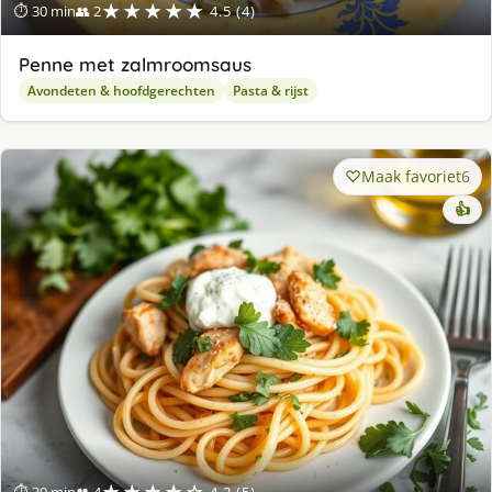
★★★★★
⏱ 30 min
👥 2
4.5 (4)
Penne met zalmroomsaus
Avondeten & hoofdgerechten
Pasta & rijst
Maak favoriet
6
👍