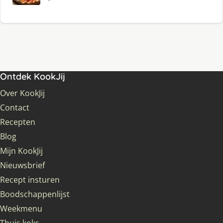
Ontdek KookJij
Over KookJij
Contact
Recepten
Blog
Mijn KookJij
Nieuwsbrief
Recept insturen
Boodschappenlijst
Weekmenu
Thuis koks