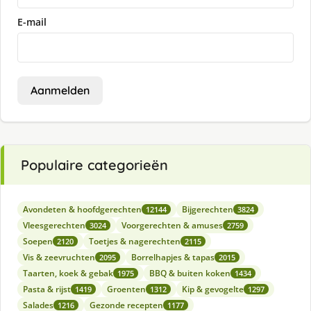
E-mail
Aanmelden
Populaire categorieën
Avondeten & hoofdgerechten
Bijgerechten
12144
3824
Vleesgerechten
Voorgerechten & amuses
3024
2759
Soepen
Toetjes & nagerechten
2120
2115
Vis & zeevruchten
Borrelhapjes & tapas
2095
2015
Taarten, koek & gebak
BBQ & buiten koken
1975
1434
Pasta & rijst
Groenten
Kip & gevogelte
1419
1312
1297
Salades
Gezonde recepten
1216
1177