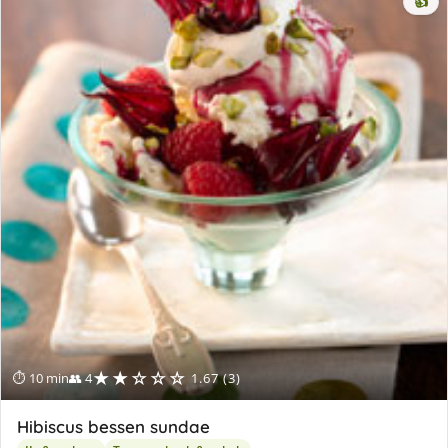
👍
★★☆☆☆
⏱ 10 min
👥 4
1.67 (3)
Hibiscus bessen sundae