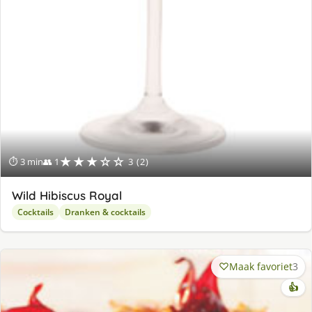
★★★☆☆
⏱ 3 min
👥 1
3 (2)
Wild Hibiscus Royal
Cocktails
Dranken & cocktails
Maak favoriet
3
👍