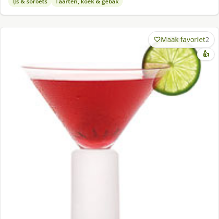
IJs & sorbets
Taarten, koek & gebak
Maak favoriet
2
👍