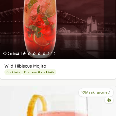
★☆☆☆☆
⏱ 5 min
👥 1
1 (1)
Wild Hibiscus Mojito
Cocktails
Dranken & cocktails
Maak favoriet
1
👍