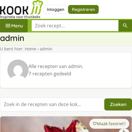
Inloggen
Registreren
Zoek een recept
Menu
admin
U bent hier:
Home
›
admin
Alle recepten van admin.
7 recepten gedeeld
Zoeken
Zoek in recepten
Maak favoriet
1