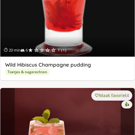
★☆☆☆☆
⏱ 20 min
👥 6
1 (1)
Wild Hibiscus Champagne pudding
Toetjes & nagerechten
Maak favoriet
4
👍