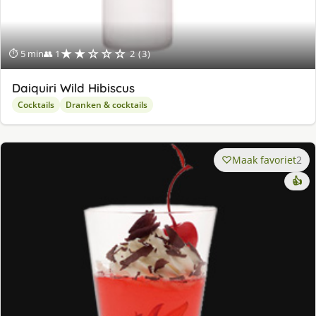
★★☆☆☆
⏱ 5 min
👥 1
2 (3)
Daiquiri Wild Hibiscus
Cocktails
Dranken & cocktails
Maak favoriet
2
👍