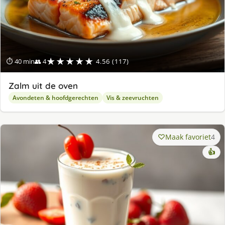
★★★★★
⏱ 40 min
👥 4
4.56 (117)
Zalm uit de oven
Avondeten & hoofdgerechten
Vis & zeevruchten
Maak favoriet
4
👍