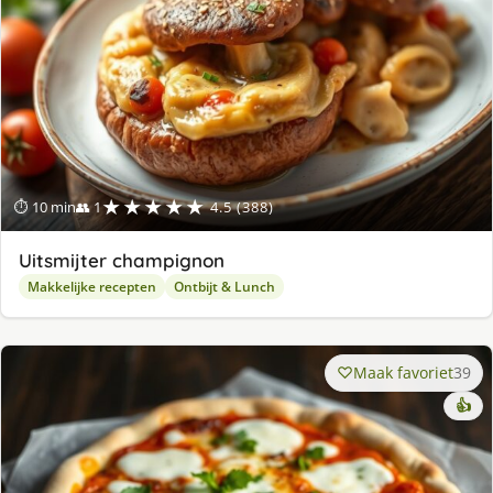
★★★★★
⏱ 10 min
👥 1
4.5 (388)
Uitsmijter champignon
Makkelijke recepten
Ontbijt & Lunch
Maak favoriet
39
👍