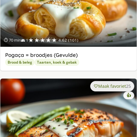
★★★★★
⏱ 70 min
👥 1
4.62 (101)
Pogaça = broodjes (Gevulde)
Brood & beleg
Taarten, koek & gebak
Maak favoriet
25
👍