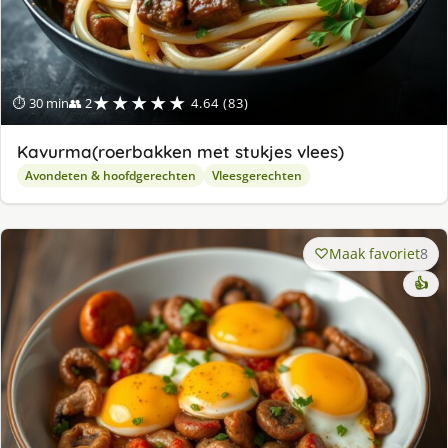
★★★★★
⏱ 30 min
👥 2
4.64 (83)
Kavurma(roerbakken met stukjes vlees)
Avondeten & hoofdgerechten
Vleesgerechten
Maak favoriet
8
👍