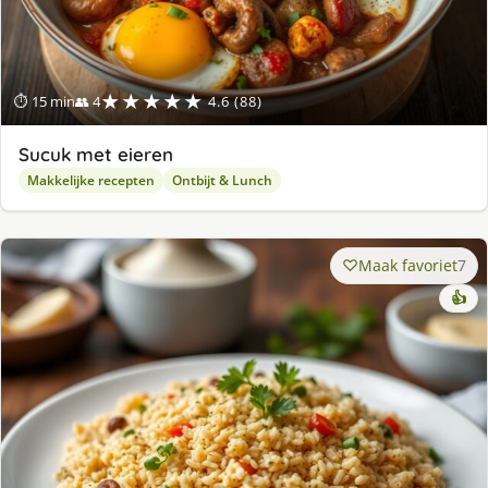
★★★★★
⏱ 15 min
👥 4
4.6 (88)
Sucuk met eieren
Makkelijke recepten
Ontbijt & Lunch
Maak favoriet
7
👍