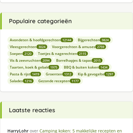
Populaire categorieën
Avondeten & hoofdgerechten
Bijgerechten
12144
3824
Vleesgerechten
Voorgerechten & amuses
3024
2759
Soepen
Toetjes & nagerechten
2120
2115
Vis & zeevruchten
Borrelhapjes & tapas
2094
2015
Taarten, koek & gebak
BBQ & buiten koken
1975
1434
Pasta & rijst
Groenten
Kip & gevogelte
1419
1312
1297
Salades
Gezonde recepten
1216
1177
Laatste reacties
HarryLohr
over
Camping koken: 5 makkelijke recepten en