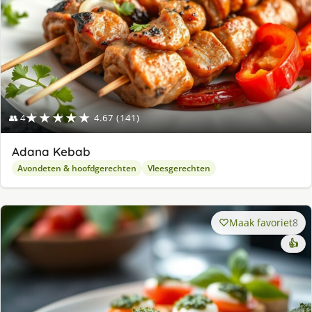
★★★★★
👥 4
4.67 (141)
Adana Kebab
Avondeten & hoofdgerechten
Vleesgerechten
Maak favoriet
8
👍