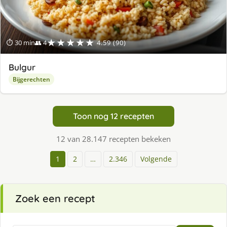
★★★★★
⏱ 30 min
👥 4
4.59 (90)
Bulgur
Bijgerechten
Toon nog 12 recepten
12 van 28.147 recepten bekeken
1
2
…
2.346
Volgende
Zoek een recept