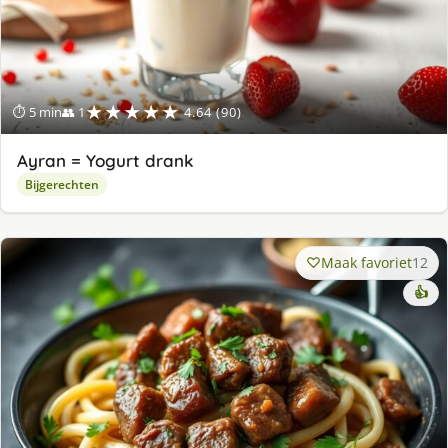
★★★★★
⏱ 5 min
👥 1
4.64 (90)
Ayran = Yogurt drank
Bijgerechten
Maak favoriet
12
👍