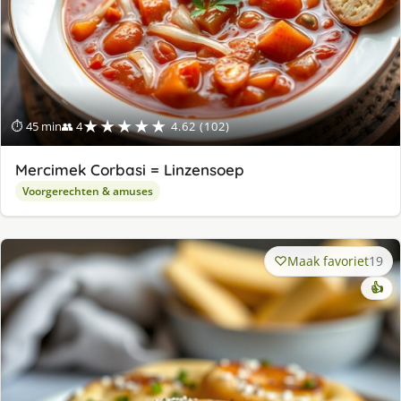
★★★★★
⏱ 45 min
👥 4
4.62 (102)
Mercimek Corbasi = Linzensoep
Voorgerechten & amuses
Maak favoriet
19
👍