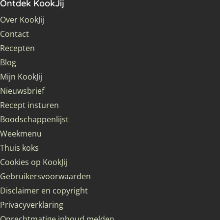
Ontdek KookJij
Over KookJij
Contact
Recepten
Blog
Mijn KookJij
Nieuwsbrief
Recept insturen
Boodschappenlijst
Weekmenu
Thuis koks
Cookies op KookJij
Gebruikersvoorwaarden
Disclaimer en copyright
Privacyverklaring
Onrechtmatige inhoud melden