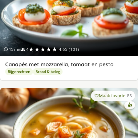
★★★★★
⏱ 15 min
👥 4
4.65 (101)
Canapés met mozzarella, tomaat en pesto
Bijgerechten
Brood & beleg
Maak favoriet
85
👍