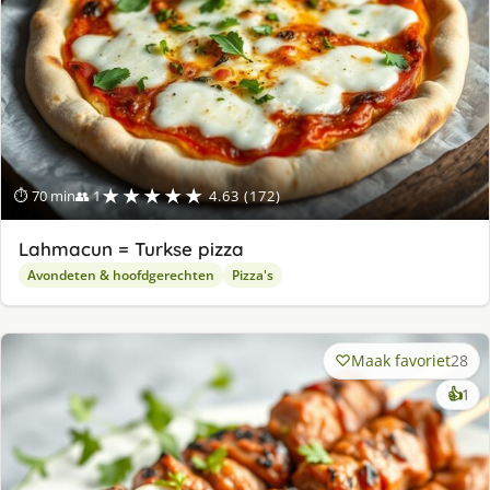
★★★★★
⏱ 70 min
👥 1
4.63 (172)
Lahmacun = Turkse pizza
Avondeten & hoofdgerechten
Pizza's
Maak favoriet
28
ke
👍
1
lek
ge