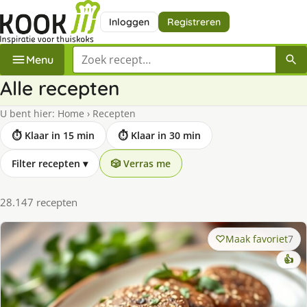
Inloggen
Registreren
Zoek een recept
Menu
Alle recepten
U bent hier:
Home
›
Recepten
⏱ Klaar in 15 min
⏱ Klaar in 30 min
Filter recepten
▾
🎲 Verras me
28.147 recepten
Maak favoriet
7
👍