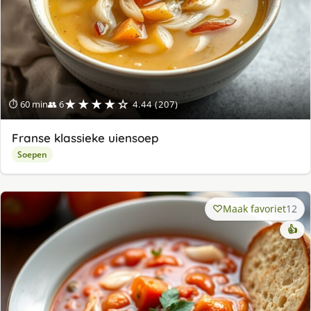
★★★★☆
⏱ 60 min
👥 6
4.44 (207)
Franse klassieke uiensoep
Soepen
Maak favoriet
12
👍