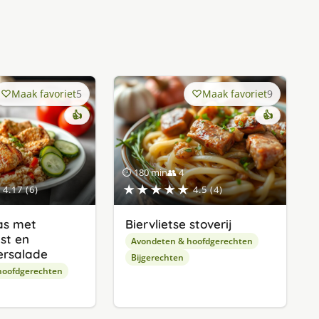
Maak favoriet
5
Maak favoriet
9
👍
👍
⏱ 180 min
👥 4
★★★★★
4.17 (6)
4.5 (4)
as met
Biervlietse stoverij
jst en
Avondeten & hoofdgerechten
rsalade
Bijgerechten
hoofdgerechten