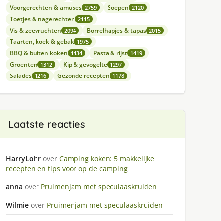
Voorgerechten & amuses
Soepen
2759
2120
Toetjes & nagerechten
2115
Vis & zeevruchten
Borrelhapjes & tapas
2094
2015
Taarten, koek & gebak
1975
BBQ & buiten koken
Pasta & rijst
1434
1419
Groenten
Kip & gevogelte
1312
1297
Salades
Gezonde recepten
1216
1178
Laatste reacties
HarryLohr
over
Camping koken: 5 makkelijke
recepten en tips voor op de camping
anna
over
Pruimenjam met speculaaskruiden
Wilmie
over
Pruimenjam met speculaaskruiden