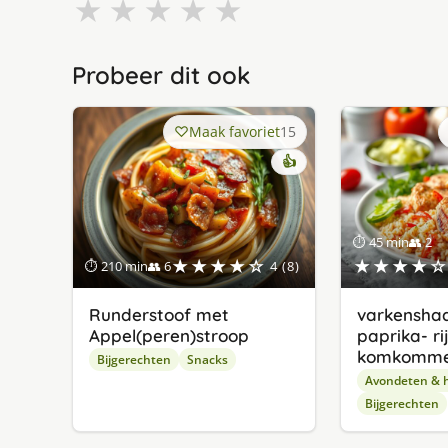
★
★
★
★
★
Probeer dit ook
Maak favoriet
15
👍
⏱ 45 min
👥 2
★★★★☆
★★★★☆
⏱ 210 min
👥 6
4 (8)
Runderstoof met
varkensha
Appel(peren)stroop
paprika- ri
komkomme
Bijgerechten
Snacks
Avondeten & 
Bijgerechten