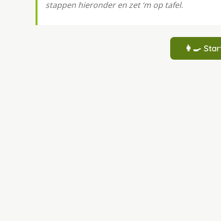
stappen hieronder en zet ‘m op tafel.
👩‍🍳 St