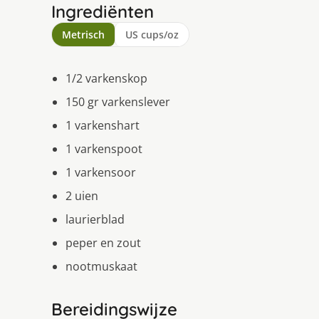
Ingrediënten
Metrisch
US cups/oz
1/2 varkenskop
150 gr varkenslever
1 varkenshart
1 varkenspoot
1 varkensoor
2 uien
laurierblad
peper en zout
nootmuskaat
Bereidingswijze