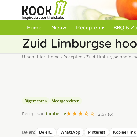
Home
Nieuw
Recepten
BBQ & Z
Zuid Limburgse ho
U bent hier:
Home
›
Recepten
›
Zuid Limburgse hoofdka
Bijgerechten
Vleesgerechten
★★★☆☆
Recept van
bobbeltje
2.67 (6)
Delen:
WhatsApp
Pinterest
Delen…
Kopieer link