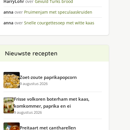
HarryLohr
over
Gevuld Turks brood
anna
over
Pruimenjam met speculaaskruiden
anna
over
Snelle courgettesoep met witte kaas
Nieuwste recepten
Zoet-zoute paprikapopcorn
9 augustus 2026
Frisse volkoren boterham met kaas,
komkommer, paprika en ei
9 augustus 2026
Preitaart met cantharellen