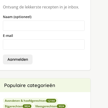
Ontvang de lekkerste recepten in je inbox.
Naam (optioneel)
E-mail
Aanmelden
Populaire categorieën
Avondeten & hoofdgerechten
12144
Bijgerechten
Vleesgerechten
3824
3024