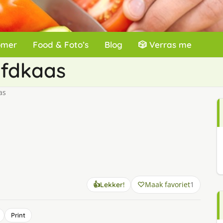
omer
Food & Foto’s
Blog
🎲 Verras me
ofdkaas
as
Maak favoriet
1
👍
Lekker!
Print