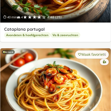
★★★★☆
⏱ 40 min
👥 4
4.48 (25)
Cataplana portugal
Avondeten & hoofdgerechten
Vis & zeevruchten
AI-kok
Maak favoriet
6
👍