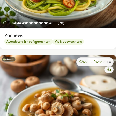
★★★★★
⏱ 30 min
👥 4
4.63 (78)
Zonnevis
Avondeten & hoofdgerechten
Vis & zeevruchten
AI-kok
Maak favoriet
14
👍