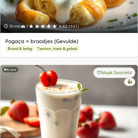
★★★★★
⏱ 70 min
👥 1
4.62 (101)
Pogaça = broodjes (Gevulde)
Brood & beleg
Taarten, koek & gebak
AI-kok
Maak favoriet
4
👍