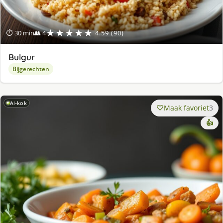
★★★★★
⏱ 30 min
👥 4
4.59 (90)
Bulgur
Bijgerechten
AI-kok
Maak favoriet
3
👍