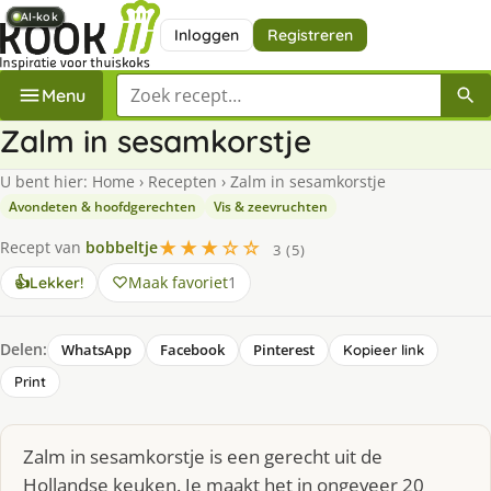
AI-kok
AI-kok
AI-kok
AI-kok
AI-kok
AI-kok
AI-kok
AI-kok
Inloggen
Registreren
Zoek een recept
Menu
Zalm in sesamkorstje
U bent hier:
Home
›
Recepten
›
Zalm in sesamkorstje
Avondeten & hoofdgerechten
Vis & zeevruchten
★★★☆☆
Recept van
bobbeltje
3 (5)
Maak favoriet
1
👍
Lekker!
Delen:
WhatsApp
Facebook
Pinterest
Kopieer link
Print
Zalm in sesamkorstje is een gerecht uit de
Hollandse keuken. Je maakt het in ongeveer 20