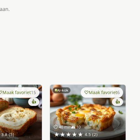
taan.
AI-kok
Maak favoriet
15
Maak favoriet
6
👍
👍
⏱ 40 min
👥 10
★★★★★
3.8 (5)
4.5 (2)