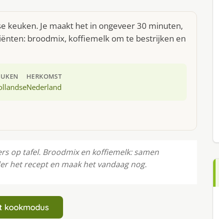
dse keuken. Je maakt het in ongeveer 30 minuten,
iënten: broodmix, koffiemelk om te bestrijken en
EUKEN
HERKOMST
ollandse
Nederland
ers op tafel. Broodmix en koffiemelk: samen
er het recept en maak het vandaag nog.
art kookmodus