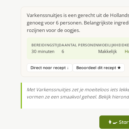
Varkenssnuitjes is een gerecht uit de Hollan
genoeg voor 6 personen. Belangrijkste ingred
rozijnen voor de oogjes.
BEREIDINGSTIJD
AANTAL PERSONEN
MOEILIJKHEID
K
30 minuten
6
Makkelijk
H
Direct naar recept ↓
Beoordeel dit recept ★
Met Varkenssnuitjes zet je moeiteloos iets lekk
vormen ze een smaakvol geheel. Bekijk hierond
👩‍🍳 St