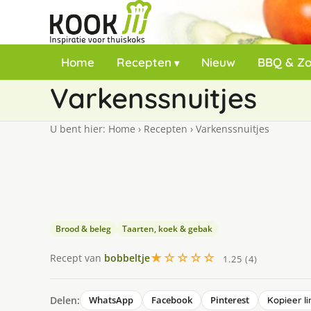
Home
Recepten
Nieuw
BBQ & Z
Varkenssnuitjes
U bent hier:
Home
›
Recepten
›
Varkenssnuitjes
Brood & beleg
Taarten, koek & gebak
★☆☆☆☆
Recept van
bobbeltje
1.25 (4)
Delen:
WhatsApp
Facebook
Pinterest
Kopieer li