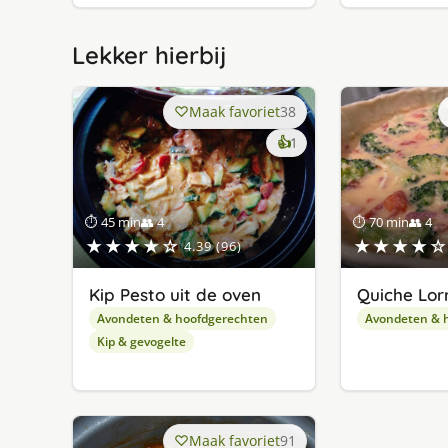
Lekker hierbij
Maak favoriet
38
keer
👍
1
lekker
gevonden
⏱ 45 min
👥 4
⏱ 70 min
👥 4
★★★★☆
★★★★☆
4.39 (96)
Kip Pesto uit de oven
Quiche Lor
Avondeten & hoofdgerechten
Avondeten & 
Kip & gevogelte
Maak favoriet
91