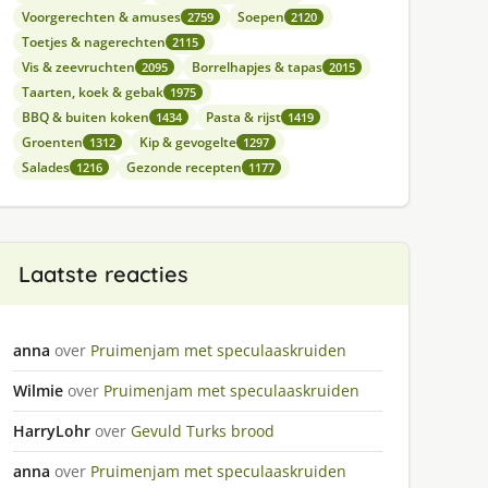
Voorgerechten & amuses
Soepen
2759
2120
Toetjes & nagerechten
2115
Vis & zeevruchten
Borrelhapjes & tapas
2095
2015
Taarten, koek & gebak
1975
BBQ & buiten koken
Pasta & rijst
1434
1419
Groenten
Kip & gevogelte
1312
1297
Salades
Gezonde recepten
1216
1177
Laatste reacties
anna
over
Pruimenjam met speculaaskruiden
Wilmie
over
Pruimenjam met speculaaskruiden
HarryLohr
over
Gevuld Turks brood
anna
over
Pruimenjam met speculaaskruiden