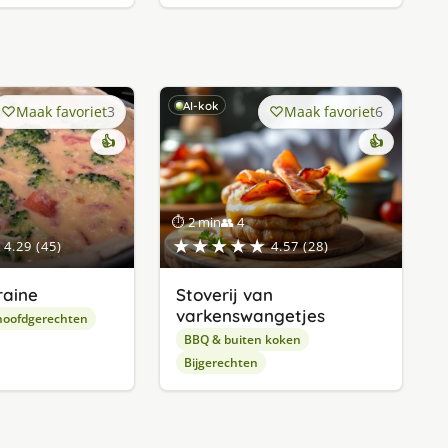
AI-kok
Maak favoriet
3
Maak favoriet
6
👍
👍
⏱ 2 min
👥 4
★★★★★
4.29 (45)
4.57 (28)
raine
Stoverij van
varkenswangetjes
hoofdgerechten
BBQ & buiten koken
Bijgerechten