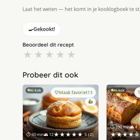
Laat het weten — het komt in je kooklogboek te s
🍳
Gekookt!
Beoordeel dit recept
★
★
★
★
★
Probeer dit ook
AI-kok
AI-kok
Maak favoriet
13
👍
⏱ 100 min
👥 4
★★★★★
★★★★☆
⏱ 60 min
👥 12
5 (2)