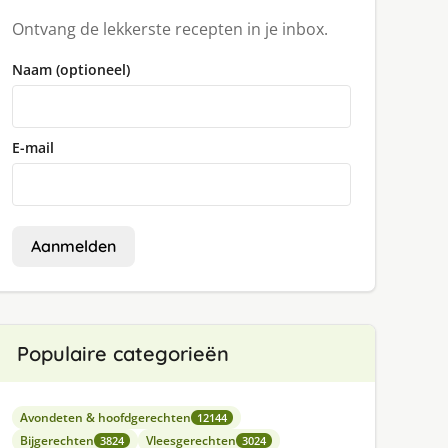
Ontvang de lekkerste recepten in je inbox.
Naam (optioneel)
E-mail
Aanmelden
Populaire categorieën
Avondeten & hoofdgerechten
12144
Bijgerechten
Vleesgerechten
3824
3024