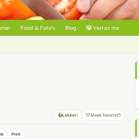
omer
Food & Foto’s
Blog
🎲 Verras me
Maak favoriet
5
👍
Lekker!
nk
Print