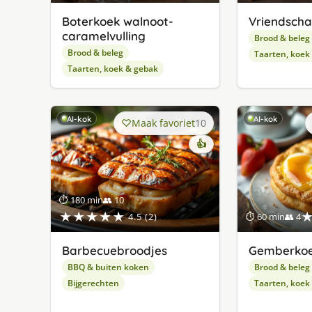
Boterkoek walnoot-
Vriendsch
caramelvulling
Brood & beleg
Brood & beleg
Taarten, koek
Taarten, koek & gebak
AI-kok
AI-kok
Maak favoriet
10
👍
⏱ 180 min
👥 10
★★★★★
4.5 (2)
⏱ 60 min
👥 4
Barbecuebroodjes
Gemberko
BBQ & buiten koken
Brood & beleg
Bijgerechten
Taarten, koek