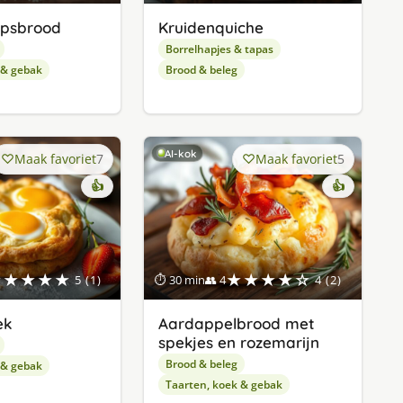
apsbrood
Kruidenquiche
Borrelhapjes & tapas
 & gebak
Brood & beleg
AI-kok
Maak favoriet
7
Maak favoriet
5
👍
👍
★★★★★
★★★★☆
5 (1)
⏱ 30 min
👥 4
4 (2)
ek
Aardappelbrood met
spekjes en rozemarijn
Brood & beleg
 & gebak
Taarten, koek & gebak