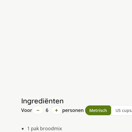
Ingrediënten
−
+
Voor
6
personen
Metrisch
US cups
1 pak broodmix