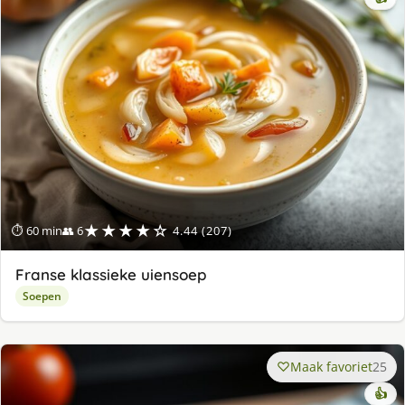
★★★★☆
⏱ 60 min
👥 6
4.44 (207)
Franse klassieke uiensoep
Soepen
Maak favoriet
25
👍