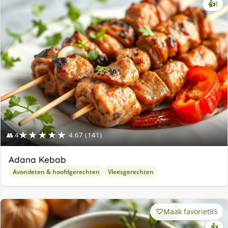
ke
👍
1
lek
ge
★★★★★
👥 4
4.67 (141)
Adana Kebab
Avondeten & hoofdgerechten
Vleesgerechten
Maak favoriet
85
👍