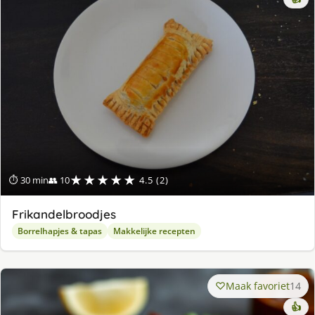
★★★★★
⏱ 30 min
👥 10
4.5 (2)
Frikandelbroodjes
Borrelhapjes & tapas
Makkelijke recepten
Maak favoriet
14
👍