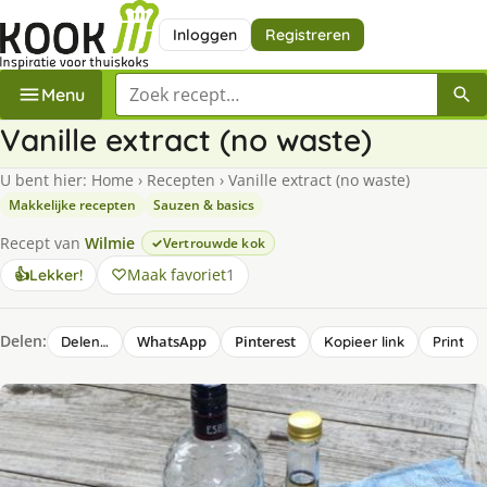
Inloggen
Registreren
Zoek een recept
Menu
Vanille extract (no waste)
U bent hier:
Home
›
Recepten
›
Vanille extract (no waste)
Makkelijke recepten
Sauzen & basics
Recept van
Wilmie
Vertrouwde kok
Maak favoriet
1
👍
Lekker!
Delen:
WhatsApp
Pinterest
Delen…
Kopieer link
Print