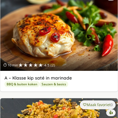
★★★★★
⏱ 10 min
4.5 (2)
A – Klasse kip saté in marinade
BBQ & buiten koken
Sauzen & basics
Maak favoriet
0
👍