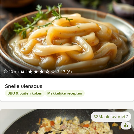
★★★☆☆
⏱ 10 min
👥 4
3.17 (6)
Snelle uiensaus
BBQ & buiten koken
Makkelijke recepten
Maak favoriet
7
👍