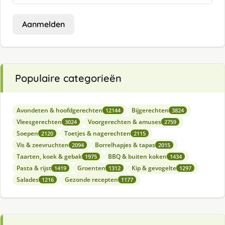
Aanmelden
Populaire categorieën
Avondeten & hoofdgerechten
Bijgerechten
12144
3824
Vleesgerechten
Voorgerechten & amuses
3024
2759
Soepen
Toetjes & nagerechten
2120
2115
Vis & zeevruchten
Borrelhapjes & tapas
2094
2015
Taarten, koek & gebak
BBQ & buiten koken
1975
1434
Pasta & rijst
Groenten
Kip & gevogelte
1419
1312
1297
Salades
Gezonde recepten
1216
1177