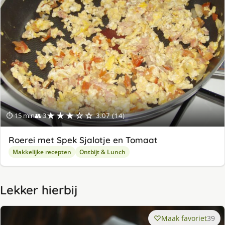
★★★☆☆
⏱ 15 min
👥 3
3.07 (14)
Roerei met Spek Sjalotje en Tomaat
Makkelijke recepten
Ontbijt & Lunch
Lekker hierbij
Maak favoriet
39