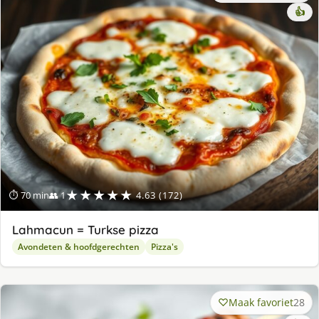
👍
★★★★★
⏱ 70 min
👥 1
4.63 (172)
Lahmacun = Turkse pizza
Avondeten & hoofdgerechten
Pizza's
Maak favoriet
28