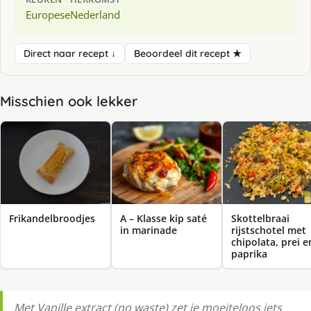
Europese
Nederland
Direct naar recept ↓
Beoordeel dit recept ★
Misschien ook lekker
Frikandelbroodjes
A – Klasse kip saté
Skottelbraai
in marinade
rijstschotel met
chipolata, prei e
paprika
Met Vanille extract (no waste) zet je moeiteloos iets