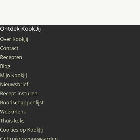
Ontdek KookJij
Over KookJij
Contact
Recepten
Blog
Mijn KookJij
Nieuwsbrief
Recept insturen
Boodschappenlijst
Weekmenu
Thuis koks
Cookies op KookJij
Gebruikersvoorwaarden