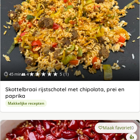
★★★★★
⏱ 45 min
👥 4
5 (1)
Skottelbraai rijstschotel met chipolata, prei en
paprika
Makkelijke recepten
Maak favoriet
0
👍