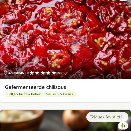
★★★★★
⏱ 45 min
👥 10
5 (1)
Gefermenteerde chilisaus
BBQ & buiten koken
Sauzen & basics
Maak favoriet
11
👍