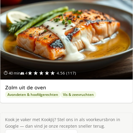
★★★★★
⏱ 40 min
👥 4
4.56 (117)
Zalm uit de oven
Avondeten & hoofdgerechten
Vis & zeevruchten
Kook je vaker met KookJij? Stel ons in als voorkeursbron in
Google — dan vind je onze recepten sneller terug.