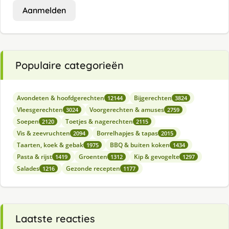
Aanmelden
Populaire categorieën
Avondeten & hoofdgerechten
Bijgerechten
12144
3824
Vleesgerechten
Voorgerechten & amuses
3024
2759
Soepen
Toetjes & nagerechten
2120
2115
Vis & zeevruchten
Borrelhapjes & tapas
2094
2015
Taarten, koek & gebak
BBQ & buiten koken
1975
1434
Pasta & rijst
Groenten
Kip & gevogelte
1419
1312
1297
Salades
Gezonde recepten
1216
1177
Laatste reacties