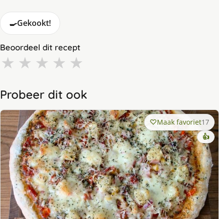
🍳
Gekookt!
Beoordeel dit recept
★
★
★
★
★
Probeer dit ook
Maak favoriet
17
👍