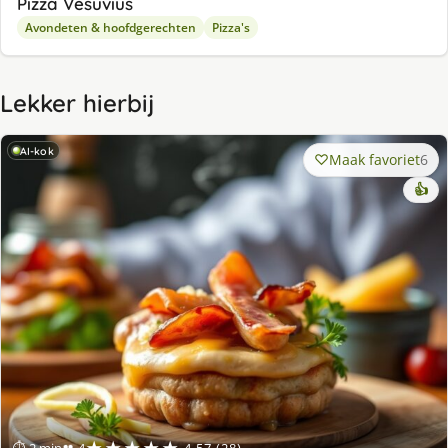
Pizza Vesuvius
Avondeten & hoofdgerechten
Pizza's
Lekker hierbij
AI-kok
Maak favoriet
6
👍
★★★★★
⏱ 2 min
👥 4
4.57 (28)