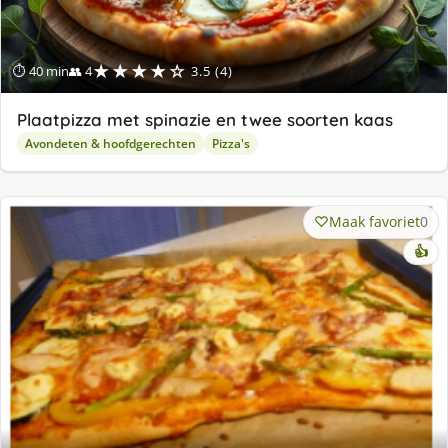
★★★★☆
⏱ 40 min
👥 4
3.5 (4)
Plaatpizza met spinazie en twee soorten kaas
Avondeten & hoofdgerechten
Pizza's
Maak favoriet
0
👍