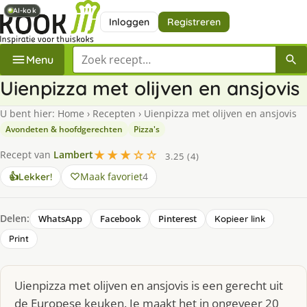
AI-kok
AI-kok
Inloggen
Registreren
Zoek een recept
Menu
Uienpizza met olijven en ansjovis
U bent hier:
Home
›
Recepten
›
Uienpizza met olijven en ansjovis
Avondeten & hoofdgerechten
Pizza's
★★★☆☆
Recept van
Lambert
3.25 (4)
Maak favoriet
4
👍
Lekker!
Delen:
WhatsApp
Facebook
Pinterest
Kopieer link
Print
Uienpizza met olijven en ansjovis is een gerecht uit
de Europese keuken. Je maakt het in ongeveer 20