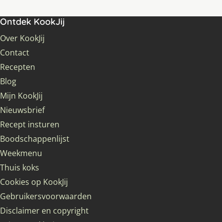
Ontdek KookJij
Over KookJij
Contact
Recepten
Blog
Mijn KookJij
Nieuwsbrief
Recept insturen
Boodschappenlijst
Weekmenu
Thuis koks
Cookies op KookJij
Gebruikersvoorwaarden
Disclaimer en copyright