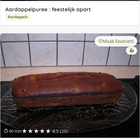
Aardappelpuree : feestelijk apart
Aardappels
Maak favoriet
6
👍
★★★★★
⏱ 60 min
4.5 (20)