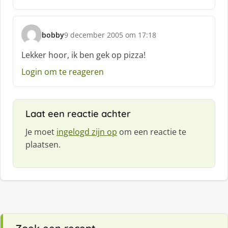
e
e
f
bobby
9 december 2005 om 17:18
:
s
c
Lekker hoor, ik ben gek op pizza!
h
Login om te reageren
r
e
e
f
Laat een reactie achter
:
Je moet
ingelogd zijn op
om een reactie te
plaatsen.