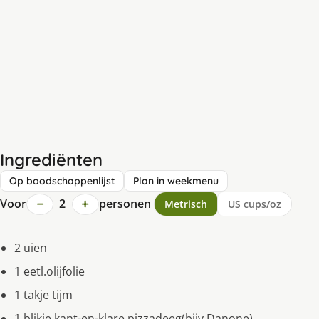
Ingrediënten
Op boodschappenlijst
Plan in weekmenu
−
+
Voor
2
personen
Metrisch
US cups/oz
2 uien
1 eetl.olijfolie
1 takje tijm
1 blikje kant-en-klare pizzadeeg(bijv.Danone)