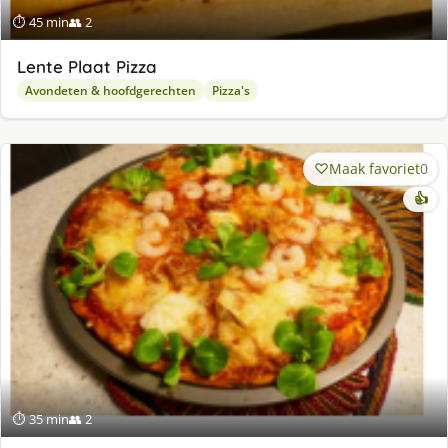
⏱ 45 min
👥 2
Lente Plaat Pizza
Avondeten & hoofdgerechten
Pizza's
Maak favoriet
0
👍
⏱ 35 min
👥 2