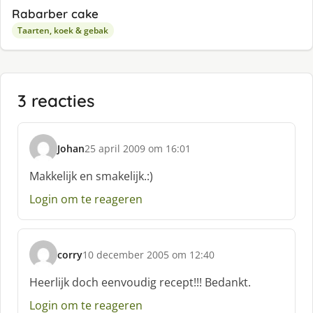
Rabarber cake
Taarten, koek & gebak
3 reacties
Johan
25 april 2009 om 16:01
s
c
Makkelijk en smakelijk.:)
h
Login om te reageren
r
e
e
f
corry
10 december 2005 om 12:40
:
s
c
Heerlijk doch eenvoudig recept!!! Bedankt.
h
Login om te reageren
r