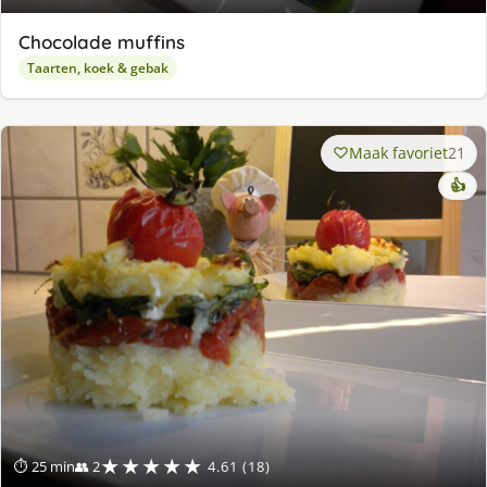
Chocolade muffins
Taarten, koek & gebak
Maak favoriet
21
👍
★★★★★
⏱ 25 min
👥 2
4.61 (18)