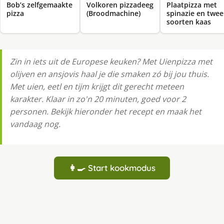
Bob’s zelfgemaakte
Volkoren pizzadeeg
Plaatpizza met
pizza
(Broodmachine)
spinazie en twee
soorten kaas
Zin in iets uit de Europese keuken? Met Uienpizza met
olijven en ansjovis haal je die smaken zó bij jou thuis.
Met uien, eetl en tijm krijgt dit gerecht meteen
karakter. Klaar in zo'n 20 minuten, goed voor 2
personen. Bekijk hieronder het recept en maak het
vandaag nog.
👩‍🍳 Start kookmodus