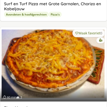
Surf en Turf Pizza met Grote Garnalen, Chorizo en
Kabeljauw
Avondeten & hoofdgerechten
Pizza's
Maak favoriet
0
👍
⏱ 60 min
👥 2