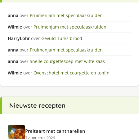
anna
over
Pruimenjam met speculaaskruiden
Wilmie
over
Pruimenjam met speculaaskruiden
HarryLohr
over
Gevuld Turks brood
anna
over
Pruimenjam met speculaaskruiden
anna
over
Snelle courgettesoep met witte kaas
Wilmie
over
Ovenschotel met courgette en tonijn
Nieuwste recepten
Preitaart met cantharellen
7 augustus 2026