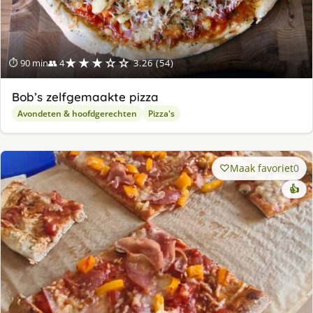
★★★☆☆
⏱ 90 min
👥 4
3.26 (54)
Bob’s zelfgemaakte pizza
Avondeten & hoofdgerechten
Pizza's
Maak favoriet
0
👍