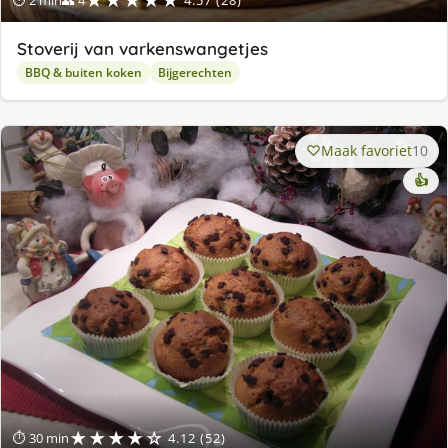
Stoverij van varkenswangetjes
BBQ & buiten koken
Bijgerechten
Maak favoriet
10
👍
★★★★☆
⏱ 30 min
4.12 (52)