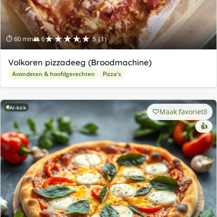
★★★★★
⏱ 60 min
👥 6
5 (1)
Volkoren pizzadeeg (Broodmachine)
Avondeten & hoofdgerechten
Pizza's
AI-kok
Maak favoriet
8
👍