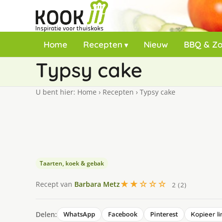
Home
Recepten
Nieuw
BBQ & Z
Typsy cake
U bent hier:
Home
›
Recepten
›
Typsy cake
Taarten, koek & gebak
★★☆☆☆
Recept van
Barbara Metz
2 (2)
Delen:
WhatsApp
Facebook
Pinterest
Kopieer li