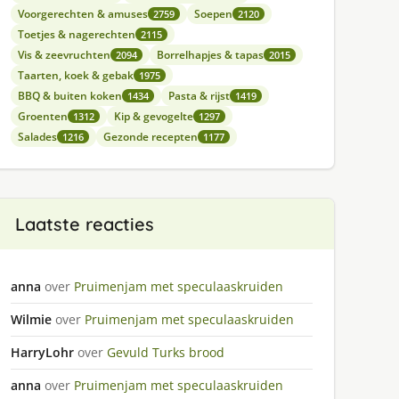
Voorgerechten & amuses
Soepen
2759
2120
Toetjes & nagerechten
2115
Vis & zeevruchten
Borrelhapjes & tapas
2094
2015
Taarten, koek & gebak
1975
BBQ & buiten koken
Pasta & rijst
1434
1419
Groenten
Kip & gevogelte
1312
1297
Salades
Gezonde recepten
1216
1177
Laatste reacties
anna
over
Pruimenjam met speculaaskruiden
Wilmie
over
Pruimenjam met speculaaskruiden
HarryLohr
over
Gevuld Turks brood
anna
over
Pruimenjam met speculaaskruiden