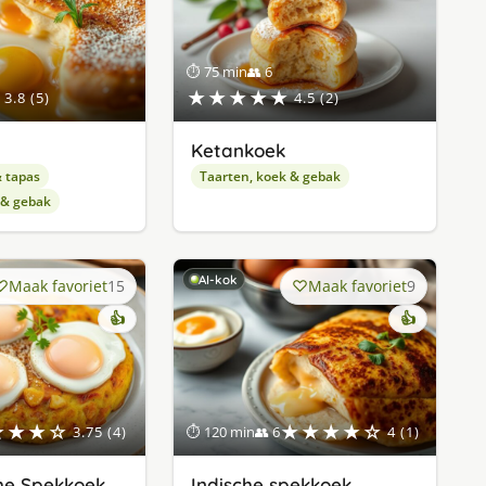
⏱ 75 min
👥 6
★★★★★
3.8 (5)
4.5 (2)
Ketankoek
& tapas
Taarten, koek & gebak
 & gebak
AI-kok
Maak favoriet
15
Maak favoriet
9
👍
👍
★★★☆
★★★★☆
3.75 (4)
⏱ 120 min
👥 6
4 (1)
he Spekkoek
Indische spekkoek