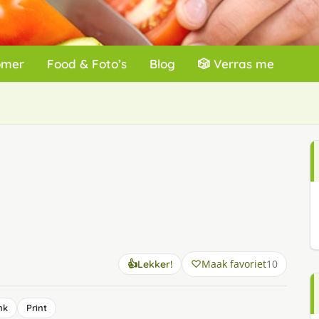
omer
Food & Foto’s
Blog
🎲 Verras me
Maak favoriet
10
👍
Lekker!
nk
Print