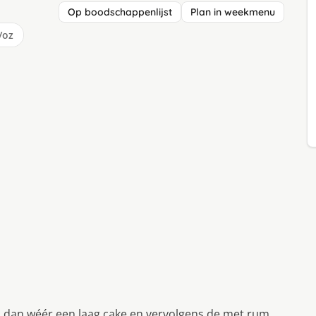
Op boodschappenlijst
Plan in weekmenu
/oz
 dan wéér een laag cake en vervolgens de met rum