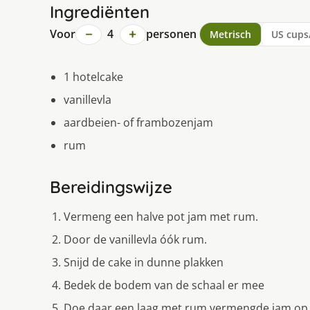
Ingrediënten
−
+
Voor
4
personen
Metrisch
US cups
1 hotelcake
vanillevla
aardbeien- of frambozenjam
rum
Bereidingswijze
Vermeng een halve pot jam met rum.
Door de vanillevla óók rum.
Snijd de cake in dunne plakken
Bedek de bodem van de schaal er mee
Doe daar een laag met rum vermengde jam op,