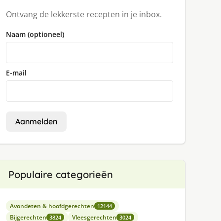
Ontvang de lekkerste recepten in je inbox.
Naam (optioneel)
E-mail
Aanmelden
Populaire categorieën
Avondeten & hoofdgerechten
12144
Bijgerechten
Vleesgerechten
3824
3024