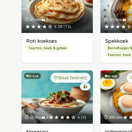
⏱ 45 min
👥 6
⏱ 120 min
👥 12
★★★★☆
★★★★☆
4.38 (13)
Roti koekoes
Spekkoek
Taarten, koek & gebak
Borrelhapjes 
Taarten, koek
AI-kok
AI-kok
Maak favoriet
2
👍
★★★★☆
★
⏱ 25 min
👥 4
4 (3)
⏱ 300 min
Nagasari
Indonesisc