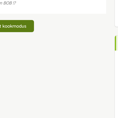
n BOB !?
art kookmodus