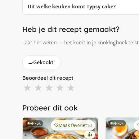
Uit welke keuken komt Typsy cake?
Heb je dit recept gemaakt?
Laat het weten — het komt in je kooklogboek te s
🍳
Gekookt!
Beoordeel dit recept
★
★
★
★
★
Probeer dit ook
AI-kok
AI-kok
Maak favoriet
13
👍