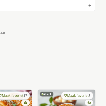
taan.
AI-kok
Maak favoriet
17
Maak favoriet
5
👍
👍