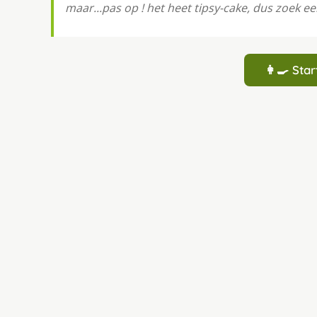
maar...pas op ! het heet tipsy-cake, dus zoek ee
👩‍🍳 St