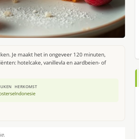
uken. Je maakt het in ongeveer 120 minuten,
ënten: hotelcake, vanillevla en aardbeien- of
EUKEN
HERKOMST
osterse
Indonesie
ke.