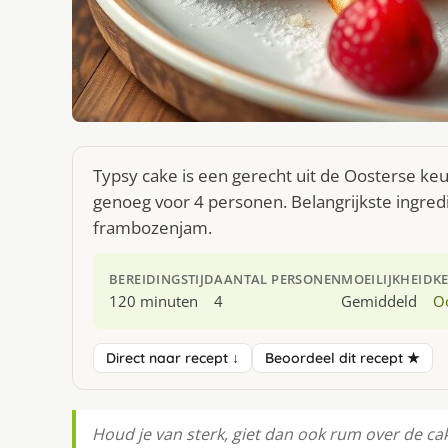
Typsy cake is een gerecht uit de Oosterse ke
genoeg voor 4 personen. Belangrijkste ingredi
frambozenjam.
BEREIDINGSTIJD
AANTAL PERSONEN
MOEILIJKHEID
K
120 minuten
4
Gemiddeld
O
Direct naar recept ↓
Beoordeel dit recept ★
Houd je van sterk, giet dan ook rum over de ca