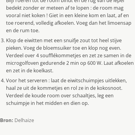
Blijf roeren tot de room bindt en de rug van de lepel
bedekt zonder er meteen af te lopen : de room mag
vooral niet koken ! Giet in een kleine kom en laat, af en
toe roerend, volledig afkoelen. Voeg dan het limoensap
en de rum toe.
Klop de eiwitten met een snuifje zout tot heel stijve
pieken. Voeg de bloemsuiker toe en klop nog even.
Verdeel over 4 soufflékommetjes en zet ze samen in de
microgolfoven gedurende 2 min op 600 W. Laat afkoelen
en zet in de koelkast.
Voor het serveren : laat de eiwitschuimpjes uitlekken,
haal ze uit de kommetjes en rol ze in de kokosnoot.
Verdeel de koude room over schaaltjes, leg een
schuimpje in het midden en dien op.
Bron:
Delhaize