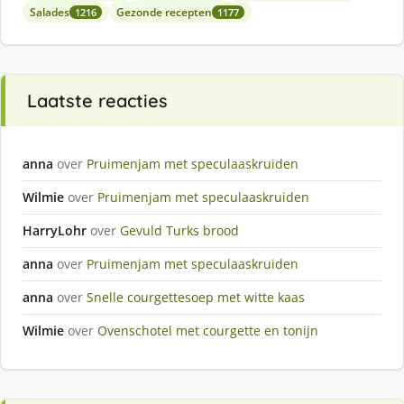
Salades
Gezonde recepten
1216
1177
Laatste reacties
anna
over
Pruimenjam met speculaaskruiden
Wilmie
over
Pruimenjam met speculaaskruiden
HarryLohr
over
Gevuld Turks brood
anna
over
Pruimenjam met speculaaskruiden
anna
over
Snelle courgettesoep met witte kaas
Wilmie
over
Ovenschotel met courgette en tonijn