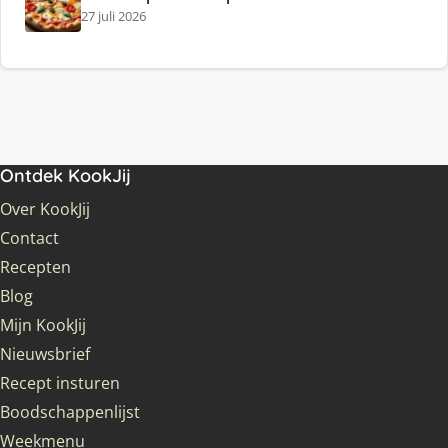
27 juli 2026
Ontdek KookJij
Over KookJij
Contact
Recepten
Blog
Mijn KookJij
Nieuwsbrief
Recept insturen
Boodschappenlijst
Weekmenu