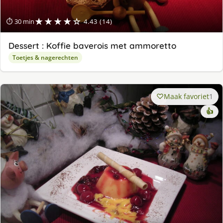
★★★★☆
⏱ 30 min
4.43 (14)
Dessert : Koffie baverois met ammoretto
Toetjes & nagerechten
Maak favoriet
1
👍