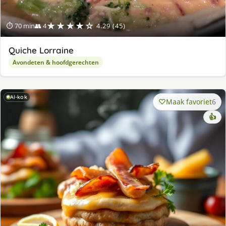
★★★★☆
⏱ 70 min
👥 4
4.29 (45)
Quiche Lorraine
Avondeten & hoofdgerechten
AI-kok
Maak favoriet
6
👍