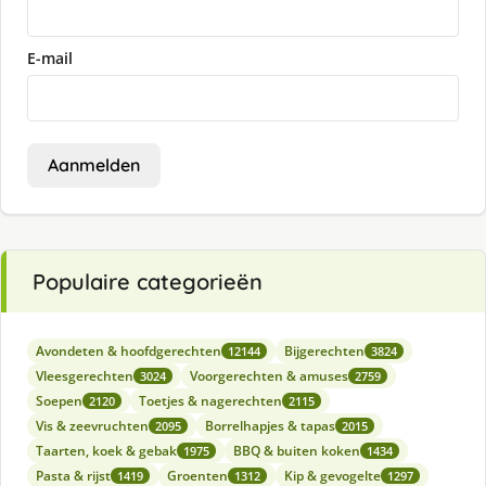
E-mail
Aanmelden
Populaire categorieën
Avondeten & hoofdgerechten
Bijgerechten
12144
3824
Vleesgerechten
Voorgerechten & amuses
3024
2759
Soepen
Toetjes & nagerechten
2120
2115
Vis & zeevruchten
Borrelhapjes & tapas
2095
2015
Taarten, koek & gebak
BBQ & buiten koken
1975
1434
Pasta & rijst
Groenten
Kip & gevogelte
1419
1312
1297