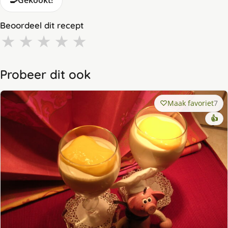
🍳
Gekookt!
Beoordeel dit recept
★
★
★
★
★
Probeer dit ook
Maak favoriet
7
👍