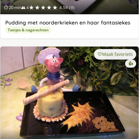
★★★★★
⏱ 20 min
👥 4
4.56 (9)
Pudding met noorderkrieken en haar fantasiekes
Toetjes & nagerechten
Maak favoriet
6
👍