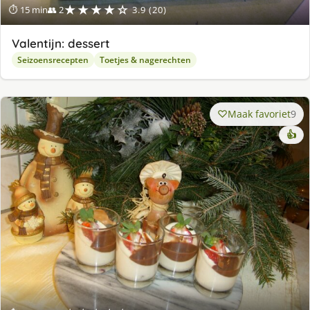
★★★★☆
⏱ 15 min
👥 2
3.9 (20)
Valentijn: dessert
Seizoensrecepten
Toetjes & nagerechten
Maak favoriet
9
👍