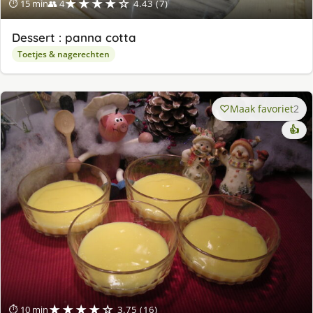
★★★★☆
⏱ 15 min
👥 4
4.43 (7)
Dessert : panna cotta
Toetjes & nagerechten
Maak favoriet
2
👍
★★★★☆
⏱ 10 min
3.75 (16)