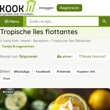
Inloggen
Registreren
Zoek een recept
Menu
Tropische îles flottantes
U bent hier:
Home
›
Recepten
›
Tropische îles flottantes
Toetjes & nagerechten
Maak favoriet
1
Recept van
fijnproever
👍
Lekker!
Delen:
WhatsApp
Facebook
Pinterest
Kopieer link
Print
AI-kok