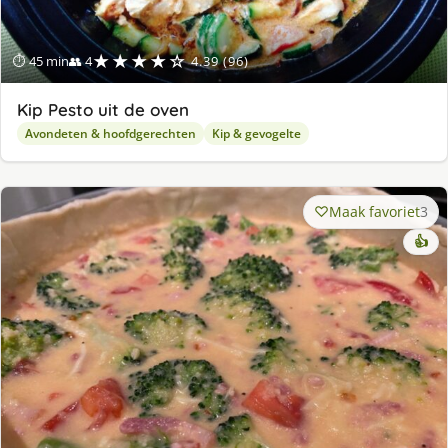
★★★★☆
⏱ 45 min
👥 4
4.39 (96)
Kip Pesto uit de oven
Avondeten & hoofdgerechten
Kip & gevogelte
Maak favoriet
3
👍