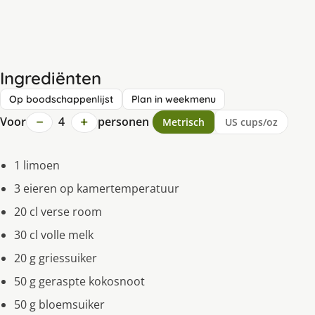
Ingrediënten
Op boodschappenlijst
Plan in weekmenu
−
+
Voor
4
personen
Metrisch
US cups/oz
1 limoen
3 eieren op kamertemperatuur
20 cl verse room
30 cl volle melk
20 g griessuiker
50 g geraspte kokosnoot
50 g bloemsuiker