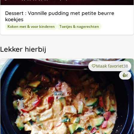
Dessert : Vannille pudding met petite beurre
koekjes
Koken met & voor kinderen
Toetjes & nagerechten
Lekker hierbij
Maak favoriet
38
ke
👍
1
lek
ge