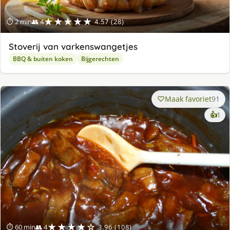
★★★★★
⏱ 2 min
👥 4
4.57 (28)
Stoverij van varkenswangetjes
BBQ & buiten koken
Bijgerechten
Maak favoriet
91
ke
👍
1
lek
ge
★★★★☆
⏱ 60 min
👥 4
3.96 (108)