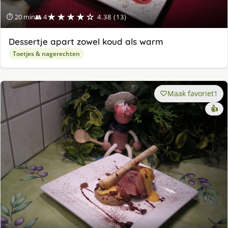
★★★★☆
⏱ 20 min
👥 4
4.38 (13)
Dessertje apart zowel koud als warm
Toetjes & nagerechten
Maak favoriet
1
👍