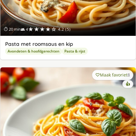
★★★★☆
⏱ 20 min
👥 4
4.2 (5)
Pasta met roomsaus en kip
Avondeten & hoofdgerechten
Pasta & rijst
Maak favoriet
8
👍