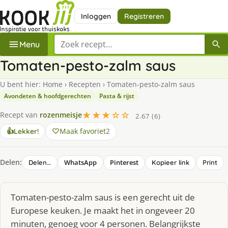
Inloggen
Registreren
Zoek een recept
Menu
Tomaten-pesto-zalm saus
U bent hier:
Home
›
Recepten
›
Tomaten-pesto-zalm saus
Avondeten & hoofdgerechten
Pasta & rijst
★★★☆☆
Recept van
rozenmeisje
2.67 (6)
Maak favoriet
2
👍
Lekker!
Delen:
WhatsApp
Pinterest
Delen…
Kopieer link
Print
Tomaten-pesto-zalm saus is een gerecht uit de
Europese keuken. Je maakt het in ongeveer 20
minuten, genoeg voor 4 personen. Belangrijkste