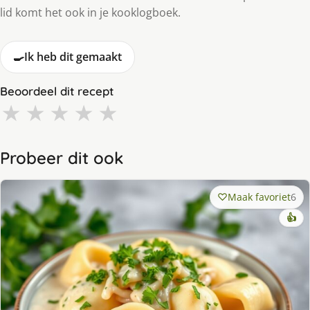
lid komt het ook in je kooklogboek.
🍳
Ik heb dit gemaakt
Beoordeel dit recept
★
★
★
★
★
Probeer dit ook
Maak favoriet
6
👍