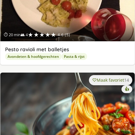
★★★★★
⏱ 20 min
👥 4
4.6 (5)
Pesto ravioli met balletjes
Avondeten & hoofdgerechten
Pasta & rijst
Maak favoriet
14
👍