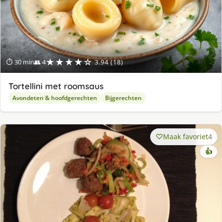
★★★★☆
⏱ 30 min
👥 4
3.94 (18)
Tortellini met roomsaus
Avondeten & hoofdgerechten
Bijgerechten
Maak favoriet
4
👍