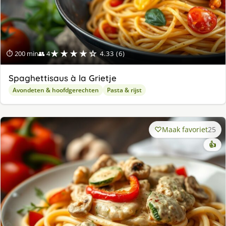
★★★★☆
⏱ 200 min
👥 4
4.33 (6)
Spaghettisaus à la Grietje
Avondeten & hoofdgerechten
Pasta & rijst
Maak favoriet
25
👍