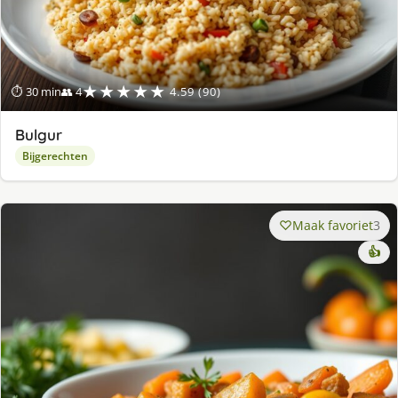
★★★★★
⏱ 30 min
👥 4
4.59 (90)
Bulgur
Bijgerechten
Maak favoriet
3
👍