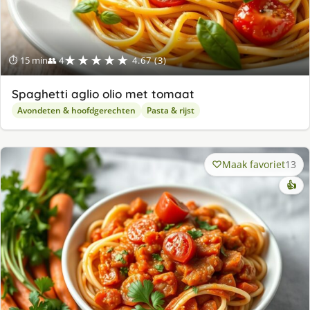
★★★★★
⏱ 15 min
👥 4
4.67 (3)
Spaghetti aglio olio met tomaat
Avondeten & hoofdgerechten
Pasta & rijst
Maak favoriet
13
👍