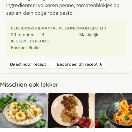
ingrediënten: volkoren penne, tomatenblokjes op
sap en klein potje rode pesto.
BEREIDINGSTIJD
AANTAL PERSONEN
MOEILIJKHEID
20 minuten
4
Makkelijk
KEUKEN
HERKOMST
Europese
Italie
Direct naar recept ↓
Beoordeel dit recept ★
Misschien ook lekker