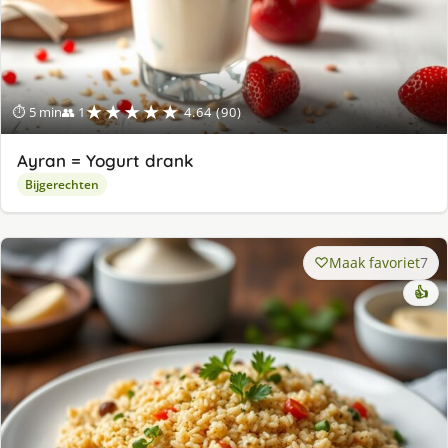
★★★★★
⏱ 5 min
👥 1
4.64 (90)
Ayran = Yogurt drank
Bijgerechten
Maak favoriet
7
👍