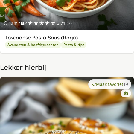
★★★★☆
⏱ 40 min
👥 4
3.71 (7)
Toscaanse Pasta Saus (Ragù)
Avondeten & hoofdgerechten
Pasta & rijst
Lekker hierbij
Maak favoriet
19
👍