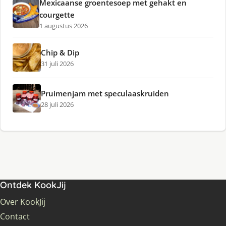
Mexicaanse groentesoep met gehakt en
courgette
1 augustus 2026
Chip & Dip
31 juli 2026
Pruimenjam met speculaaskruiden
28 juli 2026
Ontdek KookJij
Over KookJij
Contact