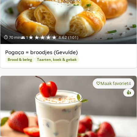
★★★★★
⏱ 70 min
👥 1
4.62 (101)
Pogaça = broodjes (Gevulde)
Brood & beleg
Taarten, koek & gebak
Maak favoriet
4
👍