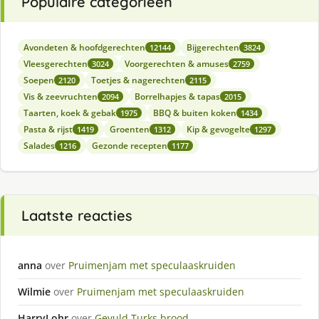
Populaire categorieën
Avondeten & hoofdgerechten
Bijgerechten
12144
3824
Vleesgerechten
Voorgerechten & amuses
3024
2759
Soepen
Toetjes & nagerechten
2120
2115
Vis & zeevruchten
Borrelhapjes & tapas
2094
2015
Taarten, koek & gebak
BBQ & buiten koken
1975
1434
Pasta & rijst
Groenten
Kip & gevogelte
1419
1312
1297
Salades
Gezonde recepten
1216
1177
Laatste reacties
anna
over
Pruimenjam met speculaaskruiden
Wilmie
over
Pruimenjam met speculaaskruiden
HarryLohr
over
Gevuld Turks brood