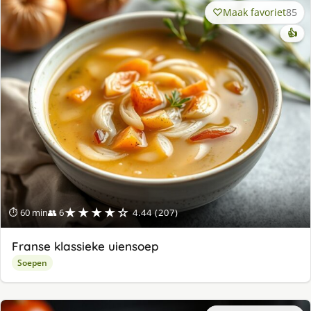
Maak favoriet
85
👍
★★★★☆
⏱ 60 min
👥 6
4.44 (207)
Franse klassieke uiensoep
Soepen