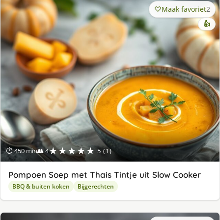
Maak favoriet
2
👍
★★★★★
⏱ 450 min
👥 4
5 (1)
Pompoen Soep met Thais Tintje uit Slow Cooker
BBQ & buiten koken
Bijgerechten