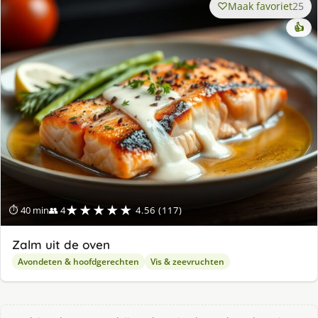
Maak favoriet
25
👍
★★★★★
⏱ 40 min
👥 4
4.56 (117)
Zalm uit de oven
Avondeten & hoofdgerechten
Vis & zeevruchten