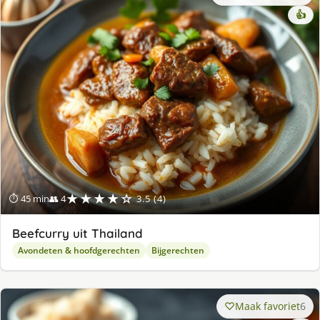
👍
★★★★☆
⏱ 45 min
👥 4
3.5 (4)
Beefcurry uit Thailand
Avondeten & hoofdgerechten
Bijgerechten
Maak favoriet
6