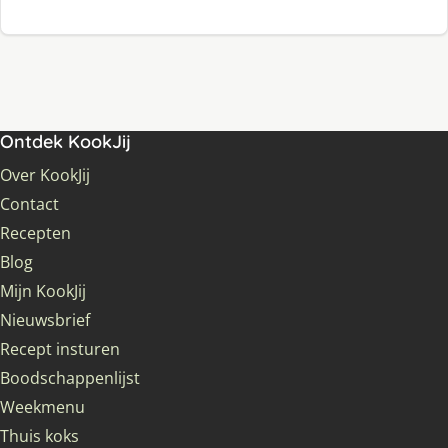
Ontdek KookJij
Over KookJij
Contact
Recepten
Blog
Mijn KookJij
Nieuwsbrief
Recept insturen
Boodschappenlijst
Weekmenu
Thuis koks