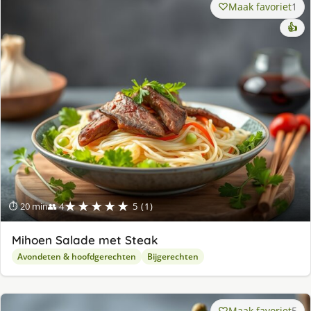
Maak favoriet
1
👍
★★★★★
⏱ 20 min
👥 4
5 (1)
Mihoen Salade met Steak
Avondeten & hoofdgerechten
Bijgerechten
Maak favoriet
5