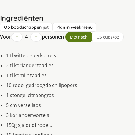
Ingrediënten
Op boodschappenlijst
Plan in weekmenu
−
+
Voor
4
personen
Metrisch
US cups/oz
1 tl witte peperkorrels
2 tl korianderzaadjes
1 tl komijnzaadjes
10 rode, gedroogde chilipepers
1 stengel citroengras
5 cm verse laos
3 korianderwortels
150g sjalot of rode ui