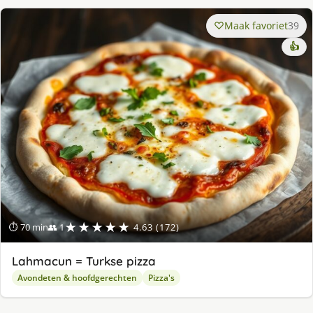
Maak favoriet
39
👍
★★★★★
⏱ 70 min
👥 1
4.63 (172)
Lahmacun = Turkse pizza
Avondeten & hoofdgerechten
Pizza's