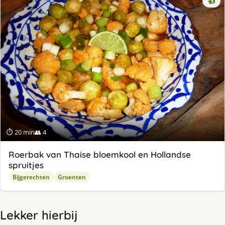
👍
⏱ 20 min
👥 4
Roerbak van Thaise bloemkool en Hollandse
spruitjes
Bijgerechten
Groenten
Lekker hierbij