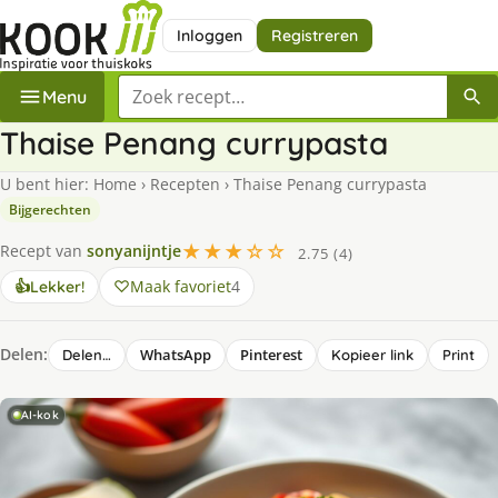
Inloggen
Registreren
Zoek een recept
Menu
Thaise Penang currypasta
U bent hier:
Home
›
Recepten
›
Thaise Penang currypasta
Bijgerechten
★★★☆☆
Recept van
sonyanijntje
2.75 (4)
Maak favoriet
4
👍
Lekker!
Delen:
WhatsApp
Pinterest
Delen…
Kopieer link
Print
AI-kok