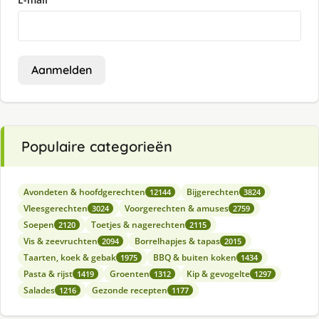
Aanmelden
Populaire categorieën
Avondeten & hoofdgerechten
Bijgerechten
12144
3824
Vleesgerechten
Voorgerechten & amuses
3024
2759
Soepen
Toetjes & nagerechten
2120
2115
Vis & zeevruchten
Borrelhapjes & tapas
2094
2015
Taarten, koek & gebak
BBQ & buiten koken
1975
1434
Pasta & rijst
Groenten
Kip & gevogelte
1419
1312
1297
Salades
Gezonde recepten
1216
1177