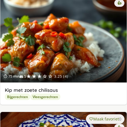
👍
★★★☆☆
⏱ 75 min
👥 5
3.25 (4)
Kip met zoete chilisaus
Bijgerechten
Vleesgerechten
Maak favoriet
0