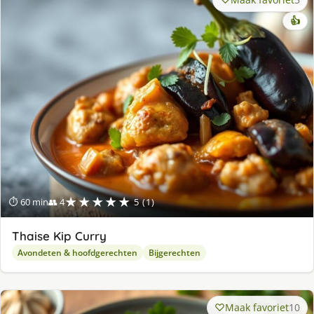
👍
★★★★★
⏱ 60 min
👥 4
5 (1)
Thaise Kip Curry
Avondeten & hoofdgerechten
Bijgerechten
Maak favoriet
10