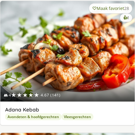
Maak favoriet
28
ke
👍
1
lek
ge
★★★★★
👥 4
4.67 (141)
Adana Kebab
Avondeten & hoofdgerechten
Vleesgerechten