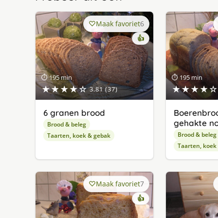
Maak favoriet
6
👍
⏱ 195 min
⏱ 195 min
★★★★☆
★★★★☆
3.81 (37)
6 granen brood
Boerenbroo
gehakte n
Brood & beleg
Brood & beleg
Taarten, koek & gebak
Taarten, koek
Maak favoriet
7
👍