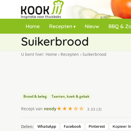
Home
Recepten
Nieuw
BBQ & Z
Suikerbrood
U bent hier:
Home
›
Recepten
›
Suikerbrood
Brood & beleg
Taarten, koek & gebak
★★★☆☆
Recept van
neody
3.33 (3)
Delen:
WhatsApp
Facebook
Pinterest
Kopieer li