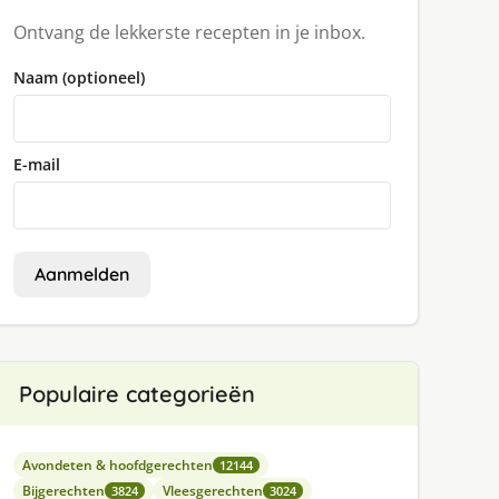
Ontvang de lekkerste recepten in je inbox.
Naam (optioneel)
E-mail
Aanmelden
Populaire categorieën
Avondeten & hoofdgerechten
12144
Bijgerechten
Vleesgerechten
3824
3024