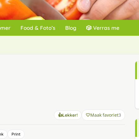
omer
Food & Foto’s
Blog
🎲 Verras me
Maak favoriet
3
👍
Lekker!
nk
Print