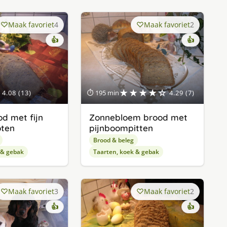
Maak favoriet
4
Maak favoriet
2
👍
👍
★★★★☆
4.08 (13)
⏱ 195 min
4.29 (7)
d met fijn
Zonnebloem brood met
oten
pijnboompitten
Brood & beleg
 & gebak
Taarten, koek & gebak
Maak favoriet
3
Maak favoriet
2
👍
👍