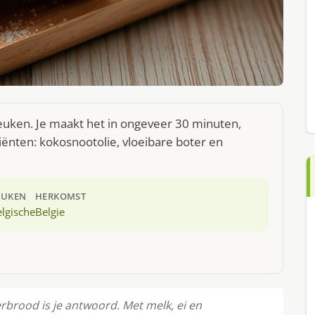
keuken. Je maakt het in ongeveer 30 minuten,
iënten: kokosnootolie, vloeibare boter en
EUKEN
HERKOMST
lgische
Belgie
rbrood is je antwoord. Met melk, ei en