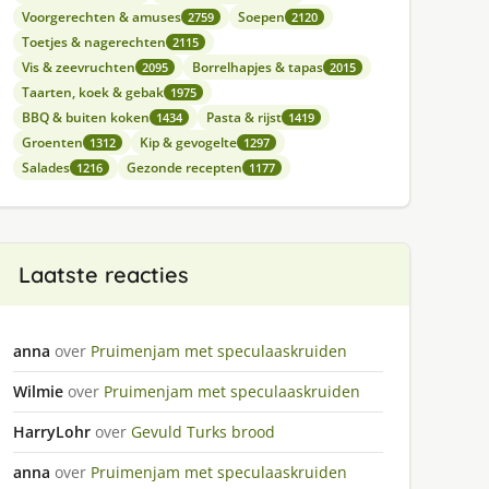
Voorgerechten & amuses
Soepen
2759
2120
Toetjes & nagerechten
2115
Vis & zeevruchten
Borrelhapjes & tapas
2095
2015
Taarten, koek & gebak
1975
BBQ & buiten koken
Pasta & rijst
1434
1419
Groenten
Kip & gevogelte
1312
1297
Salades
Gezonde recepten
1216
1177
Laatste reacties
anna
over
Pruimenjam met speculaaskruiden
Wilmie
over
Pruimenjam met speculaaskruiden
HarryLohr
over
Gevuld Turks brood
anna
over
Pruimenjam met speculaaskruiden