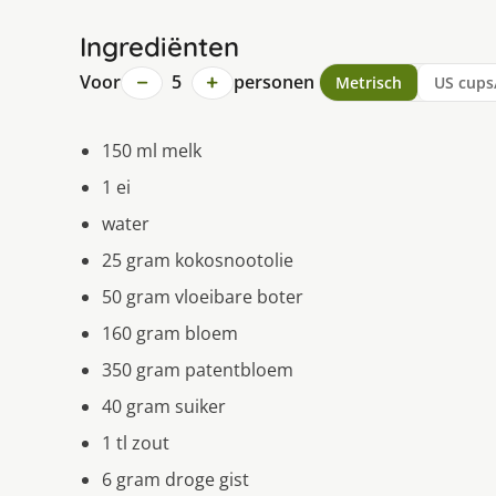
Ingrediënten
−
+
Voor
5
personen
Metrisch
US cups
150 ml melk
1 ei
water
25 gram kokosnootolie
50 gram vloeibare boter
160 gram bloem
350 gram patentbloem
40 gram suiker
1 tl zout
6 gram droge gist