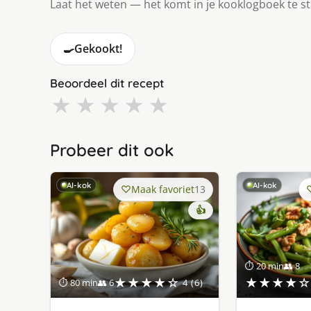
Laat het weten — het komt in je kooklogboek te s
🍳
Gekookt!
Beoordeel dit recept
★
★
★
★
★
Probeer dit ook
AI-kok
AI-kok
Maak favoriet
13
👍
⏱ 20 min
👥 8
★★★★☆
★★★★☆
⏱ 80 min
👥 6
4 (6)