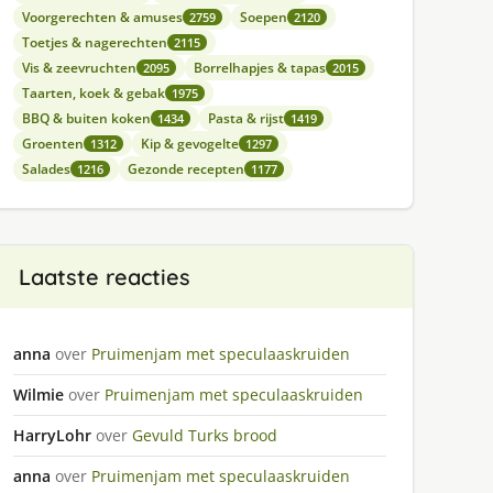
Voorgerechten & amuses
Soepen
2759
2120
Toetjes & nagerechten
2115
Vis & zeevruchten
Borrelhapjes & tapas
2095
2015
Taarten, koek & gebak
1975
BBQ & buiten koken
Pasta & rijst
1434
1419
Groenten
Kip & gevogelte
1312
1297
Salades
Gezonde recepten
1216
1177
Laatste reacties
anna
over
Pruimenjam met speculaaskruiden
Wilmie
over
Pruimenjam met speculaaskruiden
HarryLohr
over
Gevuld Turks brood
anna
over
Pruimenjam met speculaaskruiden