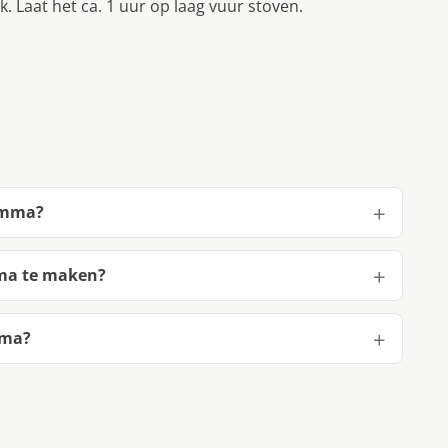
k. Laat het ca. 1 uur op laag vuur stoven.
Mamma?
mma te maken?
mma?