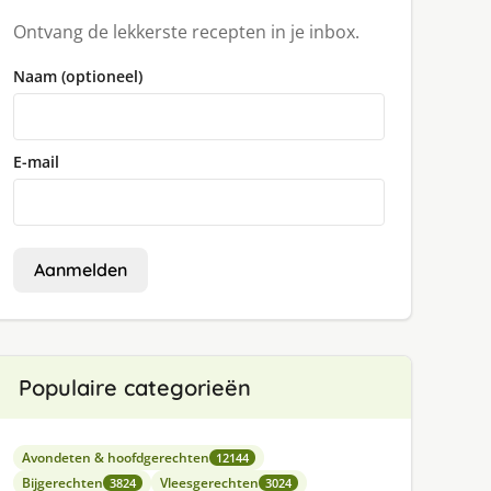
Ontvang de lekkerste recepten in je inbox.
Naam (optioneel)
E-mail
Aanmelden
Populaire categorieën
Avondeten & hoofdgerechten
12144
Bijgerechten
Vleesgerechten
3824
3024