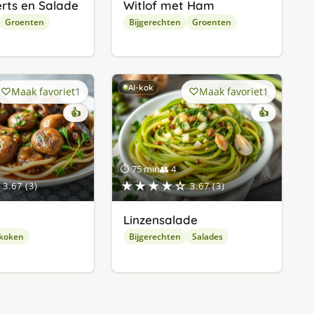
erts en Salade
Witlof met Ham
Groenten
Bijgerechten
Groenten
AI-kok
Maak favoriet
1
Maak favoriet
1
👍
👍
⏱ 75 min
👥 4
★★★★☆
3.67 (3)
3.67 (3)
Linzensalade
 koken
Bijgerechten
Salades