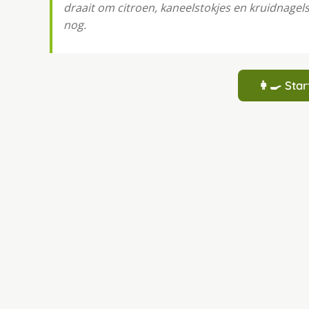
draait om citroen, kaneelstokjes en kruidnagel
nog.
👩‍🍳 St