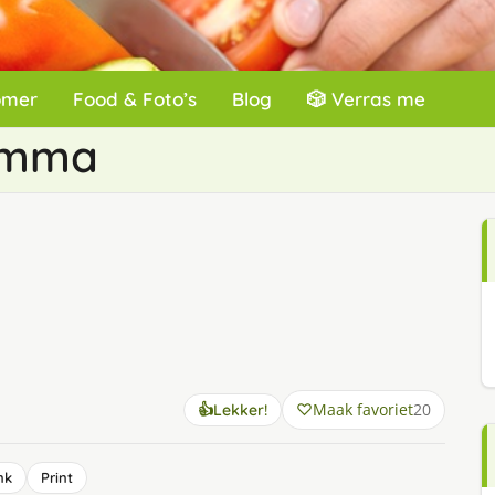
omer
Food & Foto’s
Blog
🎲 Verras me
Mamma
Maak favoriet
20
👍
Lekker!
nk
Print