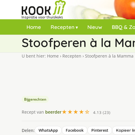
Home
Recepten
Nieuw
BBQ & Z
Stoofperen à la 
U bent hier:
Home
›
Recepten
›
Stoofperen à la Mamma
Bijgerechten
★★★★☆
Recept van
beerder
4.13 (23)
Delen:
WhatsApp
Facebook
Pinterest
Kopieer li