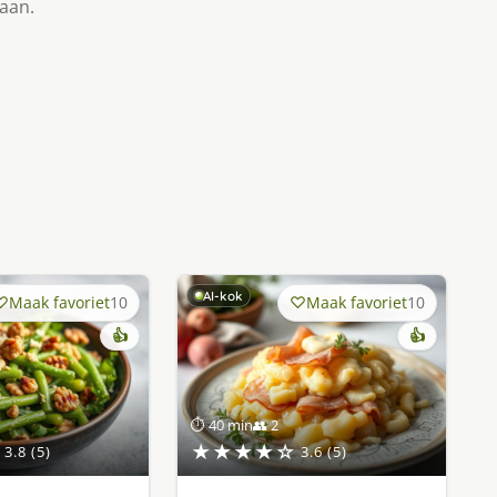
taan.
AI-kok
Maak favoriet
10
Maak favoriet
10
👍
👍
⏱ 40 min
👥 2
★★★★☆
3.8 (5)
3.6 (5)