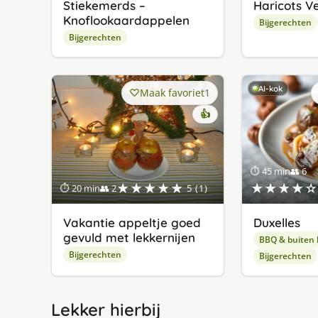
Stiekemerds –
Haricots V
Knoflookaardappelen
Bijgerechten
Bijgerechten
AI-kok
Maak favoriet
1
👍
⏱ 45 min
👥 6
★★★★★
★★★★☆
⏱ 20 min
👥 2
5 (1)
Vakantie appeltje goed
Duxelles
gevuld met lekkernijen
BBQ & buiten
Bijgerechten
Bijgerechten
Lekker hierbij