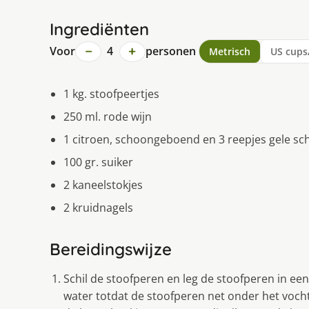
Ingrediënten
−
+
Voor
4
personen
Metrisch
US cups
1 kg. stoofpeertjes
250 ml. rode wijn
1 citroen, schoongeboend en 3 reepjes gele sch
100 gr. suiker
2 kaneelstokjes
2 kruidnagels
Bereidingswijze
Schil de stoofperen en leg de stoofperen in ee
water totdat de stoofperen net onder het vocht