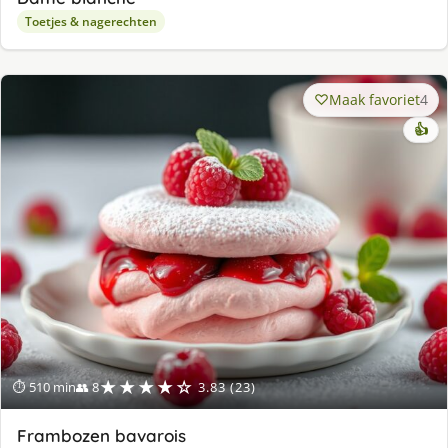
Toetjes & nagerechten
Maak favoriet
4
👍
★★★★☆
⏱ 510 min
👥 8
3.83 (23)
Frambozen bavarois