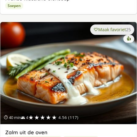
Soepen
Maak favoriet
25
👍
★★★★★
⏱ 40 min
👥 4
4.56 (117)
Zalm uit de oven