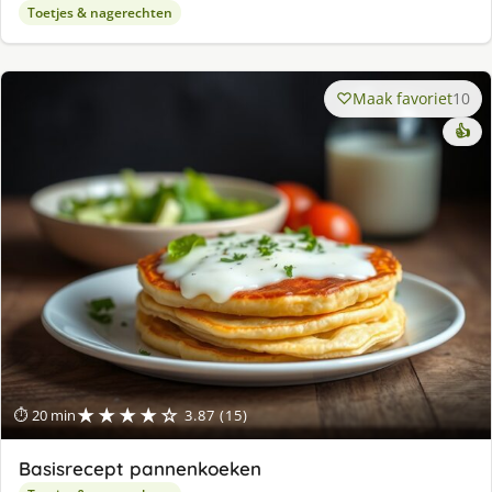
Toetjes & nagerechten
Maak favoriet
10
👍
★★★★☆
⏱ 20 min
3.87 (15)
Basisrecept pannenkoeken