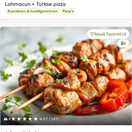
Lahmacun = Turkse pizza
Avondeten & hoofdgerechten
Pizza's
Maak favoriet
28
ke
👍
1
lek
ge
★★★★★
👥 4
4.67 (141)