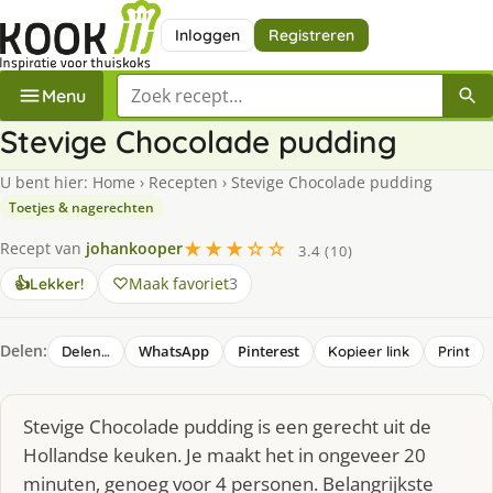
Inloggen
Registreren
Zoek een recept
Menu
Stevige Chocolade pudding
U bent hier:
Home
›
Recepten
›
Stevige Chocolade pudding
Toetjes & nagerechten
★★★☆☆
Recept van
johankooper
3.4 (10)
Maak favoriet
3
👍
Lekker!
Delen:
WhatsApp
Pinterest
Delen…
Kopieer link
Print
Stevige Chocolade pudding is een gerecht uit de
Hollandse keuken. Je maakt het in ongeveer 20
minuten, genoeg voor 4 personen. Belangrijkste