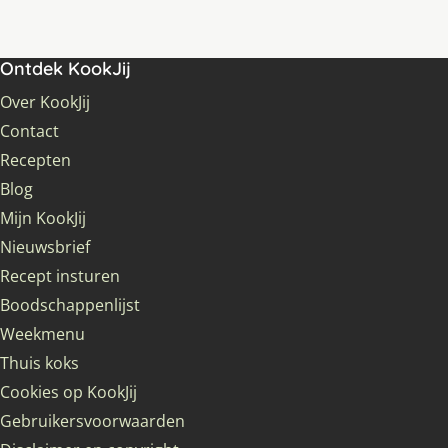
Ontdek KookJij
Over KookJij
Contact
Recepten
Blog
Mijn KookJij
Nieuwsbrief
Recept insturen
Boodschappenlijst
Weekmenu
Thuis koks
Cookies op KookJij
Gebruikersvoorwaarden