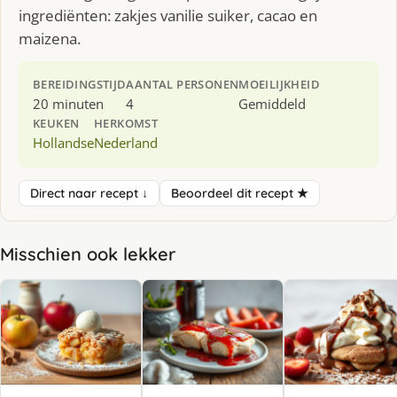
ingrediënten: zakjes vanilie suiker, cacao en
maizena.
BEREIDINGSTIJD
AANTAL PERSONEN
MOEILIJKHEID
20 minuten
4
Gemiddeld
KEUKEN
HERKOMST
Hollandse
Nederland
Direct naar recept ↓
Beoordeel dit recept ★
Misschien ook lekker