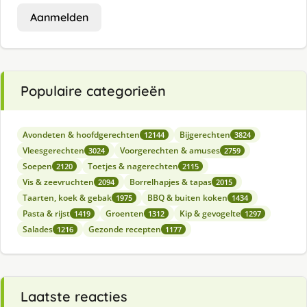
Aanmelden
Populaire categorieën
Avondeten & hoofdgerechten
Bijgerechten
12144
3824
Vleesgerechten
Voorgerechten & amuses
3024
2759
Soepen
Toetjes & nagerechten
2120
2115
Vis & zeevruchten
Borrelhapjes & tapas
2094
2015
Taarten, koek & gebak
BBQ & buiten koken
1975
1434
Pasta & rijst
Groenten
Kip & gevogelte
1419
1312
1297
Salades
Gezonde recepten
1216
1177
Laatste reacties