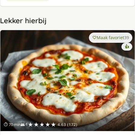
Lekker hierbij
Maak favoriet
39
👍
★★★★★
⏱ 70 min
👥 1
4.63 (172)