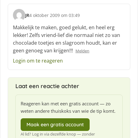
f
:
JR
4 oktober 2009 om 03:49
s
c
Makkelijk te maken, goed gelukt, en heel erg
h
lekker! Zelfs vriend-lief die normaal niet zo van
r
chocolade toetjes en slagroom houdt, kan er
e
geen genoeg van krijgen!!!
e
Melden
f
Login om te reageren
:
Laat een reactie achter
Reageren kan met een gratis account — zo
weten andere thuiskoks van wie de tip komt.
Maak een gratis account
Al lid? Log in via dezelfde knop — zonder