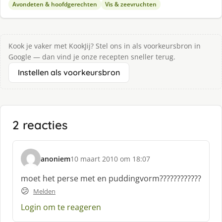
Avondeten & hoofdgerechten
Vis & zeevruchten
Kook je vaker met KookJij? Stel ons in als voorkeursbron in
Google — dan vind je onze recepten sneller terug.
Instellen als voorkeursbron
2 reacties
anoniem
10 maart 2010 om 18:07
s
c
moet het perse met en puddingvorm????????????
h
😕
Melden
r
e
Login om te reageren
e