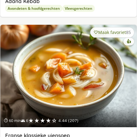
Adana Kebab
Avondeten & hoofdgerechten
Vleesgerechten
Maak favoriet
85
👍
★★★★☆
⏱ 60 min
👥 6
4.44 (207)
Franse klassieke uiensoep