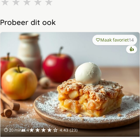
★
★
★
★
★
Probeer dit ook
Maak favoriet
14
👍
★★★★☆
⏱ 20 min
👥 4
4.43 (23)