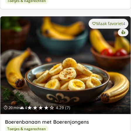
Toetjes & nagerechten
Maak favoriet
4
👍
★★★★☆
⏱ 20 min
👥 4
4.29 (7)
Boerenbanaan met Boerenjongens
Toetjes & nagerechten