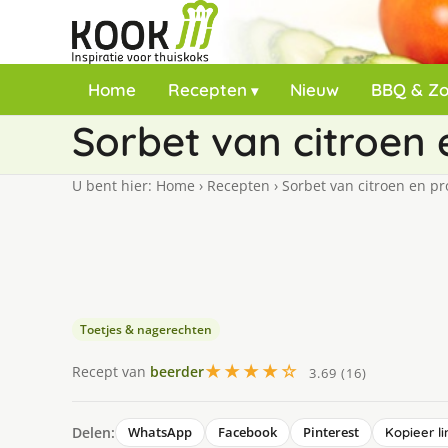
Home
Recepten
Nieuw
BBQ & Z
Sorbet van citroen
U bent hier:
Home
›
Recepten
›
Sorbet van citroen en p
Toetjes & nagerechten
★★★★☆
Recept van
beerder
3.69 (16)
Delen:
WhatsApp
Facebook
Pinterest
Kopieer li