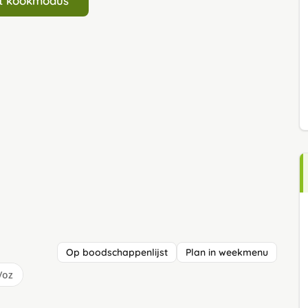
art kookmodus
Op boodschappenlijst
Plan in weekmenu
/oz