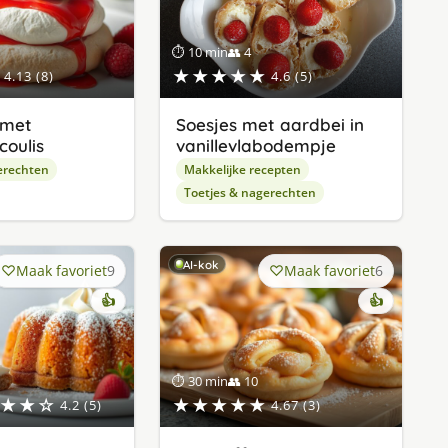
⏱ 10 min
👥 4
★★★★★
4.13 (8)
4.6 (5)
 met
Soesjes met aardbei in
oulis
vanillevlabodempje
erechten
Makkelijke recepten
Toetjes & nagerechten
AI-kok
Maak favoriet
9
Maak favoriet
6
👍
👍
⏱ 30 min
👥 10
★★☆
★★★★★
4.2 (5)
4.67 (3)