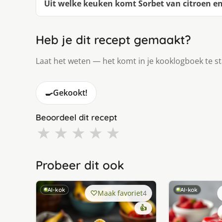
Uit welke keuken komt Sorbet van citroen e
Heb je dit recept gemaakt?
Laat het weten — het komt in je kooklogboek te s
🍳
Gekookt!
Beoordeel dit recept
★
★
★
★
★
Probeer dit ook
AI-kok
AI-kok
Maak favoriet
4
👍