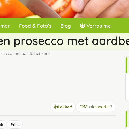
omer
Food & Foto’s
Blog
🎲 Verras me
 en prosecco met aardb
rosecco met aardbeiensaus
Maak favoriet
3
👍
Lekker!
nk
Print