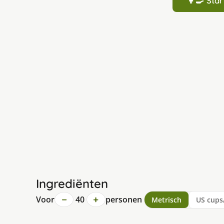
👩‍🍳 St
Ingrediënten
−
+
Voor
40
personen
Metrisch
US cups