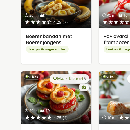
⏱ 20 min
👥 4
⏱ 45 min
👥 10
★★★★☆
★★★★☆
4.29 (7)
Boerenbanaan met
Pavlovarol
Boerenjongens
frambozenc
Toetjes & nagerechten
Toetjes & nag
AI-kok
AI-kok
Maak favoriet
6
👍
⏱ 30 min
👥 10
★★★★★
★★
4.75 (4)
⏱ 10 min