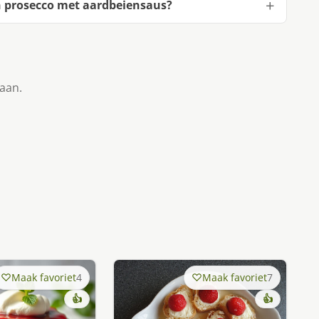
n prosecco met aardbeiensaus?
taan.
Maak favoriet
4
Maak favoriet
7
👍
👍