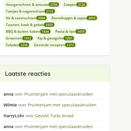
Voorgerechten & amuses
Soepen
2759
2120
Toetjes & nagerechten
2115
Vis & zeevruchten
Borrelhapjes & tapas
2094
2015
Taarten, koek & gebak
1975
BBQ & buiten koken
Pasta & rijst
1434
1419
Groenten
Kip & gevogelte
1312
1297
Salades
Gezonde recepten
1216
1177
Laatste reacties
anna
over
Pruimenjam met speculaaskruiden
Wilmie
over
Pruimenjam met speculaaskruiden
HarryLohr
over
Gevuld Turks brood
anna
over
Pruimenjam met speculaaskruiden