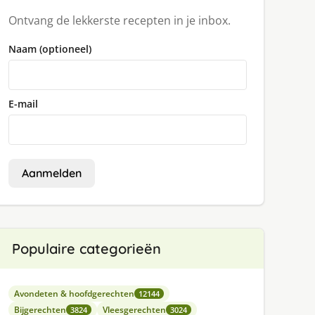
Ontvang de lekkerste recepten in je inbox.
Naam (optioneel)
E-mail
Aanmelden
Populaire categorieën
Avondeten & hoofdgerechten
12144
Bijgerechten
Vleesgerechten
3824
3024