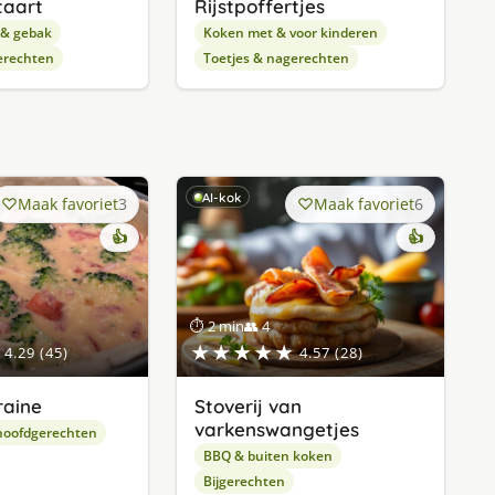
taart
Rijstpoffertjes
 & gebak
Koken met & voor kinderen
erechten
Toetjes & nagerechten
AI-kok
Maak favoriet
3
Maak favoriet
6
👍
👍
⏱ 2 min
👥 4
★★★★★
4.29 (45)
4.57 (28)
raine
Stoverij van
varkenswangetjes
hoofdgerechten
BBQ & buiten koken
Bijgerechten