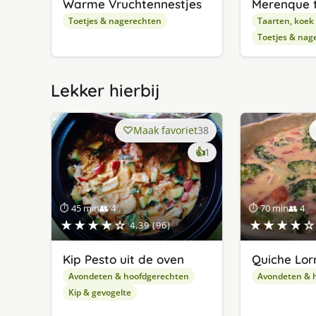
Warme Vruchtennestjes
Merenque 
Toetjes & nagerechten
Taarten, koek
Toetjes & nag
Lekker hierbij
Maak favoriet
38
keer
👍
1
lekker
gevonden
⏱ 45 min
👥 4
⏱ 70 min
👥 4
★★★★☆
★★★★☆
4.39 (96)
Kip Pesto uit de oven
Quiche Lor
Avondeten & hoofdgerechten
Avondeten & 
Kip & gevogelte