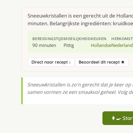
Sneeuwkristallen is een gerecht uit de Holla
minuten. Belangrijkste ingrediënten: kruidk
BEREIDINGSTIJD
MOEILIJKHEID
KEUKEN
HERKOMST
90 minuten
Pittig
Hollandse
Nederland
Direct naar recept ↓
Beoordeel dit recept ★
Sneeuwkristallen is zo'n gerecht dat je keer op
samen vormen ze een smaakvol geheel. Volg de 
👩‍🍳 St