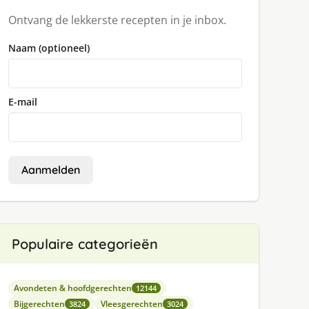
Ontvang de lekkerste recepten in je inbox.
Naam (optioneel)
E-mail
Aanmelden
Populaire categorieën
Avondeten & hoofdgerechten
12144
Bijgerechten
Vleesgerechten
3824
3024