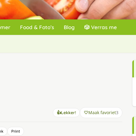
omer
Food & Foto’s
Blog
🎲 Verras me
Maak favoriet
3
👍
Lekker!
nk
Print