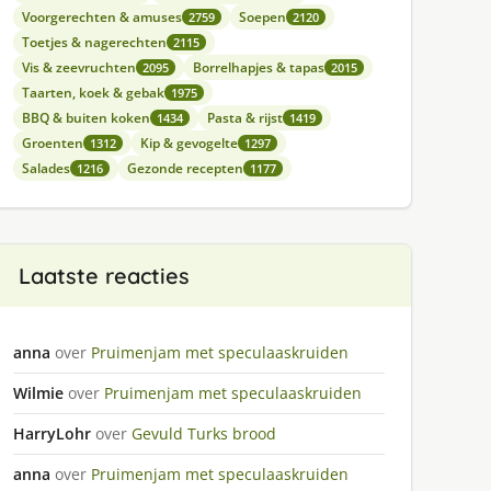
Voorgerechten & amuses
Soepen
2759
2120
Toetjes & nagerechten
2115
Vis & zeevruchten
Borrelhapjes & tapas
2095
2015
Taarten, koek & gebak
1975
BBQ & buiten koken
Pasta & rijst
1434
1419
Groenten
Kip & gevogelte
1312
1297
Salades
Gezonde recepten
1216
1177
Laatste reacties
anna
over
Pruimenjam met speculaaskruiden
Wilmie
over
Pruimenjam met speculaaskruiden
HarryLohr
over
Gevuld Turks brood
anna
over
Pruimenjam met speculaaskruiden