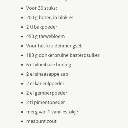
Voor 30 stuks:
200 g boter, in blokjes
2 tl bakpoeder
450 g tarwebloem
Voor het kruidenmengsel:
180 g donkerbruine basterdsuiker
6 el vloeibare honing
2 el sinaasappelsap
2 el kaneelpoeder
2 el gemberpoeder
2 tl pimentpoeder
merg van 1 vanillestokje
mespunt zout