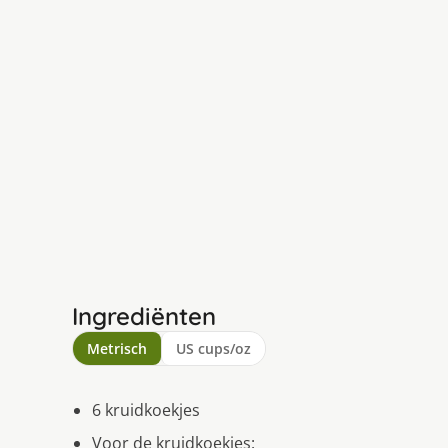
Ingrediënten
Metrisch
US cups/oz
6 kruidkoekjes
Voor de kruidkoekjes: