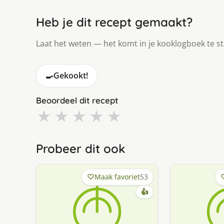
Heb je dit recept gemaakt?
Laat het weten — het komt in je kooklogboek te s
🍳
Gekookt!
Beoordeel dit recept
★
★
★
★
★
Probeer dit ook
Maak favoriet
53
👍