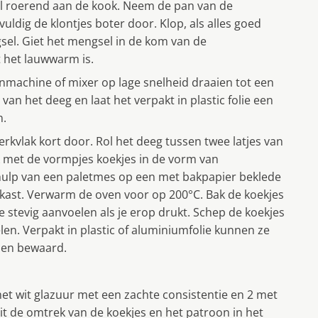
l roerend aan de kook. Neem de pan van de
uldig de klontjes boter door. Klop, als alles goed
el. Giet het mengsel in de kom van de
t het lauwwarm is.
nmachine of mixer op lage snelheid draaien tot een
n het deeg en laat het verpakt in plastic folie een
n.
kvlak kort door. Rol het deeg tussen twee latjes van
eek met de vormpjes koekjes in de vorm van
ehulp van een paletmes op een met bakpapier beklede
lkast. Verwarm de oven voor op 200°C. Bak de koekjes
stevig aanvoelen als je erop drukt. Schep de koekjes
len. Verpakt in plastic of aluminiumfolie kunnen ze
den bewaard.
met wit glazuur met een zachte consistentie en 2 met
it de omtrek van de koekjes en het patroon in het