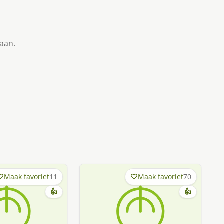
taan.
Maak favoriet
11
Maak favoriet
70
👍
👍