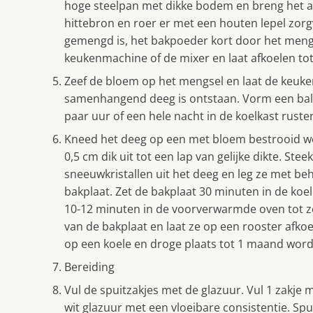
hoge steelpan met dikke bodem en breng het a
hittebron en roer er met een houten lepel zorgv
gemengd is, het bakpoeder kort door het mengs
keukenmachine of de mixer en laat afkoelen to
Zeef de bloem op het mengsel en laat de keuke
samenhangend deeg is ontstaan. Vorm een bal va
paar uur of een hele nacht in de koelkast ruste
Kneed het deeg op een met bloem bestrooid wer
0,5 cm dik uit tot een lap van gelijke dikte. St
sneeuwkristallen uit het deeg en leg ze met b
bakplaat. Zet de bakplaat 30 minuten in de koe
10-12 minuten in de voorverwarmde oven tot ze 
van de bakplaat en laat ze op een rooster afkoe
op een koele en droge plaats tot 1 maand wor
Bereiding
Vul de spuitzakjes met de glazuur. Vul 1 zakje 
wit glazuur met een vloeibare consistentie. Spu