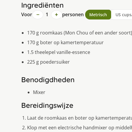
Ingrediënten
−
+
Voor
1
personen
Metrisch
US cups
170 g roomkaas (Mon Chou of een ander soor
170 g boter op kamertemperatuur
1.5 theelepel vanille-essence
225 g poedersuiker
Benodigdheden
Mixer
Bereidingswijze
Laat de roomkaas en boter op kamertemperat
Klop met een electrische handmixer op middelh