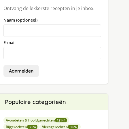
Ontvang de lekkerste recepten in je inbox.
Naam (optioneel)
E-mail
Aanmelden
Populaire categorieën
Avondeten & hoofdgerechten
12144
Bijgerechten
Vleesgerechten
3824
3024