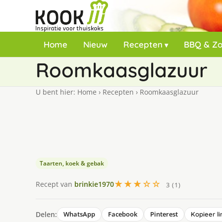
Home
Nieuw
Recepten
BBQ & Z
Roomkaasglazuur
U bent hier:
Home
›
Recepten
›
Roomkaasglazuur
Taarten, koek & gebak
★★★☆☆
Recept van
brinkie1970
3 (1)
Delen:
WhatsApp
Facebook
Pinterest
Kopieer li