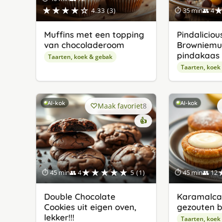
★★★★☆
4.33 (3)
⏱ 35 min
👥 4
Muffins met een topping
Pindaliciou
van chocoladeroom
Browniemu
pindakaas
Taarten, koek & gebak
Taarten, koek
AI-kok
AI-kok
Maak favoriet
8
👍
★★★★★
⏱ 45 min
👥 4
5 (1)
⏱ 45 min
👥 12
Double Chocolate
Karamalca
Cookies uit eigen oven,
gezouten 
lekker!!!
Taarten, koek