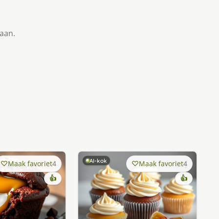
taan.
AI-kok
Maak favoriet
4
Maak favoriet
4
👍
👍