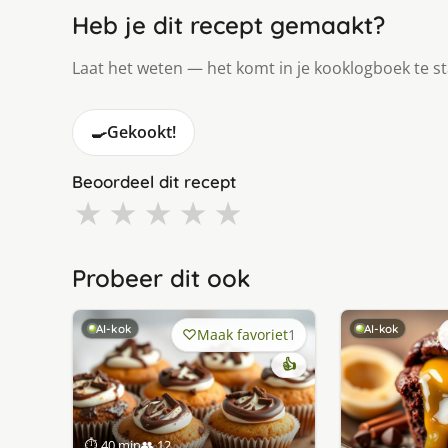
Heb je dit recept gemaakt?
Laat het weten — het komt in je kooklogboek te s
🍳
Gekookt!
Beoordeel dit recept
★
★
★
★
★
Probeer dit ook
AI-kok
AI-kok
Maak favoriet
1
👍
⏱ 40 min
👥 12