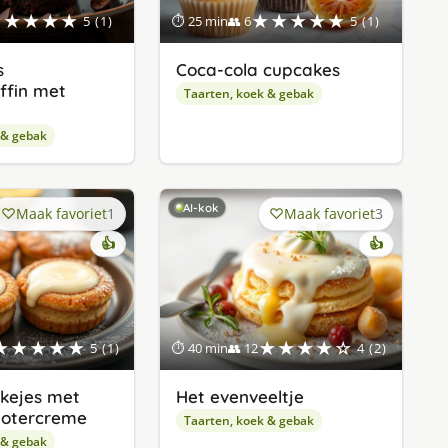
★★★★★
★★★★★
5 (1)
⏱ 25 min
👥 6
5 (1)
s
Coca-cola cupcakes
ffin met
Taarten, koek & gebak
 & gebak
AI-kok
Maak favoriet
1
Maak favoriet
3
👍
👍
★★★★★
★★★★☆
5 (1)
⏱ 40 min
👥 12
4 (2)
kejes met
Het evenveeltje
botercreme
Taarten, koek & gebak
 & gebak