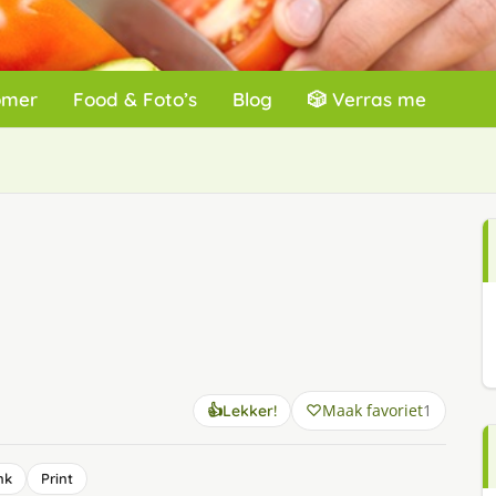
omer
Food & Foto’s
Blog
🎲 Verras me
Maak favoriet
1
👍
Lekker!
nk
Print