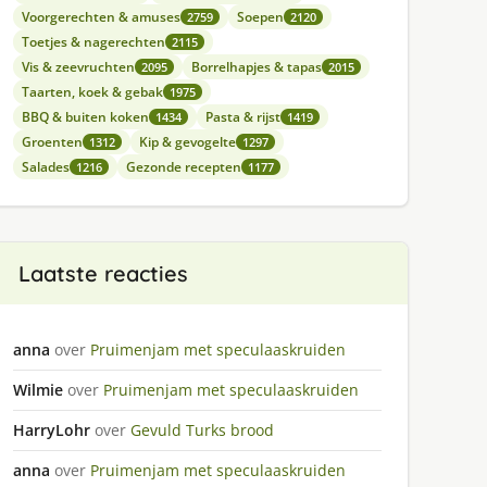
Voorgerechten & amuses
Soepen
2759
2120
Toetjes & nagerechten
2115
Vis & zeevruchten
Borrelhapjes & tapas
2095
2015
Taarten, koek & gebak
1975
BBQ & buiten koken
Pasta & rijst
1434
1419
Groenten
Kip & gevogelte
1312
1297
Salades
Gezonde recepten
1216
1177
Laatste reacties
anna
over
Pruimenjam met speculaaskruiden
Wilmie
over
Pruimenjam met speculaaskruiden
HarryLohr
over
Gevuld Turks brood
anna
over
Pruimenjam met speculaaskruiden