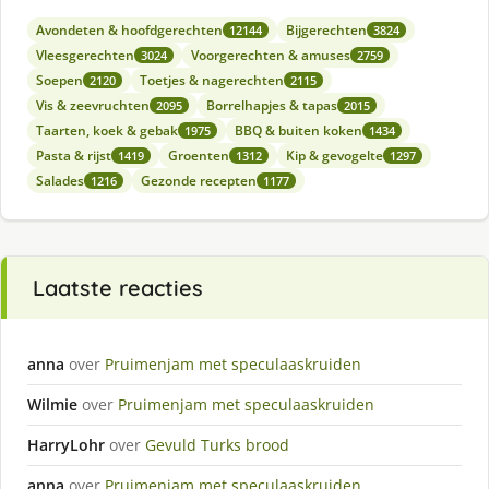
Avondeten & hoofdgerechten
Bijgerechten
12144
3824
Vleesgerechten
Voorgerechten & amuses
3024
2759
Soepen
Toetjes & nagerechten
2120
2115
Vis & zeevruchten
Borrelhapjes & tapas
2095
2015
Taarten, koek & gebak
BBQ & buiten koken
1975
1434
Pasta & rijst
Groenten
Kip & gevogelte
1419
1312
1297
Salades
Gezonde recepten
1216
1177
Laatste reacties
anna
over
Pruimenjam met speculaaskruiden
Wilmie
over
Pruimenjam met speculaaskruiden
HarryLohr
over
Gevuld Turks brood
anna
over
Pruimenjam met speculaaskruiden