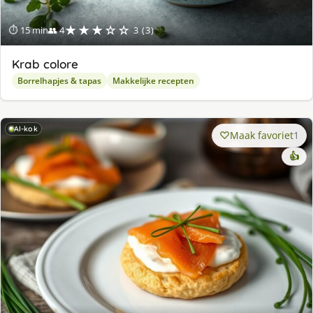
★★★☆☆
⏱ 15 min
👥 4
3 (3)
Krab colore
Borrelhapjes & tapas
Makkelijke recepten
AI-kok
Maak favoriet
1
👍