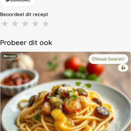
Beoordeel dit recept
★
★
★
★
★
Probeer dit ook
AI-kok
Maak favoriet
1
👍