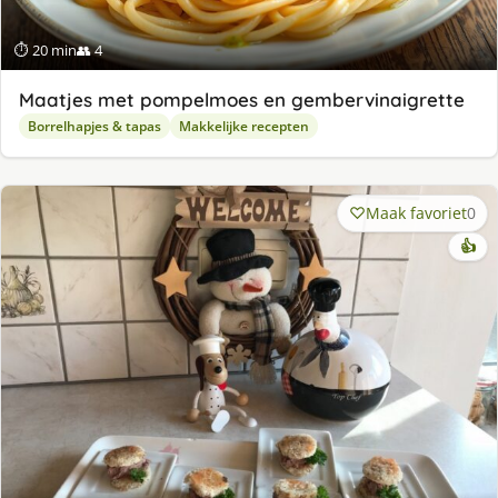
⏱ 20 min
👥 4
Maatjes met pompelmoes en gembervinaigrette
Borrelhapjes & tapas
Makkelijke recepten
Maak favoriet
0
👍