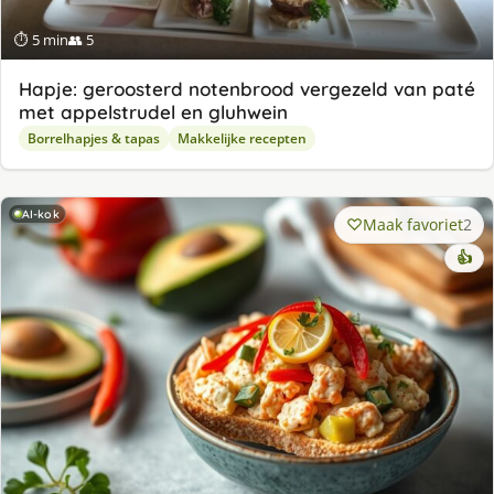
⏱ 5 min
👥 5
Hapje: geroosterd notenbrood vergezeld van paté
met appelstrudel en gluhwein
Borrelhapjes & tapas
Makkelijke recepten
AI-kok
Maak favoriet
2
👍