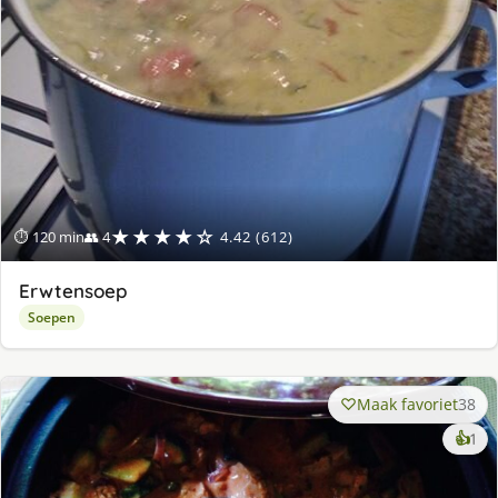
★★★★☆
⏱ 120 min
👥 4
4.42 (612)
Erwtensoep
Soepen
Maak favoriet
38
ke
👍
1
lek
ge