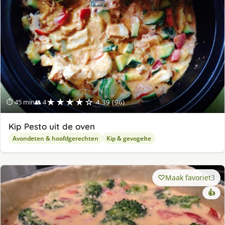
★★★★☆
⏱ 45 min
👥 4
4.39 (96)
Kip Pesto uit de oven
Avondeten & hoofdgerechten
Kip & gevogelte
Maak favoriet
3
👍