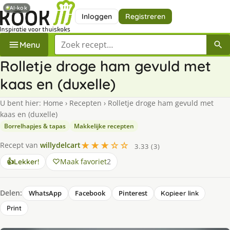
AI-kok
Inloggen
Registreren
Zoek een recept
Menu
Rolletje droge ham gevuld met
kaas en (duxelle)
U bent hier:
Home
›
Recepten
›
Rolletje droge ham gevuld met
kaas en (duxelle)
Borrelhapjes & tapas
Makkelijke recepten
★★★☆☆
Recept van
willydelcart
3.33 (3)
Maak favoriet
2
👍
Lekker!
Delen:
WhatsApp
Facebook
Pinterest
Kopieer link
Print