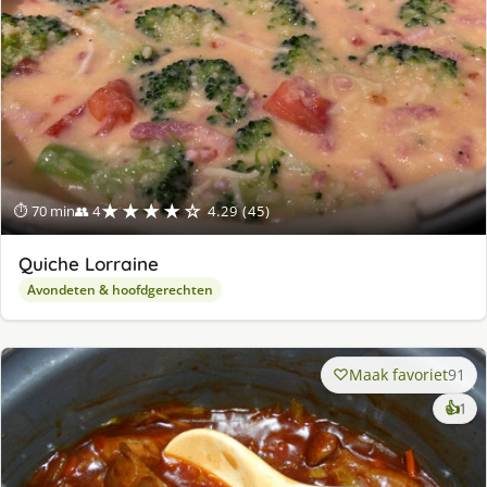
★★★★☆
⏱ 70 min
👥 4
4.29 (45)
Quiche Lorraine
Avondeten & hoofdgerechten
Maak favoriet
91
ke
👍
1
lek
ge