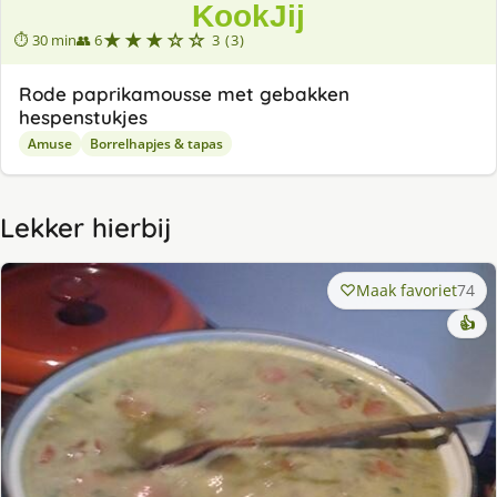
★★★☆☆
⏱ 30 min
👥 6
3 (3)
Rode paprikamousse met gebakken
hespenstukjes
Amuse
Borrelhapjes & tapas
Lekker hierbij
Maak favoriet
74
👍