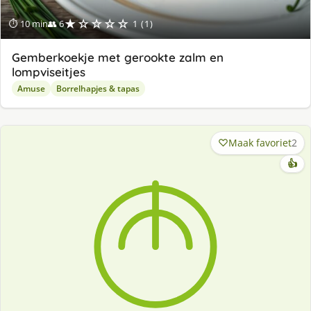
★☆☆☆☆
⏱ 10 min
👥 6
1 (1)
Gemberkoekje met gerookte zalm en
lompviseitjes
Amuse
Borrelhapjes & tapas
Maak favoriet
2
👍