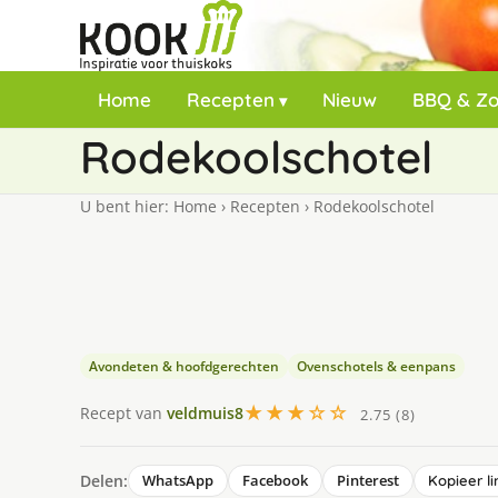
Home
Recepten
Nieuw
BBQ & Z
Rodekoolschotel
U bent hier:
Home
›
Recepten
›
Rodekoolschotel
Avondeten & hoofdgerechten
Ovenschotels & eenpans
★★★☆☆
Recept van
veldmuis8
2.75 (8)
Delen:
WhatsApp
Facebook
Pinterest
Kopieer li