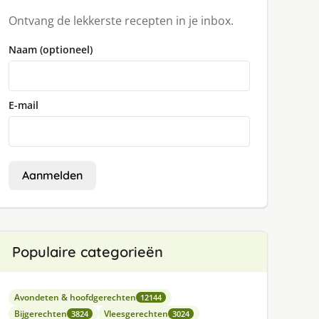
Ontvang de lekkerste recepten in je inbox.
Naam (optioneel)
E-mail
Aanmelden
Populaire categorieën
Avondeten & hoofdgerechten
12144
Bijgerechten
Vleesgerechten
3824
3024