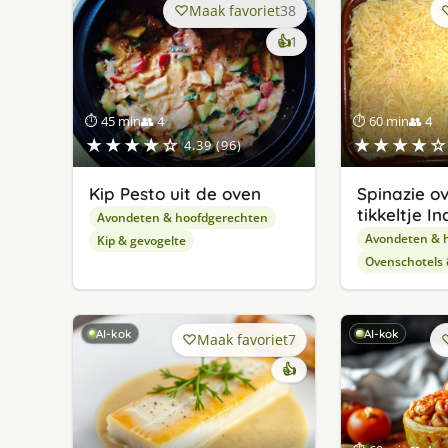
Maak favoriet
38
keer
👍
1
lekker
gevonden
⏱ 45 min
👥 4
⏱ 60 min
👥 4
★★★★☆
★★★★☆
4.39 (96)
Kip Pesto uit de oven
Spinazie ov
tikkeltje In
Avondeten & hoofdgerechten
Avondeten & 
Kip & gevogelte
Ovenschotels
AI-kok
AI-kok
Maak favoriet
7
👍