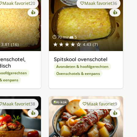
Maak favoriet
20
Maak favoriet
36
👍
👍
⏱ 70 min
👥 5
★★★★☆
3.81 (16)
4.43 (7)
enschotel,
Spitskool ovenschotel
disch
Avondeten & hoofdgerechten
hoofdgerechten
Ovenschotels & eenpans
 & eenpans
AI-kok
Maak favoriet
38
Maak favoriet
9
👍
👍