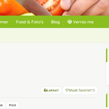
omer
Food & Foto’s
Blog
🎲 Verras me
Maak favoriet
15
👍
Lekker!
nk
Print