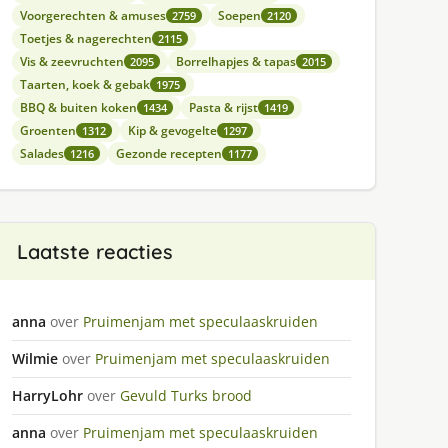
Voorgerechten & amuses
Soepen
2759
2120
Toetjes & nagerechten
2115
Vis & zeevruchten
Borrelhapjes & tapas
2095
2015
Taarten, koek & gebak
1975
BBQ & buiten koken
Pasta & rijst
1434
1419
Groenten
Kip & gevogelte
1312
1297
Salades
Gezonde recepten
1216
1177
Laatste reacties
anna
over
Pruimenjam met speculaaskruiden
Wilmie
over
Pruimenjam met speculaaskruiden
HarryLohr
over
Gevuld Turks brood
anna
over
Pruimenjam met speculaaskruiden