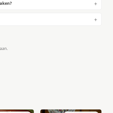
maken?
taan.