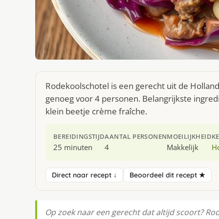
Rodekoolschotel is een gerecht uit de Hollan
genoeg voor 4 personen. Belangrijkste ingred
klein beetje crème fraîche.
BEREIDINGSTIJD
AANTAL PERSONEN
MOEILIJKHEID
K
25 minuten
4
Makkelijk
H
Direct naar recept ↓
Beoordeel dit recept ★
Op zoek naar een gerecht dat altijd scoort? Ro