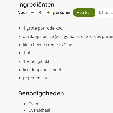
Ingrediënten
−
+
Voor
4
personen
Metrisch
US cups
1 grote pot rode kool
aardappelpuree (zelf gemaakt of 2 zakjes pure
klein beetje crème fraîche
1 ui
1pond gehakt
kruidenpaneermeel
peper en zout
Benodigdheden
Oven
Ovenschaal