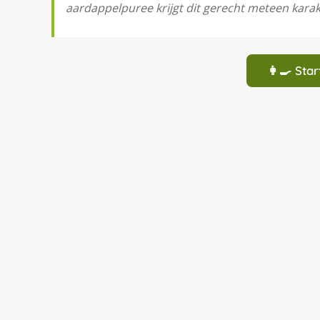
aardappelpuree krijgt dit gerecht meteen karakt
👩‍🍳 St