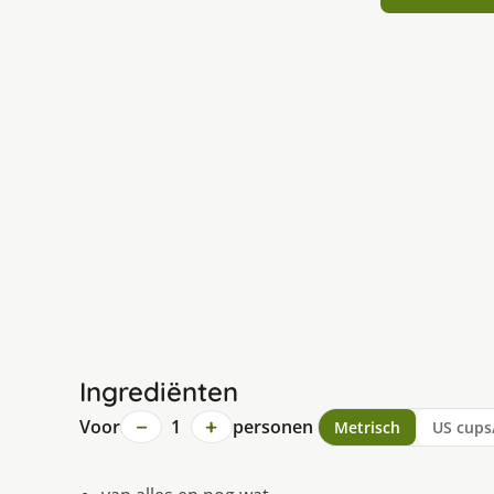
Ingrediënten
−
+
Voor
1
personen
Metrisch
US cups