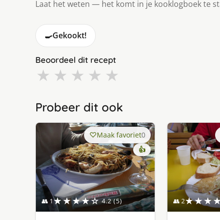
Laat het weten — het komt in je kooklogboek te s
🍳
Gekookt!
Beoordeel dit recept
★
★
★
★
★
Probeer dit ook
Maak favoriet
0
👍
★★★★☆
★★★
👥 1
4.2 (5)
👥 2