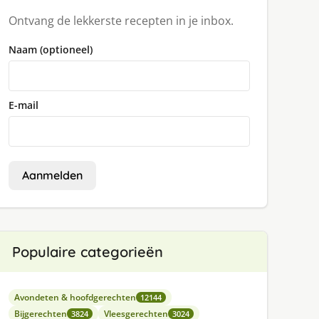
Ontvang de lekkerste recepten in je inbox.
Naam (optioneel)
E-mail
Aanmelden
Populaire categorieën
Avondeten & hoofdgerechten
12144
Bijgerechten
Vleesgerechten
3824
3024