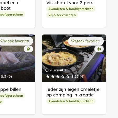
ppel en ei
Visschotel voor 2 pers
 boot
Avondeten & hoofdgerechten
hoofdgerechten
Vis & zeevruchten
Maak favoriet
0
Maak favoriet
1
👍
👍
⏱ 20 min
👥 2
★★★☆☆
3.5 (6)
3.25 (4)
ppe billen
Ieder zijn eigen omeletje
op camping in kroatie
hoofdgerechten
Avondeten & hoofdgerechten
e