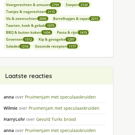
Voorgerechten & amuses
Soepen
2759
2120
Toetjes & nagerechten
2115
Vis & zeevruchten
Borrelhapjes & tapas
2095
2015
Taarten, koek & gebak
1975
BBQ & buiten koken
Pasta & rijst
1434
1419
Groenten
Kip & gevogelte
1312
1297
Salades
Gezonde recepten
1216
1177
Laatste reacties
anna
over
Pruimenjam met speculaaskruiden
Wilmie
over
Pruimenjam met speculaaskruiden
HarryLohr
over
Gevuld Turks brood
anna
over
Pruimenjam met speculaaskruiden