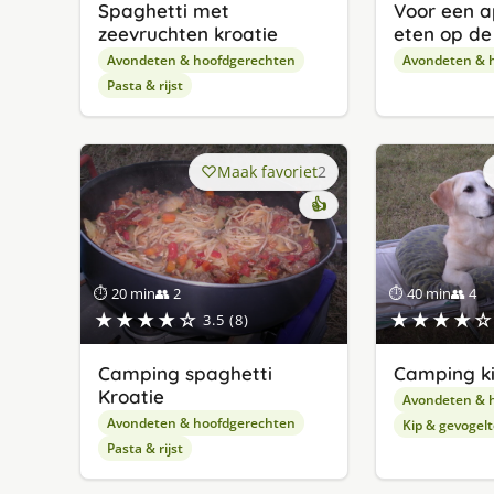
Spaghetti met
Voor een a
zeevruchten kroatie
eten op de
Avondeten & hoofdgerechten
Avondeten & 
Pasta & rijst
Maak favoriet
2
👍
⏱ 20 min
👥 2
⏱ 40 min
👥 4
★★★★☆
★★★★☆
3.5 (8)
Camping spaghetti
Camping ki
Kroatie
Avondeten & 
Avondeten & hoofdgerechten
Kip & gevogelt
Pasta & rijst