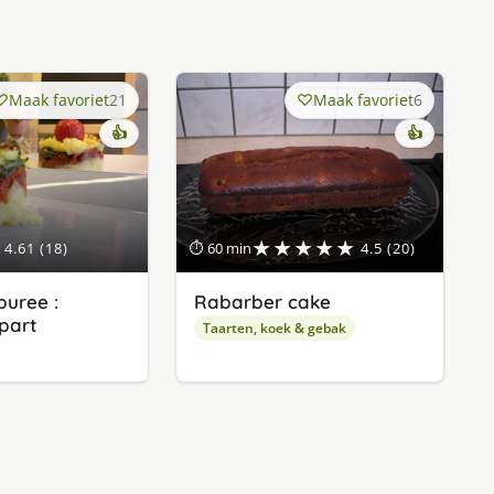
Maak favoriet
21
Maak favoriet
6
👍
👍
★★★★★
4.61 (18)
⏱ 60 min
4.5 (20)
uree :
Rabarber cake
apart
Taarten, koek & gebak