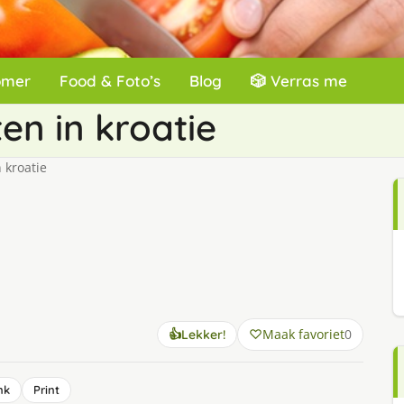
omer
Food & Foto’s
Blog
🎲 Verras me
en in kroatie
 kroatie
Maak favoriet
0
👍
Lekker!
nk
Print