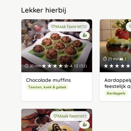
Lekker hierbij
Maak favoriet
10
👍
⏱ 25 min
👥 2
★★★★☆
★★★★★
⏱ 30 min
4.12 (52)
Chocolade muffins
Aardappelp
feestelijk 
Taarten, koek & gebak
Aardappels
Maak favoriet
3
👍