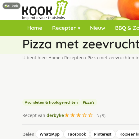
AI-kok
Home
Recepten
Nieuw
BBQ & Z
Pizza met zeevrucht
U bent hier:
Home
›
Recepten
›
Pizza met zeevruchten in
Avondeten & hoofdgerechten
Pizza's
★★★☆☆
Recept van
derbyke
3 (5)
Delen:
WhatsApp
Facebook
Pinterest
Kopieer li