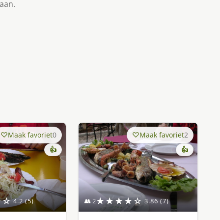
taan.
Maak favoriet
0
Maak favoriet
2
👍
👍
★☆
★★★★☆
4.2 (5)
👥 2
3.86 (7)